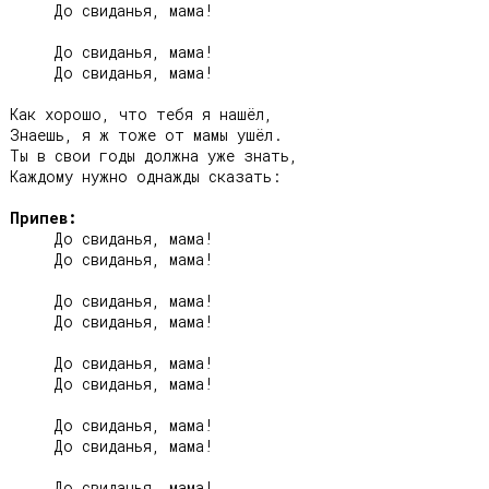
     До свиданья, мама!

     До свиданья, мама!

     До свиданья, мама!

Как хорошо, что тебя я нашёл,

Знаешь, я ж тоже от мамы ушёл.

Ты в свои годы должна уже знать,

Каждому нужно однажды сказать:

Припев:
     До свиданья, мама!

     До свиданья, мама!

     До свиданья, мама!

     До свиданья, мама!

     До свиданья, мама!

     До свиданья, мама!

     До свиданья, мама!

     До свиданья, мама!

     До свиданья, мама!
