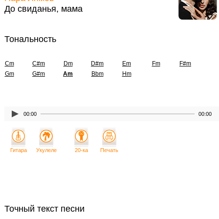
До свиданья, мама
Тональность
Cm
C#m
Dm
D#m
Em
Fm
F#m
Gm
G#m
Am
Bbm
Hm
00:00
00:00
Гитара
Укулеле
20-ка
Печать
Точный текст песни