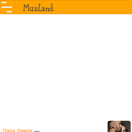
Пара Лямов
—