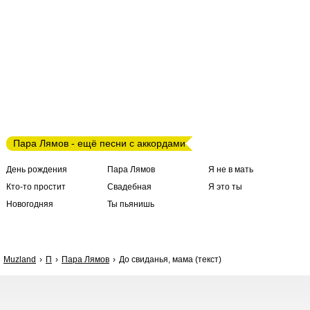
Пара Лямов - ещё песни с аккордами
День рождения
Пара Лямов
Я не в мать
Кто-то простит
Свадебная
Я это ты
Новогодняя
Ты пьянишь
Muzland
П
Пара Лямов
До свиданья, мама (текст)