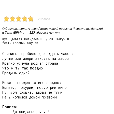
2 голоса
© Cоставитель:
Антон Гавзов // шеф проекта
(https://ru.muzland.ru)
± Темп (BPM): ♩ = 125 ударов в минуту
муз. Девлет-Кильдеев Н. / сл. Жагун П.
feat. Евгений ОКунев
Слышишь, пробило двенадцать часов:

Лучше все двери закрыть на засов.

Крепко уснула родная страна,

Что ж ты так поздно

Бродишь одна?

Может, поедем ко мне заодно:

Выпьем, покурим, посмотрим кино.

Ну, моя крошка, давай не тяни,

На 2 копейки домой позвони.

Припев:
     До свиданья, мама!
