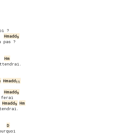
i ?

Hmadd
9
 pas ?

Hm
tendrai.

m
Hmadd
11
Hmadd
9
ferai

Hmadd
Hm
9
endrai.

D
urquoi
