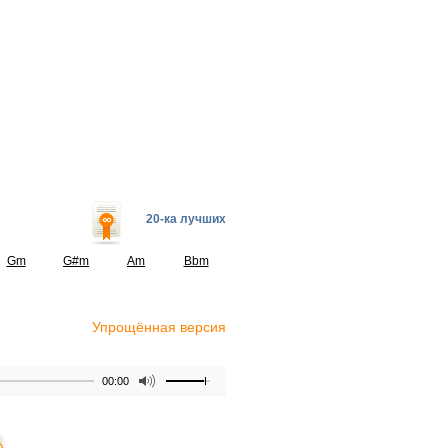
20-ка лучших
Gm
G#m
Am
Bbm
Упрощённая версия
00:00