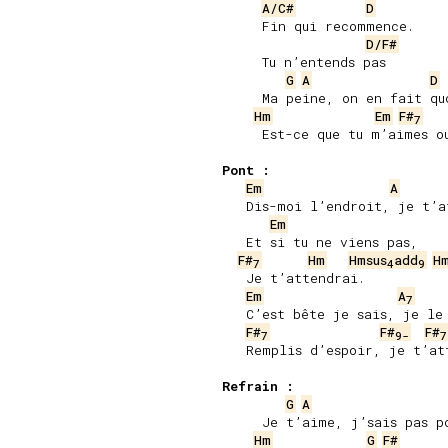
A/C#
D
     Fin qui recommence.

D/F#
     Tu n’entends pas

G
A
D
     Ma peine, on en fait quo
Hm
Em
F#
7
     Est-ce que tu m’aimes ou
Pont :
Em
A
   Dis-moi l’endroit, je t’at
Em
   Et si tu ne viens pas,

F#
Hm
Hmsus
add
H
7
4
9
   Je t’attendrai.

Em
A
7
   C’est bête je sais, je le 
F#
F#
F#
7
9-
7
   Remplis d’espoir, je t’att
Refrain :
G
A
     Je t’aime, j’sais pas po
Hm
G
F#