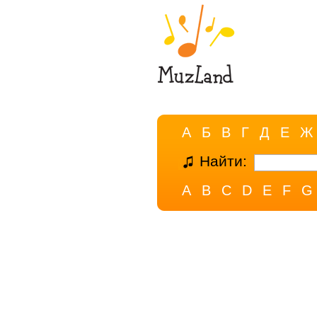
А
Б
В
Г
Д
Е
Ж
Найти:
A
B
C
D
E
F
G