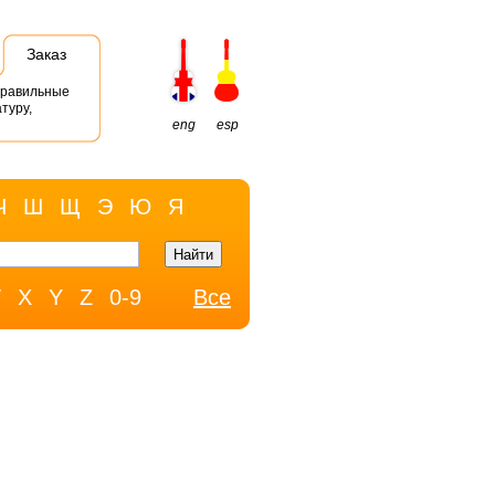
Заказ
правильные
туру,
eng
esp
Ч
Ш
Щ
Э
Ю
Я
W
X
Y
Z
0-9
Все