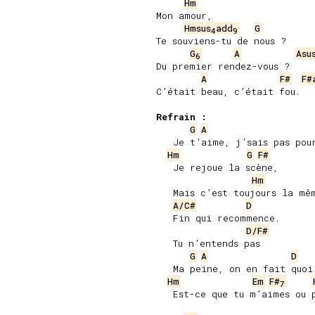
Hm
Mon amour,

Hmsus
add
G
4
9
Te souviens-tu de nous ?

G
A
Asu
6
Du premier rendez-vous ?

A
F#
F#
C’était beau, c’était fou.

Refrain :
G
A
   Je t’aime, j’sais pas pour
Hm
G
F#
   Je rejoue la scène,

Hm
   Mais c’est toujours la mêm
A/C#
D
   Fin qui recommence.

D/F#
   Tu n’entends pas

G
A
D
   Ma peine, on en fait quoi 
Hm
Em
F#
7
   Est-ce que tu m’aimes ou p