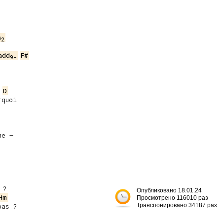
s
2
add
F#
9-
D
quoi

e –

?

Опубликовано 18.01.24
Hm
Просмотрено 116010 раз
as ?

Транспонировано 34187 раз