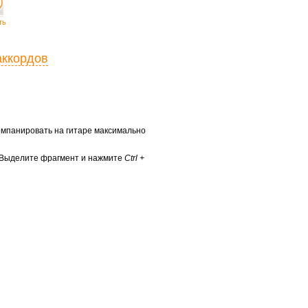
ть
аккордов
ккомпанировать на гитаре максимально
? Выделите фрагмент и нажмите
Ctrl +