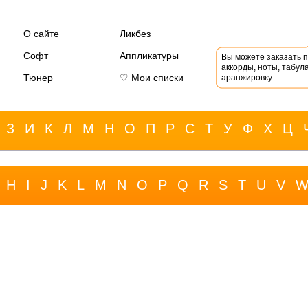
О сайте
Ликбез
Софт
Аппликатуры
Вы можете заказать 
аккорды, ноты, табула
Тюнер
♡ Мои списки
аранжировку.
З
И
К
Л
М
Н
О
П
Р
С
Т
У
Ф
Х
Ц
H
I
J
K
L
M
N
O
P
Q
R
S
T
U
V