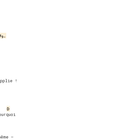


#
9-
pplie !

D
urquoi

ême –
