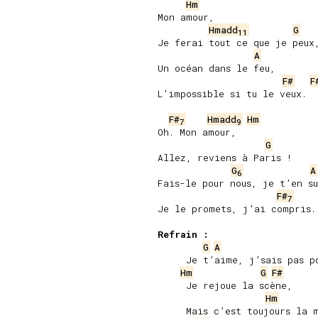
Hm
Mon amour,

Hmadd
G
11
Je ferai tout ce que je peux,
A
Un océan dans le feu,

F#
F
L’impossible si tu le veux.

F#
Hmadd
Hm
7
9
Oh. Mon amour,

G
Allez, reviens à Paris !

G
A
6
Fais-le pour nous, je t’en su
F#
7
Je le promets, j’ai compris.

Refrain :
G
A
     Je t’aime, j’sais pas po
Hm
G
F#
     Je rejoue la scène,

Hm
     Mais c’est toujours la m