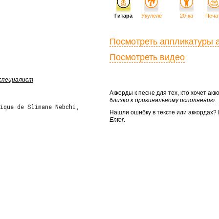
Гитара
Укулеле
20-ка
Печа
Посмотреть аппликатуры 
Посмотреть видео
 специалист
Аккорды к песне для тех, кто хочет а
близко к оригинальному исполнению
.
ique de Slimane Nebchi,
Нашли ошибку в тексте или аккордах
Enter
.