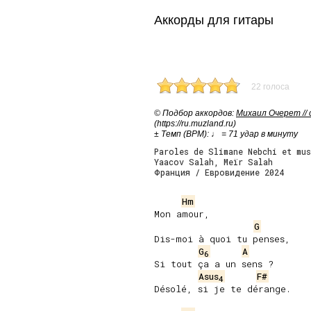
Аккорды для гитары
22 голоса
© Подбор аккордов:
Михаил Очерет //
(https://ru.muzland.ru)
± Темп (BPM): ♩ = 71 удар в минуту
Paroles de Slimane Nebchi et mus
Yaacov Salah, Meïr Salah
Франция / Евровидение 2024
Hm
Mon amour,

G
Dis-moi à quoi tu penses,

G
A
6
Si tout ça a un sens ?

Asus
F#
4
Désolé, si je te dérange.
