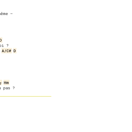
ême –

D
i ?

A/C#
D
Hm
7