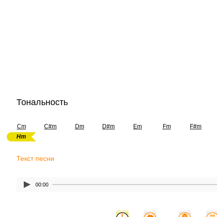
Тональность
Cm
C#m
Dm
D#m
Em
Fm
F#m
Hm
Текст песни
00:00