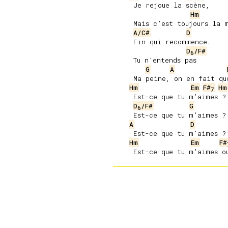
     Je rejoue la scène,

Hm
     Mais c’est toujours la m
A/C#
D
     Fin qui recommence.

D
/F#
6
     Tu n’entends pas

G
A
     Ma peine, on en fait quo
Hm
Em
F#
Hm
7
     Est-ce que tu m’aimes ?

D
/F#
G
6
     Est-ce que tu m’aimes ?

A
D
     Est-ce que tu m’aimes ?

Hm
Em
F#