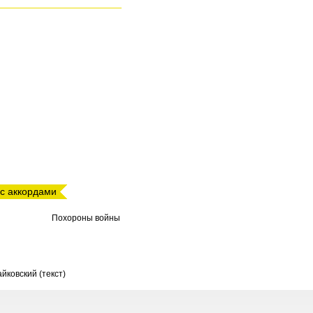
 с аккордами
Похороны войны
йковский (текст)