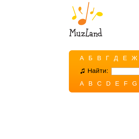
А
Б
В
Г
Д
Е
Ж
Найти:
A
B
C
D
E
F
G