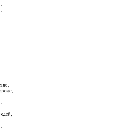
,

,

зде,

роде,



.

юдей,

,
