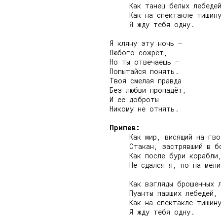
     Как танец белых лебедей
     Как на спектакле тишину
     Я жду тебя одну.

Я кляну эту ночь –

Любого сожрёт,

Но ты отвечаешь –

Попытайся понять.

Твоя смелая правда

Без любви пропадёт,

И её доброты

Никому не отнять.

Припев:
     Как мир, висящий на гво
     Стакан, застрявший в бо
     Как после бури корабли,
     Не сдался я, но на мели
     Как взгляды брошенных л
     Пуанты павших лебедей,

     Как на спектакле тишину