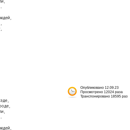
и,

.

юдей,

,

,

Опубликовано 12.09.23
Просмотрено 12024 раза
Транспонировано 18595 раз
зде,

оде,

и,

.

юдей,
