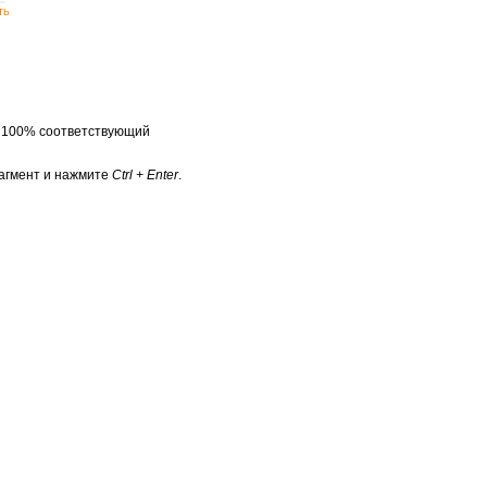
ть
а 100% соответствующий
агмент и нажмите
Ctrl + Enter
.