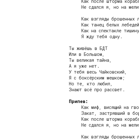
     Как после шторма корабл
     Не сдался я, но на мели
     Как взгляды брошенных л
     Как танец белых лебедей
     Как на спектакле тишину
     Я жду тебя одну.

Ты живёшь в БДТ

Или в Большом,

Ты великая тайна,

А я уже нет.

У тебя весь Чайковский,

Я с боксёрским мешком;

Но те, кто любил,

Знают всё про рассвет.

Припев:
     Как миф, висящий на гво
     Закат, застрявший в бор
     Как после шторма корабл
     Не сдался я, но на мели
     Как взгляды брошенных л