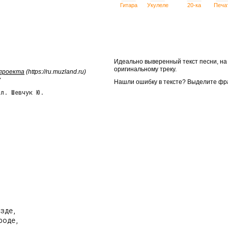
Гитара
Укулеле
20-ка
Печа
Идеально выверенный текст песни, н
оригинальному треку.
 проекта
(https://ru.muzland.ru)
у
Нашли ошибку в тексте? Выделите фр
сл. Шевчук Ю.
зде,

оде,
