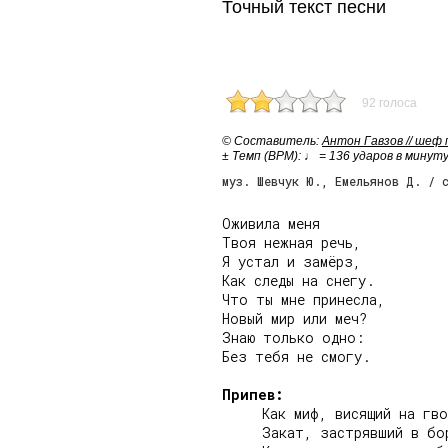
Точный текст песни
92 голоса
© Cоставитель:
Антон Гавзов // шеф
± Темп (BPM): ♩ = 136 ударов в минут
муз. Шевчук Ю., Емельянов Д. / 
Оживила меня

Твоя нежная речь,

Я устал и замёрз,

Как следы на снегу.

Что ты мне принесла,

Новый мир или меч?

Знаю только одно:

Без тебя не смогу.

Припев:
     Как миф, висящий на гво
     Закат, застрявший в бор