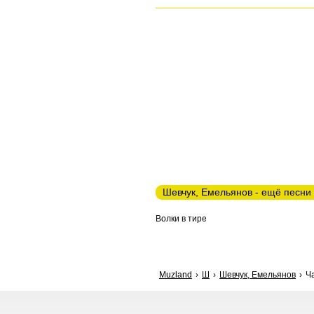
Шевчук, Емельянов - ещё песни
Волки в тире
Muzland
Ш
Шевчук, Емельянов
Ча