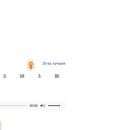
20-ка лучших
G
G#
A
Bb
00:00