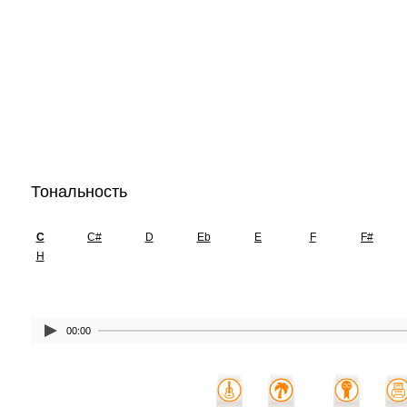
Тональность
C
C#
D
Eb
E
F
F#
H
00:00