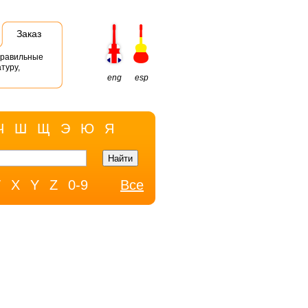
Заказ
правильные
туру,
eng
esp
Ч
Ш
Щ
Э
Ю
Я
W
X
Y
Z
0-9
Все