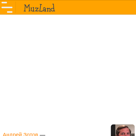
Андрей Зотов
—