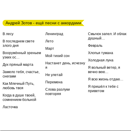
Андрей Зотов - ещё песни с аккордами
В лесу
Ленинград
Смычок запел. И облак
душный…
В последнем свете
Лето
злого дня
Февраль
Март
Вооружённый зреньем
Хлопья тумана
Мой тихий сон
узких ос…
Холодная луна
Настанет день, исчезну
Дух пряный марта
я
Я вольный ветер, я
Замело тебя, счастье,
вечно вею…
Не улетай
снегами
Я всю жизнь отдаю…
Перемена
Как Млечный Путь,
Я пришёл к тебе с
любовь твоя
Слова разлуки
приветом
повторяя
Когда в душе твоей,
сомнением больной
Ласточка