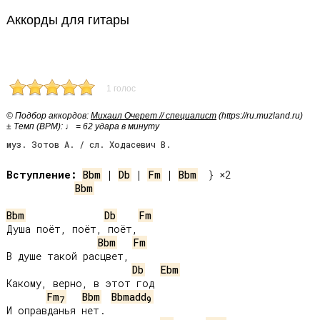
Аккорды для гитары
1 голос
© Подбор аккордов:
Михаил Очерет // специалист
(https://ru.muzland.ru)
± Темп (BPM): ♩ = 62 удара в минуту
муз. Зотов А. / сл. Ходасевич В.
Вступление:
Bbm
 | 
Db
 | 
Fm
 | 
Bbm
Bbm
Bbm
Db
Fm
Душа поёт, поёт, поёт,

Bbm
Fm
В душе такой расцвет,

Db
Ebm
Какому, верно, в этот год

Fm
Bbm
Bbmadd
7
9
И оправданья нет.
