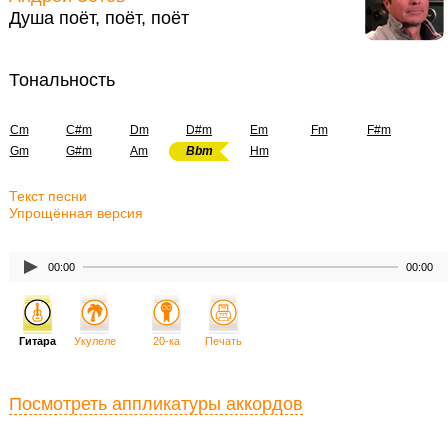
Душа поёт, поёт, поёт
Тональность
Cm
C#m
Dm
D#m
Em
Fm
F#m
Gm
G#m
Am
Bbm
Hm
Текст песни
Упрощённая версия
00:00
00:00
Гитара
Укулеле
20-ка
Печать
Посмотреть аппликатуры аккордов