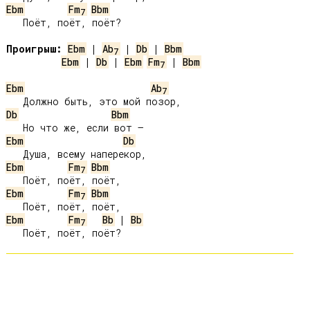
Ebm
Fm
Bbm
7
   Поёт, поёт, поёт?

Проигрыш:
Ebm
 | 
Ab
 | 
Db
 | 
Bbm
7
Ebm
 | 
Db
 | 
Ebm
Fm
 | 
Bbm
7
Ebm
Ab
7
Db
Bbm
Ebm
Db
Ebm
Fm
Bbm
7
Ebm
Fm
Bbm
7
Ebm
Fm
Bb
 | 
Bb
7