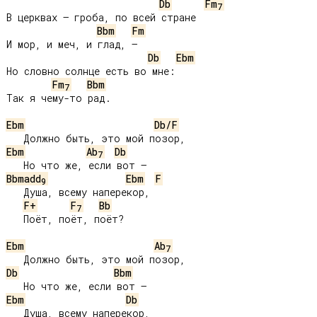
Db
Fm
7
В церквах – гроба, по всей стране

Bbm
Fm
И мор, и меч, и глад, –

Db
Ebm
Но словно солнце есть во мне:

Fm
Bbm
7
Так я чему-то рад.

Ebm
Db/F
Ebm
Ab
Db
7
Bbmadd
Ebm
F
9
   Душа, всему наперекор,

F+
F
Bb
7
   Поёт, поёт, поёт?

Ebm
Ab
7
Db
Bbm
Ebm
Db