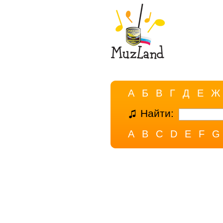
А
Б
В
Г
Д
Е
Ж
Найти:
A
B
C
D
E
F
G