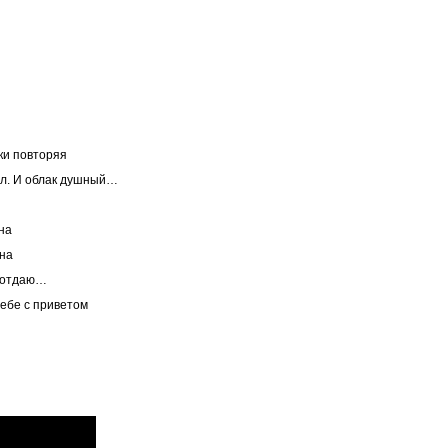
ки повторяя
л. И облак душный…
на
на
 отдаю…
тебе с приветом