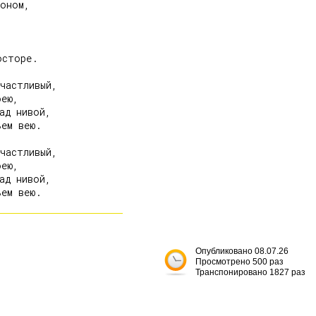
оном,

сторе.

частливый,

ею,

ад нивой,

ем вею.

частливый,

ею,

ад нивой,

Опубликовано 08.07.26
Просмотрено 500 раз
Транспонировано 1827 раз