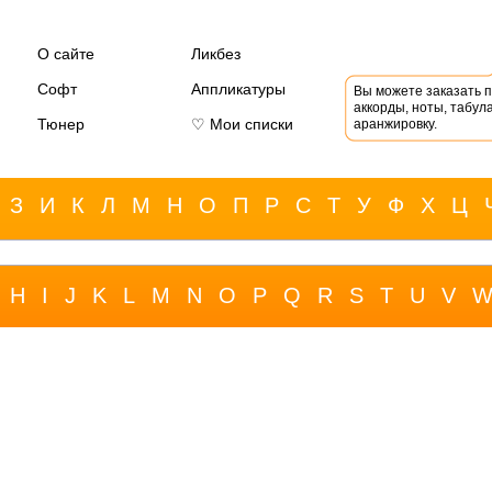
О сайте
Ликбез
Софт
Аппликатуры
Вы можете заказать 
аккорды, ноты, табула
Тюнер
♡ Мои списки
аранжировку.
З
И
К
Л
М
Н
О
П
Р
С
Т
У
Ф
Х
Ц
H
I
J
K
L
M
N
O
P
Q
R
S
T
U
V