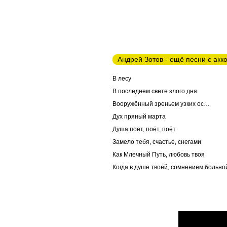
Андрей Зотов - ещё песни с акк
В лесу
В последнем свете злого дня
Вооружённый зреньем узких ос…
Дух пряный марта
Душа поёт, поёт, поёт
Замело тебя, счастье, снегами
Как Млечный Путь, любовь твоя
Когда в душе твоей, сомнением больно