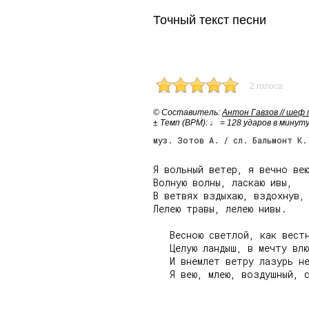
Точный текст песни
2 голоса
© Cоставитель:
Антон Гавзов // шеф
± Темп (BPM): ♩ = 128 ударов в минут
муз. Зотов А. / сл. Бальмонт К.
Я вольный ветер, я вечно вею
Волную волны, ласкаю ивы,

В ветвях вздыхаю, вздохнув, 
Лелею травы, лелею нивы.

   Весною светлой, как вестн
   Целую ландыш, в мечту влю
   И внемлет ветру лазурь не
   Я вею, млею, воздушный, с