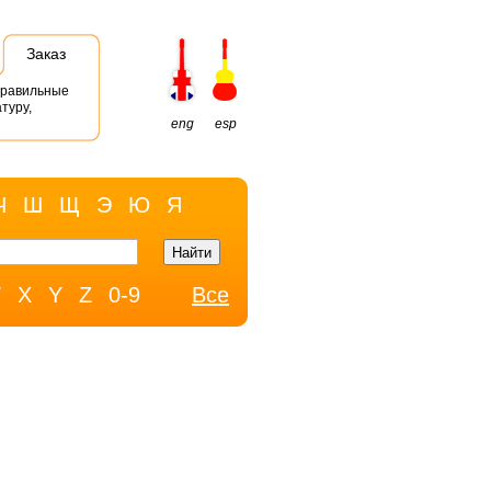
Заказ
правильные
туру,
eng
esp
Ч
Ш
Щ
Э
Ю
Я
W
X
Y
Z
0-9
Все