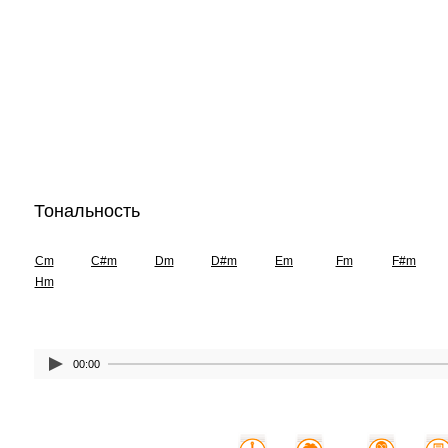
Тональность
Cm
C#m
Dm
D#m
Em
Fm
F#m
Hm
00:00