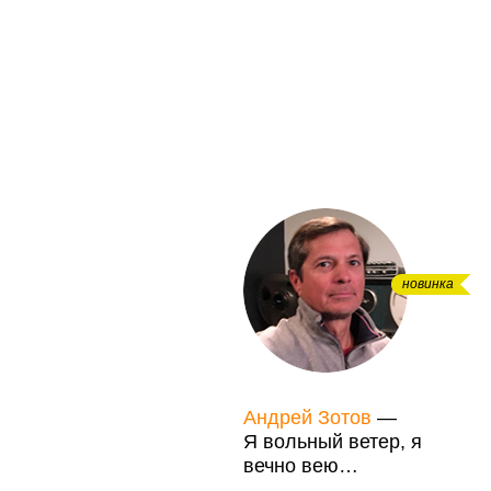
новинка
Андрей Зотов
—
Я вольный ветер, я
вечно вею…