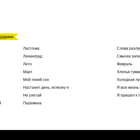
ордами
Ласточка
Слова разлу
Ленинград
Смычок запе
Лето
Февраль
Март
Хлопья тума
Мой тихий сон
Холодная лу
Настанет день, исчезну я
Я всю жизнь
Не улетай
Я пришёл к 
й
Перемена