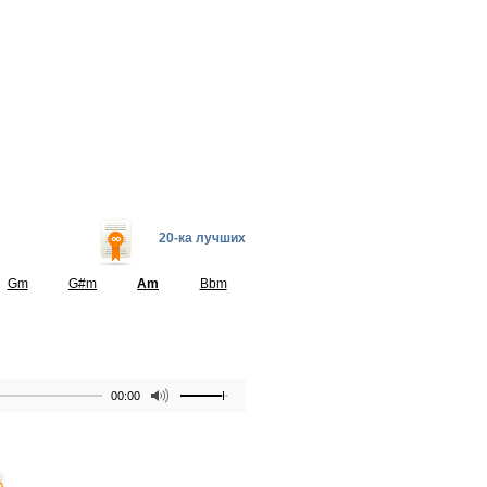
20-ка лучших
Gm
G#m
Am
Bbm
00:00