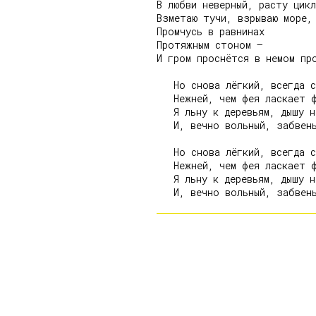
В любви неверный, расту цикл
Взметаю тучи, взрываю море,

Промчусь в равнинах

Протяжным стоном –

И гром проснётся в немом про
   Но снова лёгкий, всегда с
   Нежней, чем фея ласкает ф
   Я льну к деревьям, дышу н
   И, вечно вольный, забвень
   Но снова лёгкий, всегда с
   Нежней, чем фея ласкает ф
   Я льну к деревьям, дышу н