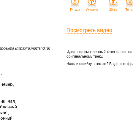
Гитара
Укулеле
20-ка
Печа
Посмотреть видео
 проекта
(https://ru.muzland.ru)
Идеально выверенный текст песни, н
у
оригинальному треку.
Нашли ошибку в тексте? Выделите фр
,

немею,

ик мая,

блённый,

мая,

онный.
