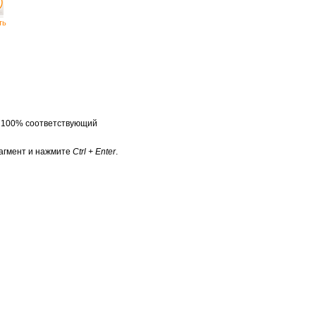
ть
а 100% соответствующий
агмент и нажмите
Ctrl + Enter
.