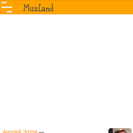
Андрей Зотов
—