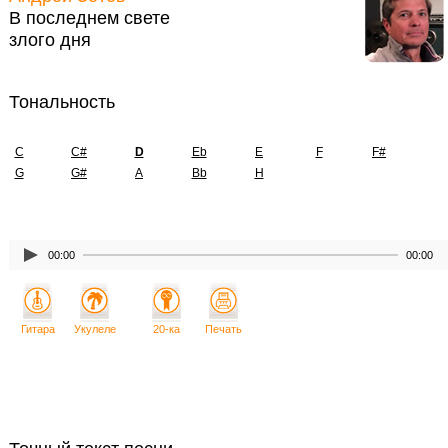
В последнем свете
злого дня
Тональность
C
C#
D
Eb
E
F
F#
G
G#
A
Bb
H
00:00
00:00
Гитара
Укулеле
20-ка
Печать