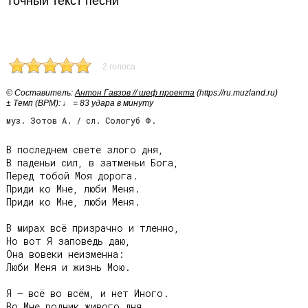
Точный текст песни
2 голоса
© Cоставитель:
Антон Гавзов // шеф проекта
(https://ru.muzland.ru)
± Темп (BPM): ♩ = 83 удара в минуту
муз. Зотов А. / сл. Сологуб Ф.
В последнем свете злого дня,

В паденьи сил, в затменьи Бога,

Перед тобой Моя дорога.

Приди ко Мне, люби Меня.

Приди ко Мне, люби Меня.

В мирах всё призрачно и тленно,

Но вот Я заповедь даю,

Она вовеки неизменна:

Люби Меня и жизнь Мою.

Я – всё во всём, и нет Иного.

Во Мне родник живого дня.
