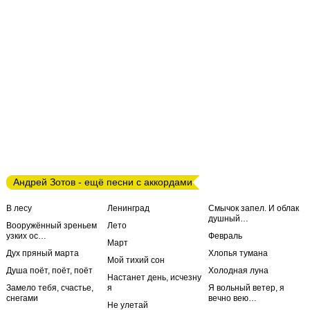
Андрей Зотов - ещё песни с аккордами
В лесу
Ленинград
Смычок запел. И облак
душный…
Вооружённый зреньем
Лето
узких ос…
Февраль
Март
Дух пряный марта
Хлопья тумана
Мой тихий сон
Душа поёт, поёт, поёт
Холодная луна
Настанет день, исчезну
Замело тебя, счастье,
я
Я вольный ветер, я
снегами
вечно вею…
Не улетай