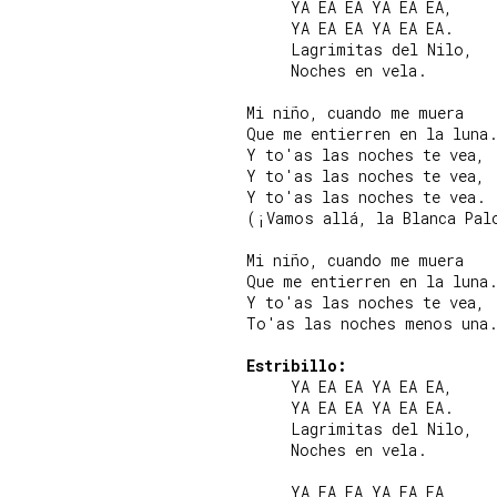
     YA EA EA YA EA EA,

     YA EA EA YA EA EA.

     Lagrimitas del Nilo,

     Noches en vela.

Mi niño, cuando me muera

Que me entierren en la luna.
Y to'as las noches te vea,

Y to'as las noches te vea,

Y to'as las noches te vea.

(¡Vamos allá, la Blanca Palo
Mi niño, cuando me muera

Que me entierren en la luna.
Y to'as las noches te vea,

To'as las noches menos una.
Estribillo:
     YA EA EA YA EA EA,

     YA EA EA YA EA EA.

     Lagrimitas del Nilo,

     Noches en vela.

     YA EA EA YA EA EA,
