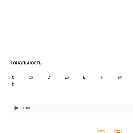
Тональность
C
C#
D
Eb
E
F
F#
H
00:00