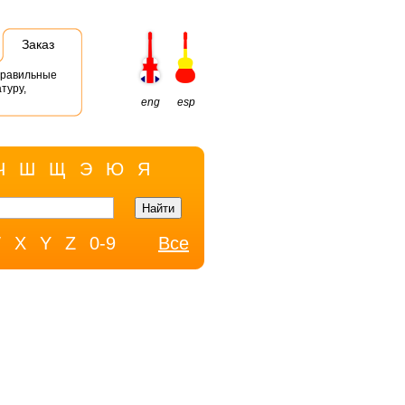
Заказ
правильные
туру,
eng
esp
Ч
Ш
Щ
Э
Ю
Я
W
X
Y
Z
0-9
Все