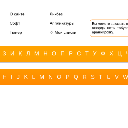
О сайте
Ликбез
Софт
Аппликатуры
Вы можете заказать 
аккорды, ноты, табула
Тюнер
♡ Мои списки
аранжировку.
З
И
К
Л
М
Н
О
П
Р
С
Т
У
Ф
Х
Ц
H
I
J
K
L
M
N
O
P
Q
R
S
T
U
V