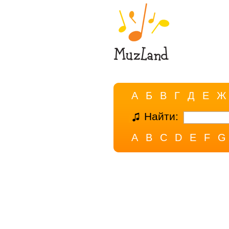
А
Б
В
Г
Д
Е
Ж
Найти:
A
B
C
D
E
F
G