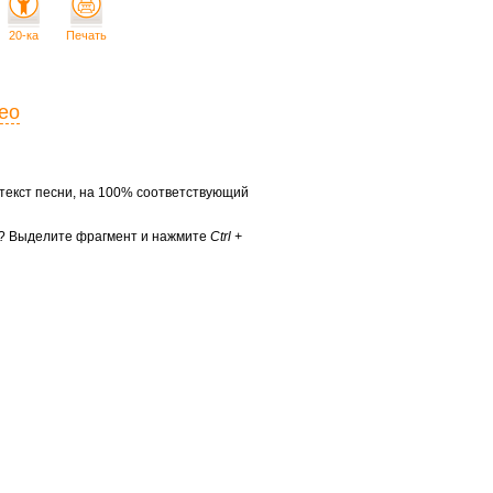
20-ка
Печать
ео
екст песни, на 100% соответствующий
е? Выделите фрагмент и нажмите
Ctrl +