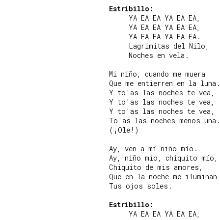
Estribillo:
     YA EA EA YA EA EA,

     YA EA EA YA EA EA,

     YA EA EA YA EA EA.

     Lagrimitas del Nilo,

     Noches en vela.

Mi niño, cuando me muera

Que me entierren en la luna.
Y to'as las noches te vea,

Y to'as las noches te vea,

Y to'as las noches te vea,

To'as las noches menos una.
(¡Ole!)

Ay, ven a mí niño mío.

Ay, niño mío, chiquito mío,

Chiquito de mis amores,

Que en la noche me iluminan

Tus ojos soles.

Estribillo:
     YA EA EA YA EA EA,
