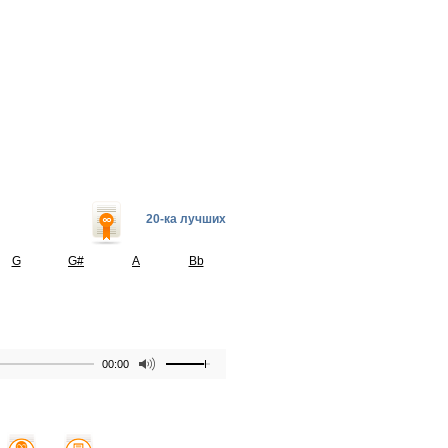
20-ка лучших
G
G#
A
Bb
00:00