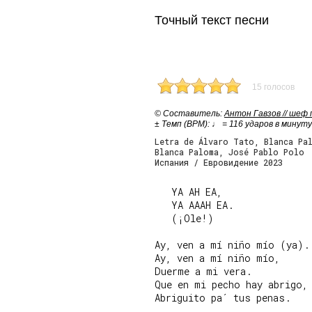
Точный текст песни
15 голосов
© Cоставитель:
Антон Гавзов // шеф
± Темп (BPM): ♩ = 116 ударов в минуту
Letra de Álvaro Tato, Blanca Pa
Blanca Paloma, José Pablo Polo
Испания / Евровидение 2023
   YA AH EA,

   YA AAAH EA.

   (¡Ole!)

Ay, ven a mí niño mío (ya).

Ay, ven a mí niño mío,

Duerme a mi vera.

Que en mi pecho hay abrigo,

Abriguito pa´ tus penas.
