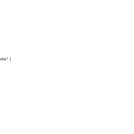


ma!)




