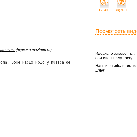
Гитара
Укулеле
Посмотреть вид
 проекта
(https://ru.muzland.ru)
Идеально выверенный т
оригинальному треку.
loma, José Pablo Polo y Música de
Нашли ошибку в текст
Enter
.