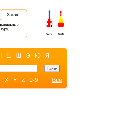
Заказ
правильные
туру,
eng
esp
Ч
Ш
Щ
Э
Ю
Я
W
X
Y
Z
0-9
Все