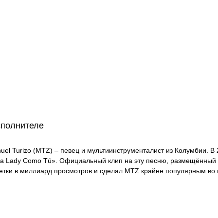
сполнителе
uel Turizo (MTZ) – певец и мультиинструменталист из Колумбии. В
a Lady Como Tú». Официальный клип на эту песню, размещённый н
етки в миллиард просмотров и сделал MTZ крайне популярным во 