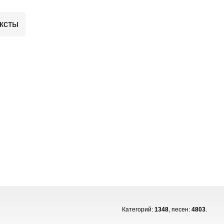
ксты
Категорий:
1348
, песен:
4803
.