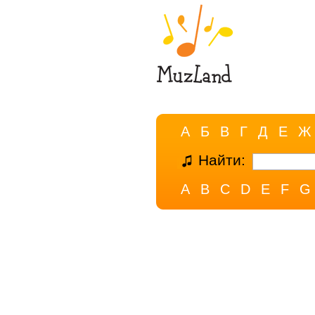
А
Б
В
Г
Д
Е
Ж
Найти:
A
B
C
D
E
F
G