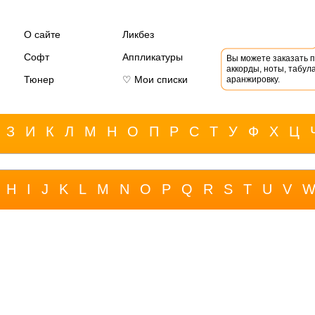
О сайте
Ликбез
Софт
Аппликатуры
Вы можете заказать 
аккорды, ноты, табула
Тюнер
♡ Мои списки
аранжировку.
З
И
К
Л
М
Н
О
П
Р
С
Т
У
Ф
Х
Ц
H
I
J
K
L
M
N
O
P
Q
R
S
T
U
V