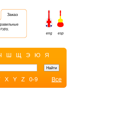
Заказ
правильные
туру,
eng
esp
Ч
Ш
Щ
Э
Ю
Я
W
X
Y
Z
0-9
Все