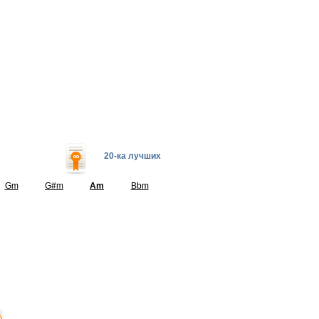
20-ка лучших
Gm
G#m
Am
Bbm