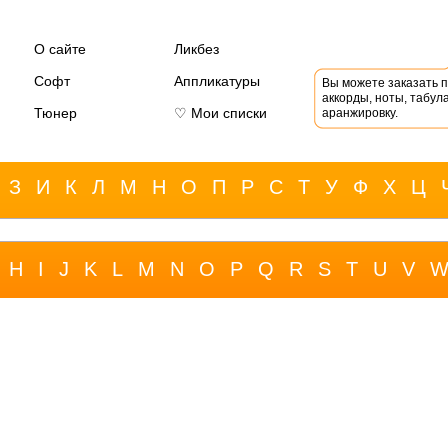
О сайте
Ликбез
Софт
Аппликатуры
Вы можете заказать 
аккорды, ноты, табула
Тюнер
♡ Мои списки
аранжировку.
З
И
К
Л
М
Н
О
П
Р
С
Т
У
Ф
Х
Ц
H
I
J
K
L
M
N
O
P
Q
R
S
T
U
V