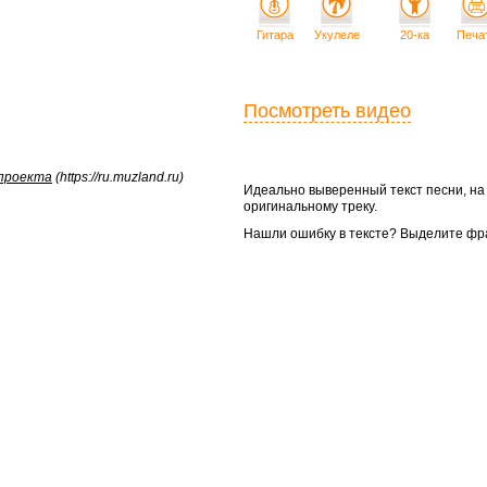
Гитара
Укулеле
20-ка
Печа
Посмотреть видео
 проекта
(https://ru.muzland.ru)
Идеально выверенный текст песни, н
оригинальному треку.
Нашли ошибку в тексте? Выделите фр

