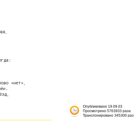
ва,

гда:

ово «нет»,

ён.

зд,

Опубликовано 19.09.03
Просмотрено 5763933 раза
Транспонировано 345300 раз