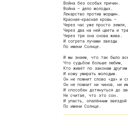
Война без особых причин.

Война – дело молодых.

Лекарство против морщин.

Красная-красная кровь –

Через час уже просто земля,

Через два на ней цветы и тра
Через три она снова жива.

И согрета лучами звезды

По имени Солнце.

И мы знаем, что так было все
Что судьбою больше любим,

Кто живёт по законам другим

И кому умирать молодым.

Он не помнит слово «да» и сл
Он не помнит ни чинов, ни им
И способен дотянуться до звё
Не считая, что это сон.

И упасть, опалённым звездой
