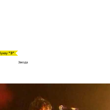
 букву
"З"
Звезда