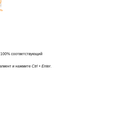
ть
а 100% соответствующий
агмент и нажмите
Ctrl + Enter
.