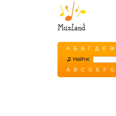
А
Б
В
Г
Д
Е
Ж
Найти:
A
B
C
D
E
F
G