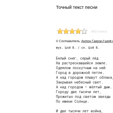
Точный текст песни
893 голоса
© Cоставитель:
Антон Гавзов // шеф
муз. Цой В. / сл. Цой В.
Белый снег, серый лёд

На растрескавшейся земле.

Одеялом лоскутным на ней

Город в дорожной петле.

А над городом плывут облака,
Закрывая небесный свет.

А над городом – жёлтый дым.

Городу две тысячи лет,

Прожитых под светом звезды

По имени Солнце.

И две тысячи лет война,
