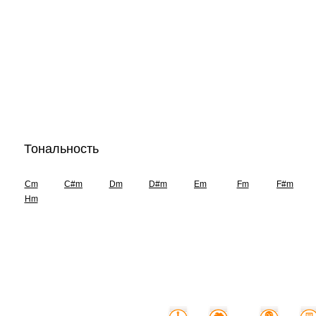
Тональность
Cm
C#m
Dm
D#m
Em
Fm
F#m
Hm