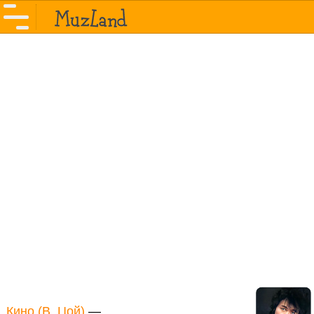
Кино (В. Цой)
—