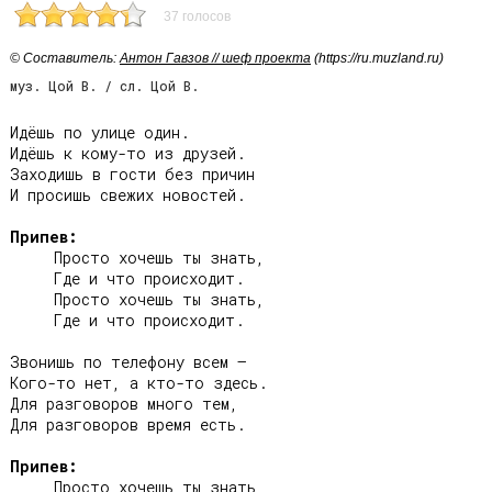
37 голосов
© Cоставитель:
Антон Гавзов // шеф проекта
(https://ru.muzland.ru)
муз. Цой В. / сл. Цой В.
Идёшь по улице один.

Идёшь к кому-то из друзей.

Заходишь в гости без причин

И просишь свежих новостей.

Припев:
     Просто хочешь ты знать,

     Где и что происходит.

     Просто хочешь ты знать,

     Где и что происходит.

Звонишь по телефону всем –

Кого-то нет, а кто-то здесь.

Для разговоров много тем,

Для разговоров время есть.

Припев:
     Просто хочешь ты знать,
