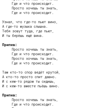
     Где и что происходит.

     Просто хочешь ты знать,

     Где и что происходит.

Узнал, что где-то пьют вино,

А где-то музыка слышна.

Тебя зовут туда, где пьют,

И ты берёшь ещё вина.

Припев:
     Просто хочешь ты знать,

     Где и что происходит.

     Просто хочешь ты знать,

     Где и что происходит.

Там кто-то спор ведёт крутой,

А кто-то просто спит давно.

И с кем-то рядом ты сидишь,

И с кем-то вместе пьёшь вино.

Припев:
     Просто хочешь ты знать,

     Где и что происходит.
