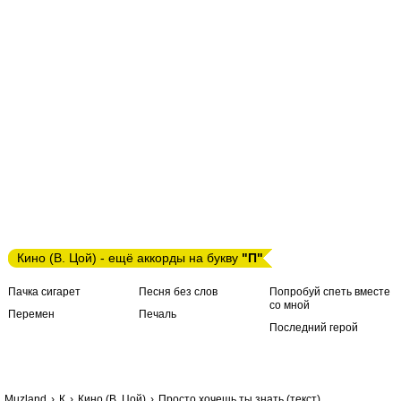
Кино (В. Цой) - ещё аккорды на букву
"П"
Пачка сигарет
Песня без слов
Попробуй спеть вместе
со мной
Перемен
Печаль
Последний герой
Muzland
К
Кино (В. Цой)
Просто хочешь ты знать (текст)