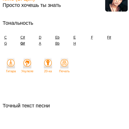
Просто хочешь ты знать
Тональность
C
C#
D
Eb
E
F
F#
G
G#
A
Bb
H
Гитара
Укулеле
20-ка
Печать
Точный текст песни