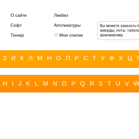
О сайте
Ликбез
Софт
Аппликатуры
Вы можете заказать 
аккорды, ноты, табула
Тюнер
♡ Мои списки
аранжировку.
З
И
К
Л
М
Н
О
П
Р
С
Т
У
Ф
Х
Ц
H
I
J
K
L
M
N
O
P
Q
R
S
T
U
V