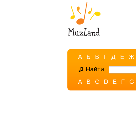
А
Б
В
Г
Д
Е
Ж
Найти:
A
B
C
D
E
F
G