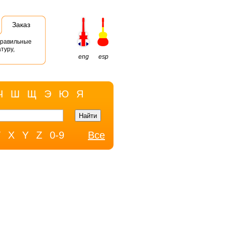
Заказ
правильные
туру,
eng
esp
Ч
Ш
Щ
Э
Ю
Я
W
X
Y
Z
0-9
Все