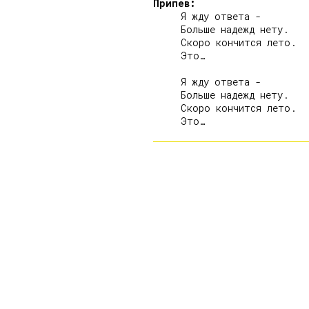
Припев:
     Я жду ответа -

     Больше надежд нету.

     Скоро кончится лето.

     Это…

     Я жду ответа -

     Больше надежд нету.

     Скоро кончится лето.
