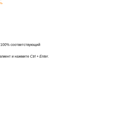
ть
а 100% соответствующий
агмент и нажмите
Ctrl + Enter
.