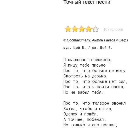
Точный текст песни
109 голосов
© Cоставитель:
Антон Гавзов // шеф
муз. Цой В. / сл. Цой В.
Я выключаю телевизор,

Я пишу тебе письмо

Про то, что больше не могу

Смотреть на дерьмо,

Про то, что больше нет сил,

Про то, что я почти запил,

Но не забыл тебя.

Про то, что телефон звонил -
Хотел, чтобы я встал,

Оделся и пошёл,

А точнее, побежал.

Но только я его послал,
