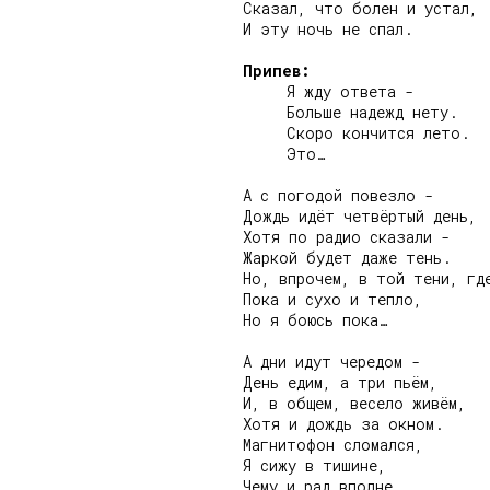
Сказал, что болен и устал,

И эту ночь не спал.

Припев:
     Я жду ответа -

     Больше надежд нету.

     Скоро кончится лето.

     Это…

А с погодой повезло -

Дождь идёт четвёртый день,

Хотя по радио сказали -

Жаркой будет даже тень.

Но, впрочем, в той тени, где
Пока и сухо и тепло,

Но я боюсь пока…

А дни идут чередом -

День едим, а три пьём,

И, в общем, весело живём,

Хотя и дождь за окном.

Магнитофон сломался,

Я сижу в тишине,

Чему и рад вполне.
