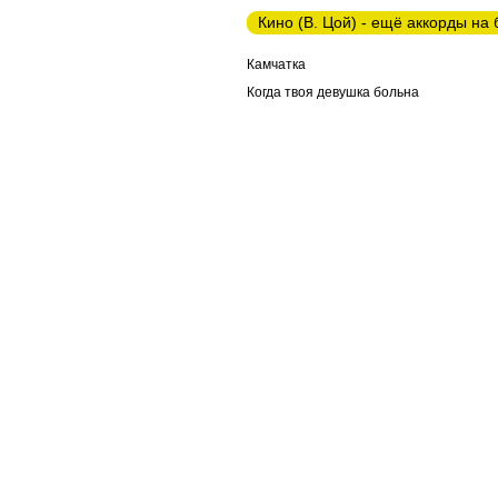
Кино (В. Цой) - ещё аккорды на
Камчатка
Когда твоя девушка больна