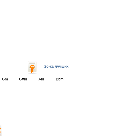
20-ка лучших
Gm
G#m
Am
Bbm