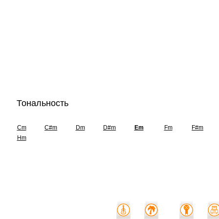
Тональность
Cm
C#m
Dm
D#m
Em
Fm
F#m
Hm