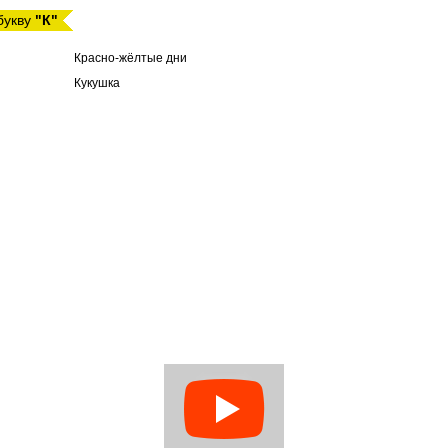
 букву
"К"
Красно-жёлтые дни
Кукушка