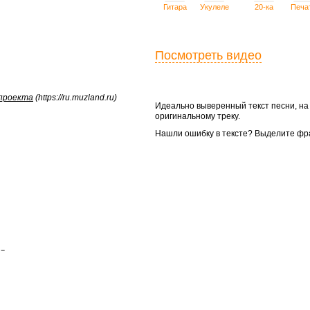
Гитара
Укулеле
20-ка
Печа
Посмотреть видео
 проекта
(https://ru.muzland.ru)
Идеально выверенный текст песни, н
оригинальному треку.
Нашли ошибку в тексте? Выделите фр

