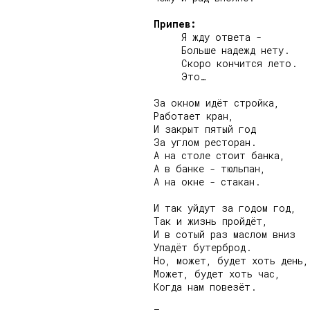
Припев:
     Я жду ответа -

     Больше надежд нету.

     Скоро кончится лето.

     Это…

За окном идёт стройка,

Работает кран,

И закрыт пятый год

За углом ресторан.

А на столе стоит банка,

А в банке - тюльпан,

А на окне - стакан.

И так уйдут за годом год,

Так и жизнь пройдёт,

И в сотый раз маслом вниз

Упадёт бутерброд.

Но, может, будет хоть день,

Может, будет хоть час,

Когда нам повезёт.
