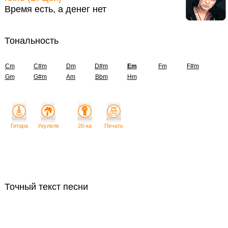
Время есть, а денег нет
Тональность
Cm
C#m
Dm
D#m
Em
Fm
F#m
Gm
G#m
Am
Bbm
Hm
Гитара
Укулеле
20-ка
Печать
Точный текст песни