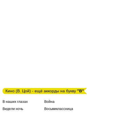
Кино (В. Цой) - ещё аккорды на букву
"В"
В наших глазах
Война
Видели ночь
Восьмиклассница