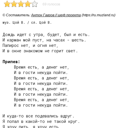
69 голосов
© Cоставитель:
Антон Гавзов // шеф проекта
(https://ru.muzland.ru)
муз. Цой В. / сл. Цой В.
Дождь идет с утра, будет, был и есть.

И карман мой пуст, на часах - шесть.

Папирос нет, и огня нет,

И в окне знакомом не горит свет.

Припев:
     Время есть, а денег нет,

     И в гости некуда пойти.

     Время есть, а денег нет,

     И в гости некуда пойти.

     Время есть, а денег нет,

     И в гости некуда пойти.

     Время есть, а денег нет,

     И в гости некуда пойти.

И куда-то все подевались вдруг.

Я попал в какой-то не такой круг.

Я хочу пить, я хочу есть,
