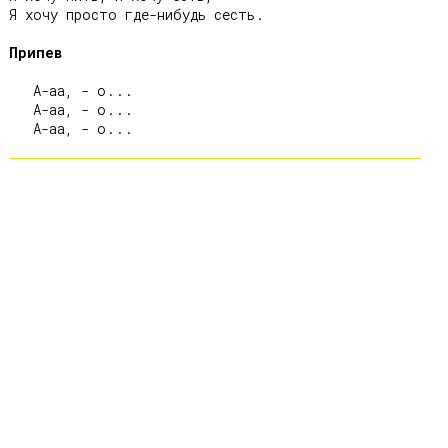
Я хочу просто где-нибудь сесть.

Припев
   А-аа, - о...

   А-аа, - о...
