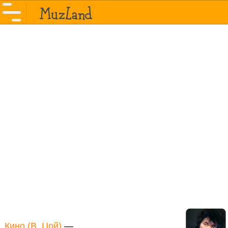
Кино (В. Цой)
—