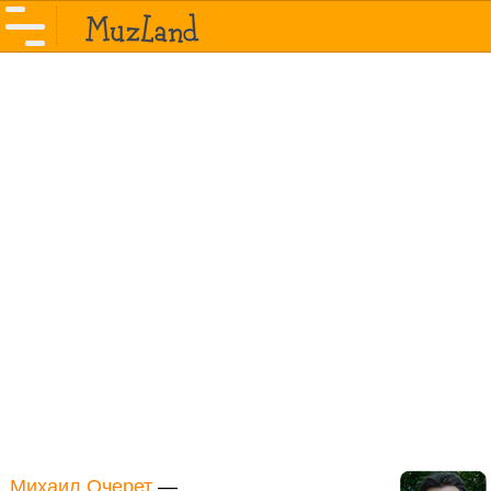
Михаил Очерет
—