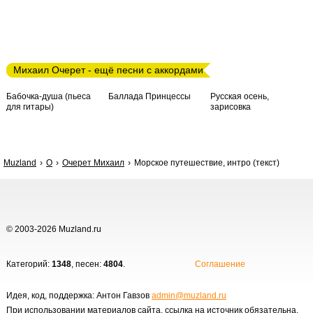
Михаил Очерет - ещё песни с аккордами
Бабочка-душа (пьеса
Баллада Принцессы
Русская осень,
для гитары)
зарисовка
Muzland
О
Очерет Михаил
Морское путешествие, интро (текст)
© 2003-2026 Muzland.ru
Категорий:
1348
, песен:
4804
.
Соглашение
Идея, код, поддержка: Антон Гавзов
admin@muzland.ru
При использовании материалов сайта, ссылка на источник обязательна.