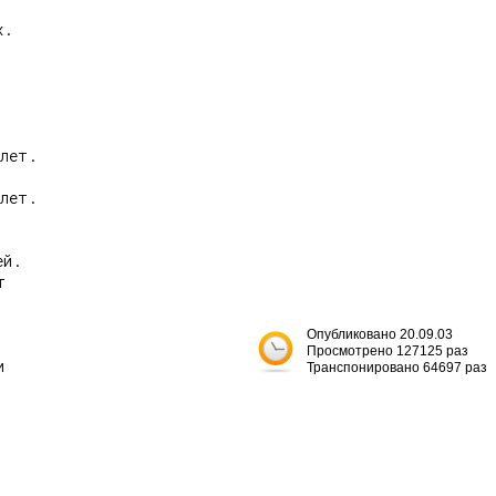
.



лет.

лет.

й.



Опубликовано 20.09.03
Просмотрено 127125 раз


Транспонировано 64697 раз