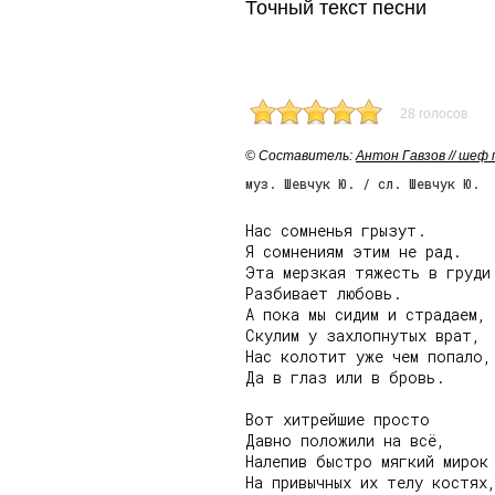
Точный текст песни
28 голосов
© Cоставитель:
Антон Гавзов // шеф
муз. Шевчук Ю. / сл. Шевчук Ю.
Нас сомненья грызут.

Я сомнениям этим не рад.

Эта мерзкая тяжесть в груди

Разбивает любовь.

А пока мы сидим и страдаем,

Скулим у захлопнутых врат,

Нас колотит уже чем попало,

Да в глаз или в бровь.

Вот хитрейшие просто

Давно положили на всё,

Налепив быстро мягкий мирок

На привычных их телу костях,