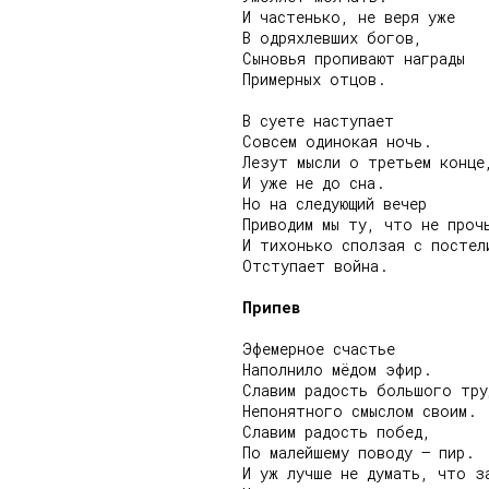
И частенько, не веря уже

В одряхлевших богов,

Сыновья пропивают награды

Примерных отцов.

В суете наступает

Совсем одинокая ночь.

Лезут мысли о третьем конце,
И уже не до сна.

Но на следующий вечер

Приводим мы ту, что не прочь
И тихонько сползая с постели
Отступает война.

Припев
Эфемерное счастье

Наполнило мёдом эфир.

Славим радость большого труд
Непонятного смыслом своим.

Славим радость побед,

По малейшему поводу – пир.

И уж лучше не думать, что за