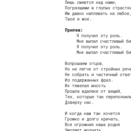
Лишь смеются над нами,

Погрязшими в глупых страстях
Им давно наплевать на любое,
Твоё и мое.

Припев:
     Я получил эту роль.

     Мне выпал счастливый би
     Я получил эту роль.

     Мне выпал счастливый би
Вопрошаем отцов,

Но не легче от стройных рече
Не собрать и частичный ответ
Из подержанных фраз.

Их тяжелая юность

Прошла вдалеке от вещей,

Тех, которые так переполнили
Доверху нас.

И когда нам так хочется

Громко и долго кричать,

Вся огромная наша родня

Умоляет молчать.
