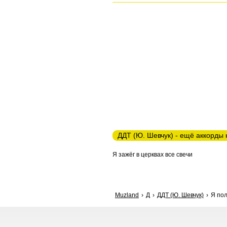
ДДТ (Ю. Шевчук) - ещё аккорды 
Я зажёг в церквах все свечи
Muzland
Д
ДДТ (Ю. Шевчук)
Я пол