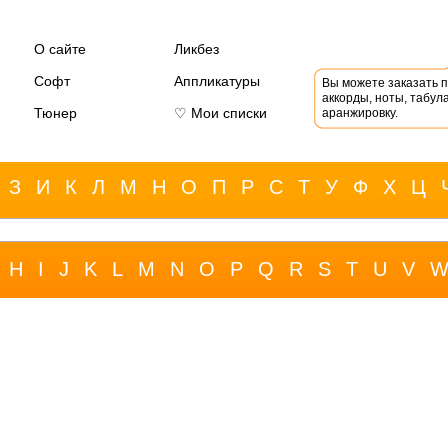
О сайте
Ликбез
Софт
Аппликатуры
Вы можете заказать 
аккорды, ноты, табула
Тюнер
♡ Мои списки
аранжировку.
З
И
К
Л
М
Н
О
П
Р
С
Т
У
Ф
Х
Ц
H
I
J
K
L
M
N
O
P
Q
R
S
T
U
V