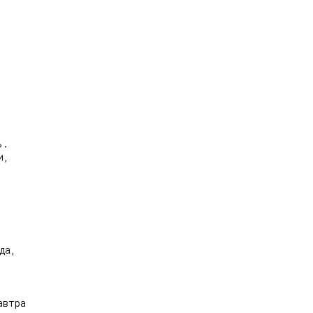


.

,

а,

втра
