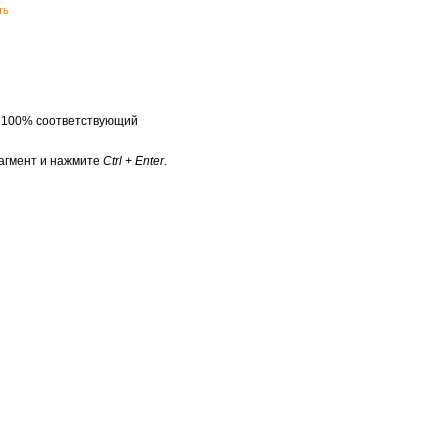
ть
а 100% соответствующий
агмент и нажмите
Ctrl + Enter
.