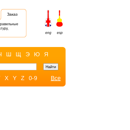
Заказ
правильные
туру,
eng
esp
Ч
Ш
Щ
Э
Ю
Я
W
X
Y
Z
0-9
Все