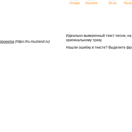
Гитара
Укулеле
20-ка
Печа
Идеально выверенный текст песни, н
оригинальному треку.
 проекта
(https://ru.muzland.ru)
Нашли ошибку в тексте? Выделите фр

