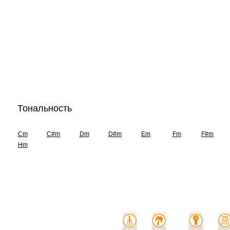
Тональность
Cm
C#m
Dm
D#m
Em
Fm
F#m
Hm