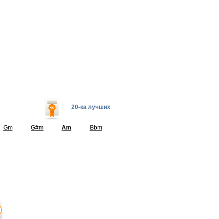
20-ка лучших
Gm
G#m
Am
Bbm