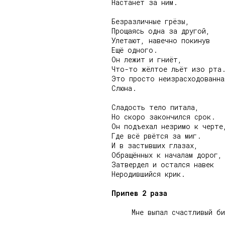
Настанет за ним.

Безразличные грёзы,

Прощаясь одна за другой,

Улетают, навечно покинув

Ещё одного.

Он лежит и гниёт,

Что-то жёлтое льёт изо рта.
Это просто неизрасходованная
Слюна.

Сладость тело питала,

Но скоро закончился срок.

Он подъехал незримо к черте,
Где всё рвётся за миг.

И в застывших глазах,

Обращённых к началам дорог,

Затвердел и остался навек

Неродившийся крик.

Припев 2 раза