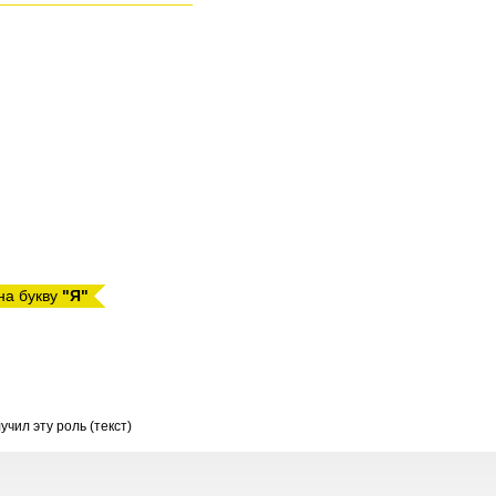
на букву
"Я"
учил эту роль (текст)