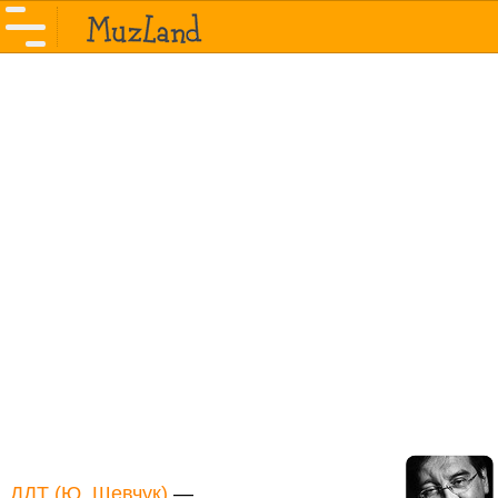
ДДТ (Ю. Шевчук)
—