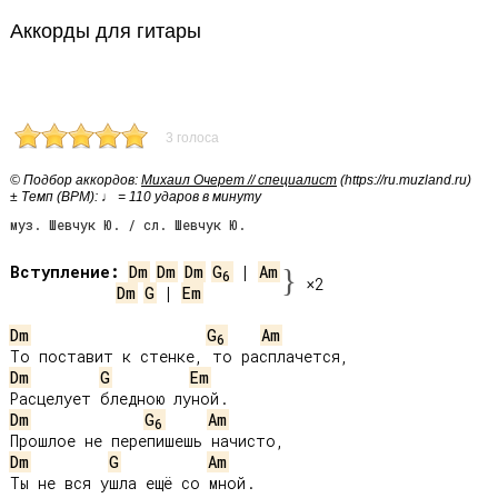
Аккорды для гитары
3 голоса
© Подбор аккордов:
Михаил Очерет // специалист
(https://ru.muzland.ru)
± Темп (BPM): ♩ = 110 ударов в минуту
муз. Шевчук Ю. / сл. Шевчук Ю.
Вступление:
Dm
Dm
Dm
G
 | 
Am
}
6
×2
Dm
G
 | 
Em
Dm
G
Am
6
Dm
G
Em
Dm
G
Am
6
Dm
G
Am
Ты не вся ушла ещё со мной.
