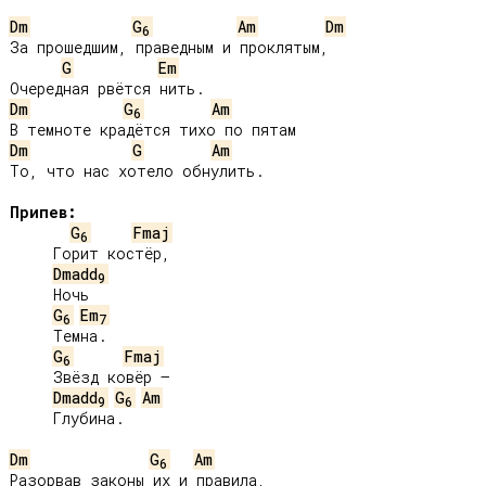
Dm
G
Am
Dm
6
За прошедшим, праведным и проклятым,

G
Em
Dm
G
Am
6
Dm
G
Am
То, что нас хотело обнулить.

Припев:
G
Fmaj
6
     Горит костёр,

Dmadd
9
     Ночь

G
Em
6
7
     Темна.

G
Fmaj
6
     Звёзд ковёр –

Dmadd
G
Am
9
6
     Глубина.

Dm
G
Am
6