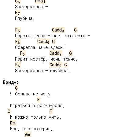
G
Fmaj
6
     Звёзд ковёр –

E
7
     Глубина.

F
Cadd
G
6
9
     Горсть тепла – всё, что есть –

F
Cadd
G
6
9
     Сберегла наше здесь!

F
Cadd
G
6
9
     Горит костёр, ночь темна,

F
Cadd
G
6
9
     Звёзд ковёр – глубина.

Бридж:
G
   Я больше не могу

F
   Играться в рок-н-ролл,

C
F
   И можно только жить.

Dm
   Всё, что потерял,

Am