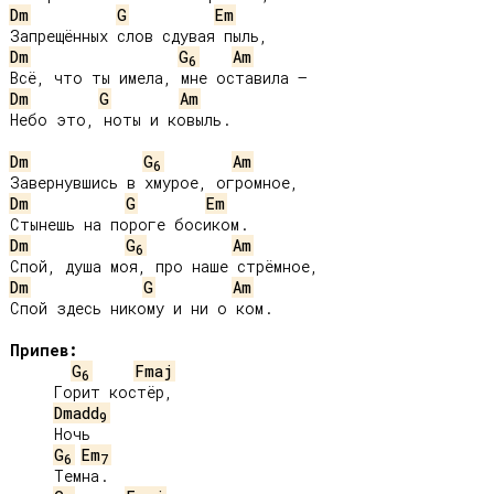
Dm
G
Em
Dm
G
Am
6
Dm
G
Am
Небо это, ноты и ковыль.

Dm
G
Am
6
Dm
G
Em
Dm
G
Am
6
Dm
G
Am
Спой здесь никому и ни о ком.

Припев:
G
Fmaj
6
     Горит костёр,

Dmadd
9
     Ночь

G
Em
6
7
     Темна.
