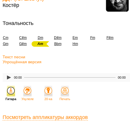
Костёр
Тональность
Cm
C#m
Dm
D#m
Em
Fm
F#m
Gm
G#m
Am
Bbm
Hm
Текст песни
Упрощённая версия
00:00
00:00
Гитара
Укулеле
20-ка
Печать
Посмотреть аппликатуры аккордов