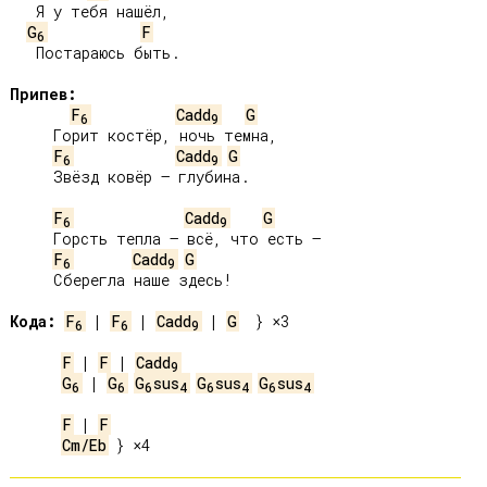
   Я у тебя нашёл,

G
F
6
   Постараюсь быть.

Припев:
F
Cadd
G
6
9
     Горит костёр, ночь темна,

F
Cadd
G
6
9
     Звёзд ковёр – глубина.

F
Cadd
G
6
9
     Горсть тепла – всё, что есть –

F
Cadd
G
6
9
     Сберегла наше здесь!

Кода:
F
 | 
F
 | 
Cadd
 | 
G
  } ×3

6
6
9
F
 | 
F
 | 
Cadd
9
G
 | 
G
G
sus
G
sus
G
sus
6
6
6
4
6
4
6
4
F
 | 
F
Cm/Eb