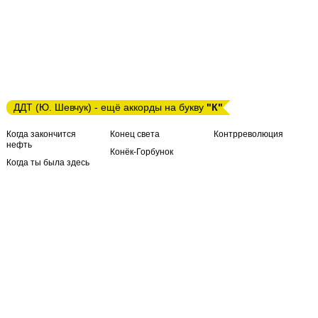
ДДТ (Ю. Шевчук) - ещё аккорды на букву
"К"
Когда закончится
Конец света
Контрреволюция
нефть
Конёк-Горбунок
Когда ты была здесь