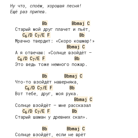
Ну что, споём, хорошая песня!

   Ещё раз припев.
Bb
Bbmaj
C
     Старый мой друг плачет и пьёт,

C
/D
C
/E
F
Bb
6
7
     Мрачно твердит: «Скоро кошмар!»

Bbmaj
C
     А я отвечаю: «Солнце взойдёт –

C
/D
C
/E
F
Bb
6
7
     Это ведь тоже немного пожар.

Bb
Bbmaj
C
     Что-то взойдёт наверняка,

C
/D
C
/E
F
Bb
6
7
     Вот тебе, друг, моя рука.

Bbmaj
C
     Солнце взойдёт – мне рассказал

C
/D
C
/E
F
Bb
6
7
     Старый шаман у древних скал».

Bb
Bbmaj
C
     Солнце взойдёт, если не врёт
