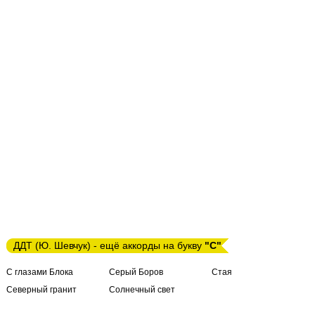
ДДТ (Ю. Шевчук) - ещё аккорды на букву
"С"
С глазами Блока
Серый Боров
Стая
Северный гранит
Солнечный свет