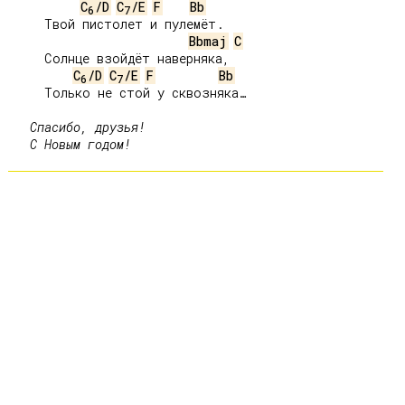
C
/D
C
/E
F
Bb
6
7
     Твой пистолет и пулемёт.

Bbmaj
C
     Солнце взойдёт наверняка,

C
/D
C
/E
F
Bb
6
7
     Только не стой у сквозняка…

Спасибо, друзья!

   С Новым годом!