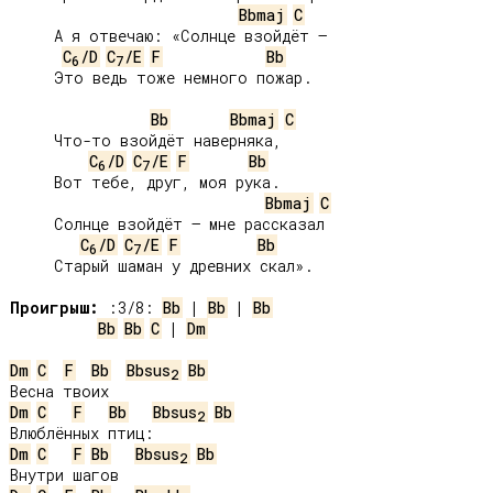
Bbmaj
C
     А я отвечаю: «Солнце взойдёт –

C
/D
C
/E
F
Bb
6
7
     Это ведь тоже немного пожар.

Bb
Bbmaj
C
     Что-то взойдёт наверняка,

C
/D
C
/E
F
Bb
6
7
     Вот тебе, друг, моя рука.

Bbmaj
C
     Солнце взойдёт – мне рассказал

C
/D
C
/E
F
Bb
6
7
     Старый шаман у древних скал».

Проигрыш:
 :3/8: 
Bb
 | 
Bb
 | 
Bb
Bb
Bb
C
 | 
Dm
Dm
C
F
Bb
Bbsus
Bb
2
Dm
C
F
Bb
Bbsus
Bb
2
Dm
C
F
Bb
Bbsus
Bb
2