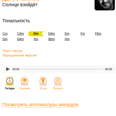
Солнце взойдёт
Тональность
Cm
C#m
Dm
D#m
Em
Fm
F#m
Gm
G#m
Am
Bbm
Hm
Текст песни
Упрощённая версия
00:00
00:00
Гитара
Укулеле
20-ка
Печать
Посмотреть аппликатуры аккордов