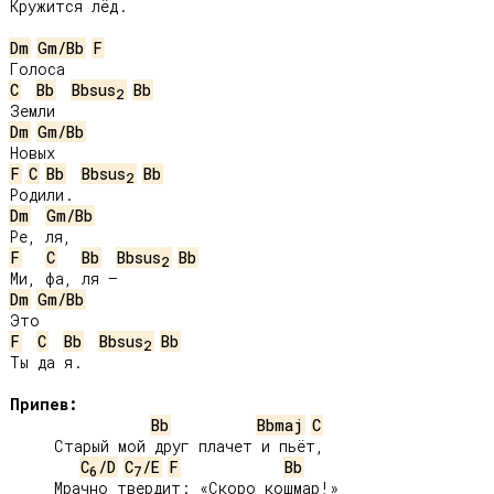
Кружится лёд.

Dm
Gm/Bb
F
C
Bb
Bbsus
Bb
2
Dm
Gm/Bb
F
C
Bb
Bbsus
Bb
2
Dm
Gm/Bb
F
C
Bb
Bbsus
Bb
2
Dm
Gm/Bb
F
C
Bb
Bbsus
Bb
2
Ты да я.

Припев:
Bb
Bbmaj
C
     Старый мой друг плачет и пьёт,

C
/D
C
/E
F
Bb
6
7
     Мрачно твердит: «Скоро кошмар!»
