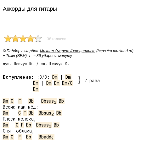
Аккорды для гитары
38 голосов
© Подбор аккордов:
Михаил Очерет // специалист
(https://ru.muzland.ru)
± Темп (BPM): ♩ = 86 ударов в минуту
муз. Шевчук Ю. / сл. Шевчук Ю.
Вступление:
 :3/8: 
Dm
 | 
Dm
}
2 раза
Dm
 | 
Dm
Dm
Dm/C
Dm
Dm
C
F
Bb
Bbsus
Bb
2
Dm
C
F
Bb
Bbsus
Bb
2
Dm
C
F
Bb
Bbsus
Bb
2
Dm
C
F
Bb
Bbadd
9