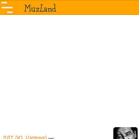
ДДТ (Ю. Шевчук)
—