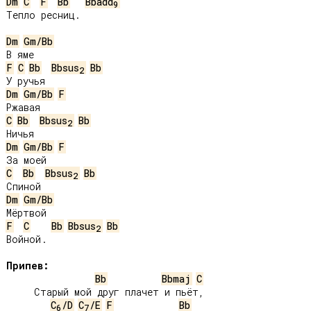
Dm
C
F
Bb
Bbadd
9
Тепло ресниц.

Dm
Gm/Bb
F
C
Bb
Bbsus
Bb
2
Dm
Gm/Bb
F
C
Bb
Bbsus
Bb
2
Dm
Gm/Bb
F
C
Bb
Bbsus
Bb
2
Dm
Gm/Bb
F
C
Bb
Bbsus
Bb
2
Войной.

Припев:
Bb
Bbmaj
C
     Старый мой друг плачет и пьёт,

C
/D
C
/E
F
Bb
6
7