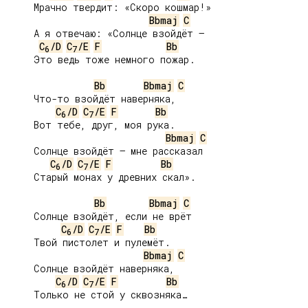
     Мрачно твердит: «Скоро кошмар!»

Bbmaj
C
     А я отвечаю: «Солнце взойдёт –

C
/D
C
/E
F
Bb
6
7
     Это ведь тоже немного пожар.

Bb
Bbmaj
C
     Что-то взойдёт наверняка,

C
/D
C
/E
F
Bb
6
7
     Вот тебе, друг, моя рука.

Bbmaj
C
     Солнце взойдёт – мне рассказал

C
/D
C
/E
F
Bb
6
7
     Старый монах у древних скал».

Bb
Bbmaj
C
     Солнце взойдёт, если не врёт

C
/D
C
/E
F
Bb
6
7
     Твой пистолет и пулемёт.

Bbmaj
C
     Солнце взойдёт наверняка,

C
/D
C
/E
F
Bb
6
7
     Только не стой у сквозняка…
