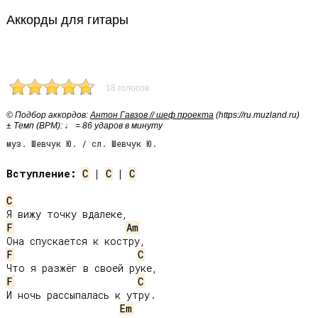
Аккорды для гитары
18 голосов
© Подбор аккордов:
Антон Гавзов // шеф проекта
(https://ru.muzland.ru)
± Темп (BPM): ♩ = 86 ударов в минуту
муз. Шевчук Ю. / сл. Шевчук Ю.
Вступление:
C
 | 
C
 | 
C
C
F
Am
F
C
F
C
И ночь рассыпалась к утру.

Em