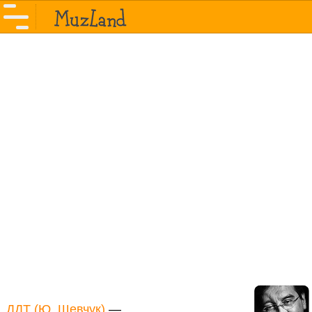
ДДТ (Ю. Шевчук)
—