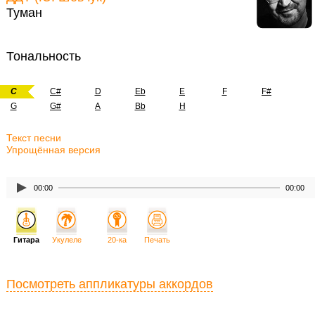
Туман
Тональность
C
C#
D
Eb
E
F
F#
G
G#
A
Bb
H
Текст песни
Упрощённая версия
00:00
00:00
Гитара
Укулеле
20-ка
Печать
Посмотреть аппликатуры аккордов