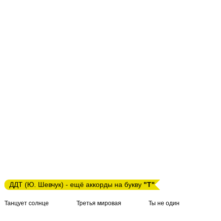
ДДТ (Ю. Шевчук) - ещё аккорды на букву
"Т"
Танцует солнце
Третья мировая
Ты не один