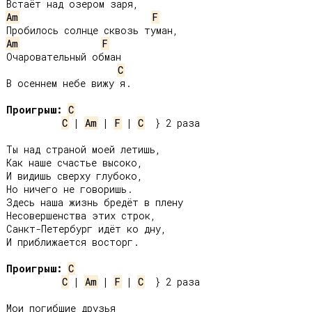
Am
F
Am
F
Очаровательный обман

C
В осеннем небе вижу я.

Проигрыш:
C
C
 | 
Am
 | 
F
 | 
C
  } 2 раза

Ты над страной моей летишь,

Как наше счастье высоко,

И видишь сверху глубоко,

Но ничего не говоришь.

Здесь наша жизнь бредёт в плену

Несовершенства этих строк,

Санкт-Петербург идёт ко дну,

И приближается восторг.

Проигрыш:
C
C
 | 
Am
 | 
F
 | 
C
  } 2 раза

Мои погибшие друзья
