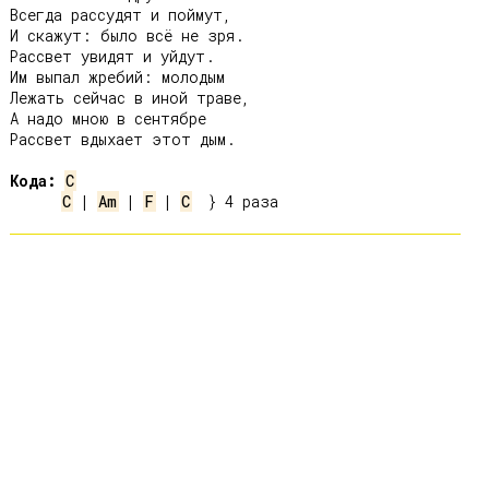
Всегда рассудят и поймут,

И скажут: было всё не зря.

Рассвет увидят и уйдут.

Им выпал жребий: молодым

Лежать сейчас в иной траве,

А надо мною в сентябре

Рассвет вдыхает этот дым.

Кода:
C
C
 | 
Am
 | 
F
 | 
C