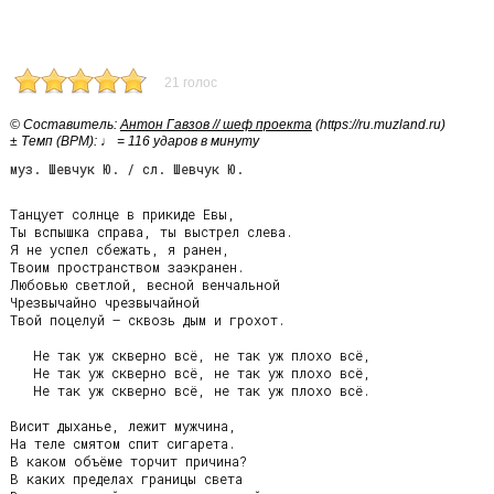
21 голос
© Cоставитель:
Антон Гавзов // шеф проекта
(https://ru.muzland.ru)
± Темп (BPM): ♩ = 116 ударов в минуту
муз. Шевчук Ю. / сл. Шевчук Ю.
Танцует солнце в прикиде Евы,

Ты вспышка справа, ты выстрел слева.

Я не успел сбежать, я ранен,

Твоим пространством заэкранен.

Любовью светлой, весной венчальной

Чрезвычайно чрезвычайной

Твой поцелуй – сквозь дым и грохот.

   Не так уж скверно всё, не так уж плохо всё,

   Не так уж скверно всё, не так уж плохо всё,

   Не так уж скверно всё, не так уж плохо всё.

Висит дыханье, лежит мужчина,

На теле смятом спит сигарета.

В каком объёме торчит причина?

В каких пределах границы света
