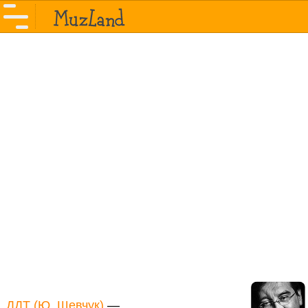
ДДТ (Ю. Шевчук)
—