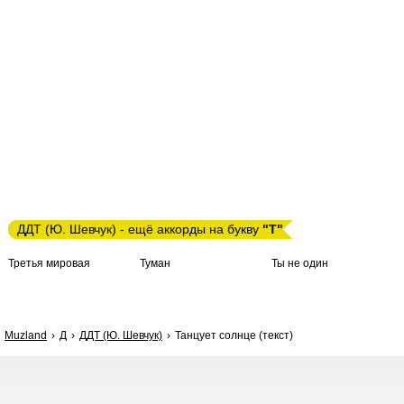
ДДТ (Ю. Шевчук) - ещё аккорды на букву
"Т"
Третья мировая
Туман
Ты не один
Muzland
Д
ДДТ (Ю. Шевчук)
Танцует солнце (текст)