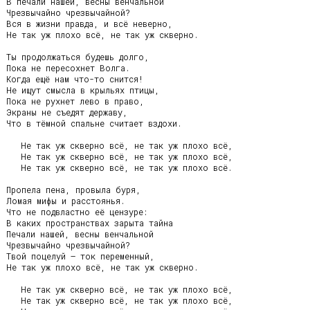
В печали нашей, весны венчальной

Чрезвычайно чрезвычайной?

Вся в жизни правда, и всё неверно,

Не так уж плохо всё, не так уж скверно.

Ты продолжаться будешь долго,

Пока не пересохнет Волга.

Когда ещё нам что-то снится!

Не ищут смысла в крыльях птицы,

Пока не рухнет лево в право,

Экраны не съедят державу,

Что в тёмной спальне считает вздохи.

   Не так уж скверно всё, не так уж плохо всё,

   Не так уж скверно всё, не так уж плохо всё,

   Не так уж скверно всё, не так уж плохо всё.

Пропела пена, провыла буря,

Ломая мифы и расстоянья.

Что не подвластно её цензуре:

В каких пространствах зарыта тайна

Печали нашей, весны венчальной

Чрезвычайно чрезвычайной?

Твой поцелуй – ток переменный,

Не так уж плохо всё, не так уж скверно.

   Не так уж скверно всё, не так уж плохо всё,

   Не так уж скверно всё, не так уж плохо всё,
