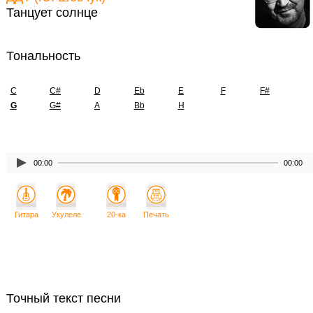
Танцует солнце
Тональность
C
C#
D
Eb
E
F
F#
G
G#
A
Bb
H
00:00
00:00
Гитара
Укулеле
20-ка
Печать
Точный текст песни