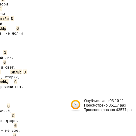
ори.

G
ри.

Gm/Bb
D
й,

dd
G
9
, не молчи.

G
й лик:

G
и свет.

Gm/Bb
D
, старик,

add
G
9
ремени нет.

Опубликовано 03.10.11
Просмотрено 35117 раз
G
Транспонировано 43577 раз
G
о дворе.

G
- не моё,

G