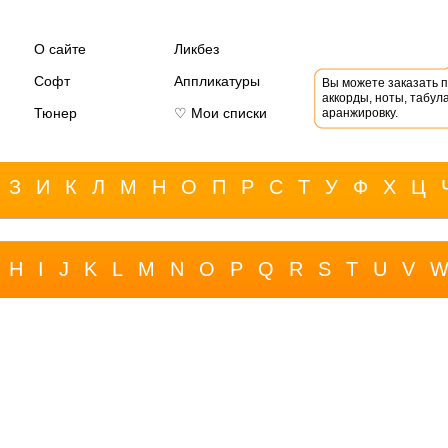
О сайте
Ликбез
Софт
Аппликатуры
Вы можете заказать 
аккорды, ноты, табула
Тюнер
♡ Мои списки
аранжировку.
З
И
К
Л
М
Н
О
П
Р
С
Т
У
Ф
Х
Ц
H
I
J
K
L
M
N
O
P
Q
R
S
T
U
V