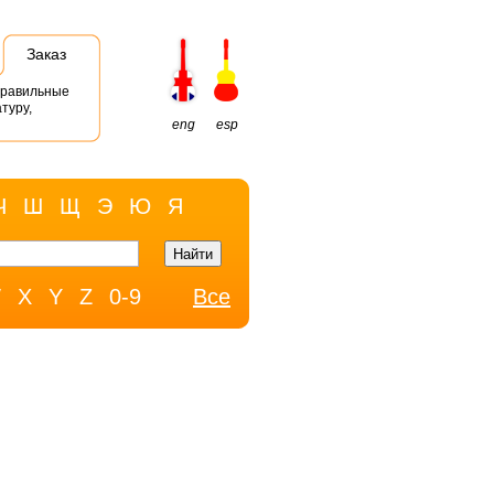
Заказ
правильные
туру,
eng
esp
Ч
Ш
Щ
Э
Ю
Я
W
X
Y
Z
0-9
Все