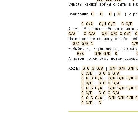
Смыслы каждой войны скрыты в каж
Проигрыш:
G
 | 
G
 | 
C
 | 
G
  } 2 раз
G
G/A
G/H
G/E
C
C/E
G/A
G
G/A
G/H
G/D
C
C/E
G
На мгновение вспыхнуло небо небе
G/A
G/H
C
C/E
- Выбирай, - улыбнулся, вздохнул
G/A
G/H
G/D
C
А потом потемнело, потом рассвел
Кода:
G
G
G
G/A
 | 
G/H
G/H
G/H
C
C/E
 | 
G
G
G
G/A
G
G
G
G/A
 | 
G/H
G/H
G/H
G
C
C/E
 | 
G
G
G
G/A
G
G
G
G/A
 | 
G/H
G/H
G/H
G
C
C/E
 | 
G
G
G
G/A
G
G
G
G/A
 | 
G/H
G/H
G/H
G
C
C/E
 | 
G