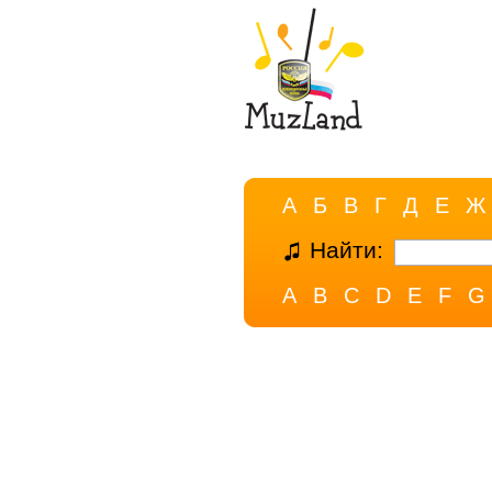
А
Б
В
Г
Д
Е
Ж
Найти:
A
B
C
D
E
F
G