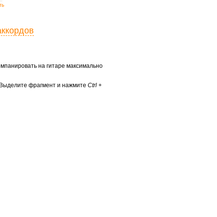
ть
аккордов
ккомпанировать на гитаре максимально
? Выделите фрагмент и нажмите
Ctrl +