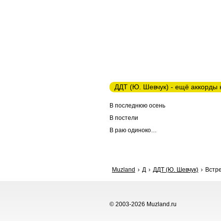
ДДТ (Ю. Шевчук) - ещё аккорды 
В последнюю осень
В постели
В раю одиноко…
Muzland
Д
ДДТ (Ю. Шевчук)
Встре
© 2003-2026 Muzland.ru