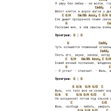
9
Я умру без любви - не молчи, гов
Cadd
9
Шёпот клеток и шорох шагов у две
C
G/H
Gm/Bb
Asus
C
G/H
4
Еле дышит прозрачное пламя свече
G
Ca
Расскажи мне, в чём смыслы войны
Проигрыш:
G
 | 
G
G
Cadd
9
Чуть колышется пламенный огненны
Cadd
9
Плоть его, звуки, запахи, ветер 
C
G/H
Gm/Bb
Asus
C
G/H
4
Божий вечный посланник, младенец
G
C
- Я устал! - отвечает. - Жаль, в
Проигрыш:
G
 | 
G
G
G/A
G/H
G/D
C
G/A
G
G/A
G/H
G/D
C
Не воскреснет потом под ольхой в
C
C/E
Жаль, свобода - любить, умирать 
G/A
G/H
G/D
C