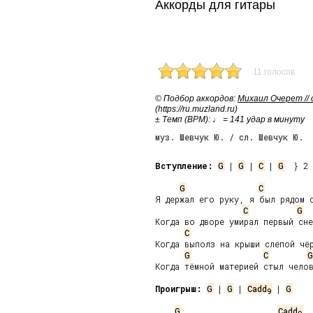
Аккорды для гитары
11 голосов
© Подбор аккордов:
Михаил Очерет //
(https://ru.muzland.ru)
± Темп (BPM): ♩ = 141 удар в минуту
муз. Шевчук Ю. / сл. Шевчук Ю.
Вступление:
G
 | 
G
 | 
C
 | 
G
  } 2 
G
C
Я держал его руку, я был рядом с
C
G
Когда во дворе умирал первый сне
C
Когда выполз на крыши слепой чёр
G
C
G
Когда тёмной материей стыл челов
Проигрыш:
G
 | 
G
 | 
Cadd
 | 
G
9
G
Cadd