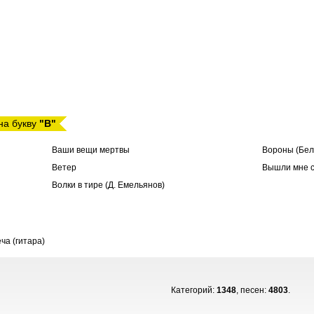
на букву
"В"
Ваши вещи мертвы
Вороны (Бел
Ветер
Вышли мне с
Волки в тире (Д. Емельянов)
ча (гитара)
Категорий:
1348
, песен:
4803
.