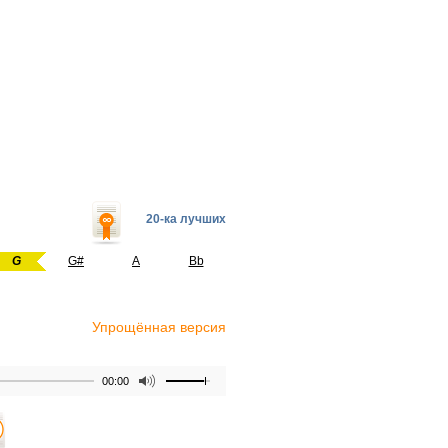
20-ка лучших
G
G#
A
Bb
Упрощённая версия
00:00