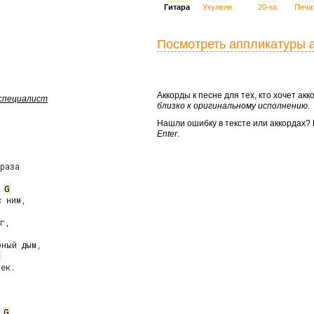
Гитара
Укулеле
20-ка
Печа
Посмотреть аппликатуры 
Аккорды к песне для тех, кто хочет а
 специалист
близко к оригинальному исполнению
.
Нашли ошибку в тексте или аккордах
Enter
.
раза

G
 ним,

г,

ный дым,

ек.

G