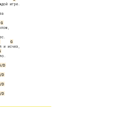
дой игре.

а

G
с.

G
 и исчез,

G
о.

G/D
/D
/D
/D