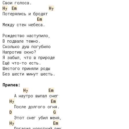
H
Em
H
7
7
Потерялись и бродят

Em
Между стен небеса.

Рождество наступило,

В подвале темно.

Сколько душ погубило

Напротив окно?

Я забыл, что в природе

Ещё что-то есть.

Шестого приняли роды

Без шести минут шесть.

Припев:
H
Em
7
     А наутро выпал снег

H
Em
7
     После долгого огня.

D
G
     Этот снег убил меня,

H
Em
7
     Погасил короткий век.
