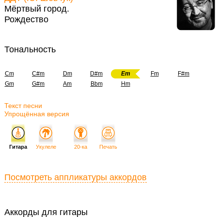
Мёртвый город.
Рождество
Тональность
Cm
C#m
Dm
D#m
Em
Fm
F#m
Gm
G#m
Am
Bbm
Hm
Текст песни
Упрощённая версия
Гитара
Укулеле
20-ка
Печать
Посмотреть аппликатуры аккордов
Аккорды для гитары