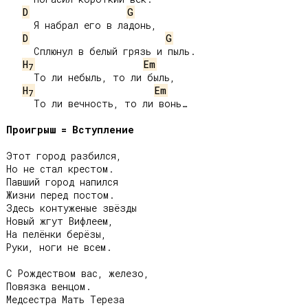
D
G
     Я набрал его в ладонь,

D
G
     Сплюнул в белый грязь и пыль.

H
Em
7
     То ли небыль, то ли быль,

H
Em
7
     То ли вечность, то ли вонь…

Проигрыш = Вступление
Этот город разбился,

Но не стал крестом.

Павший город напился

Жизни перед постом.

Здесь контуженые звёзды

Новый жгут Вифлеем,

На пелёнки берёзы,

Руки, ноги не всем.

С Рождеством вас, железо,

Повязка венцом.

Медсестра Мать Тереза
