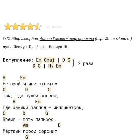
41 голос
© Подбор аккордов:
Антон Гавзов // шеф проекта
(https://ru.muzland.ru)
муз. Шевчук Ю. / сл. Шевчук Ю.
Вступление:
Em
Cmaj
 | 
D
G
}
2 раза
D
G
 | 
H
Em
7
H
Em
C
D
G
Там, где пулей вопрос,

H
Em
C
D
G
Время – пять папирос.

Am
D
Мёртвый город хоронит

G