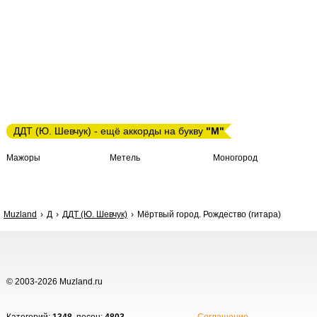
ДДТ (Ю. Шевчук) - ещё аккорды на букву
"М"
Мажоры
Метель
Моногород
Muzland
Д
ДДТ (Ю. Шевчук)
Мёртвый город. Рождество (гитара)
© 2003-2026 Muzland.ru