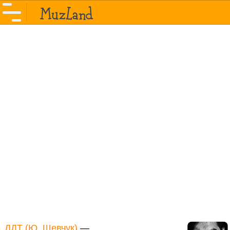
ДДТ (Ю. Шевчук)
—