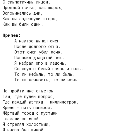
С симпатичным лицом.

Прошлой ночью, как шорох,

Вспоминались дни,

Как вы задёрнули шторы,

Как вы были одни.

Припев:
     А наутро выпал снег

     После долгого огня.

     Этот снег убил меня,

     Погасил двацатый век.

     Я набрал его в ладонь,

     Сплюнул в белый грязь и пыль.

     То ли небыль, то ли быль,

     То ли вечность, то ли вонь…

Не пройти мне ответом

Там, где пулей вопрос,

Где каждый взгляд – миллиметром,

Время - пять папирос.

Мёртвый город с пустыми

Глазами со мной.

Я стрелял холостыми,
