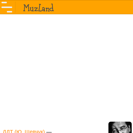
ДДТ (Ю. Шевчук)
—