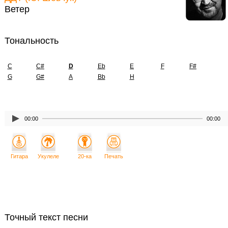
Ветер
Тональность
C
C#
D
Eb
E
F
F#
G
G#
A
Bb
H
00:00
00:00
Гитара
Укулеле
20-ка
Печать
Точный текст песни