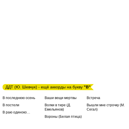
ДДТ (Ю. Шевчук) - ещё аккорды на букву
"В"
В последнюю осень
Ваши вещи мертвы
Встреча
В постели
Волки в тире (Д.
Вышли мне строчку (М.
Емельянов)
Сегал)
В раю одиноко…
Вороны (Белая птица)