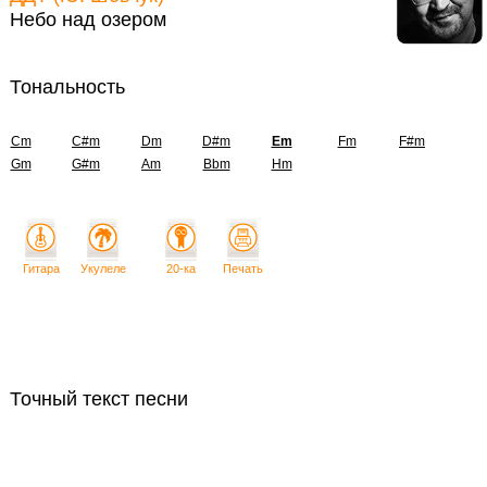
Небо над озером
Тональность
Cm
C#m
Dm
D#m
Em
Fm
F#m
Gm
G#m
Am
Bbm
Hm
Гитара
Укулеле
20-ка
Печать
Точный текст песни