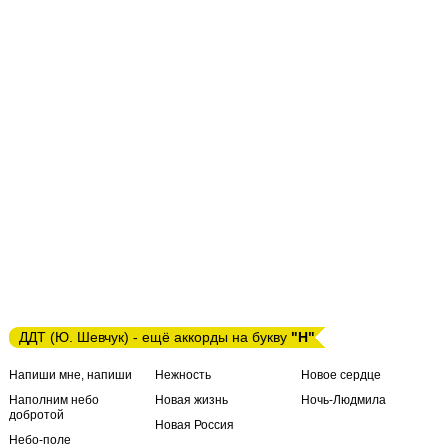
ДДТ (Ю. Шевчук) - ещё аккорды на букву
"Н"
Напиши мне, напиши
Нежность
Новое сердце
Наполним небо
Новая жизнь
Ночь-Людмила
добротой
Новая Россия
Небо-поле