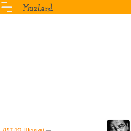
ДДТ (Ю. Шевчук)
—