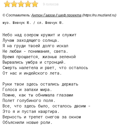
9 голосов
© Cоставитель:
Антон Гавзов // шеф проекта
(https://ru.muzland.ru)
муз. Шевчук Ю. / сл. Шевчук Ю.
Небо над озером кружит и служит

Лучам заходящего солнца.

Я на груди твоей долго искал

Не любви - понимания, света.

Время прощается, жизнью зеленой

Вырвались умбра и стронций.

Смерть налетела и рвет, что осталось

От нас и индейского лета.

Руки твои здесь остались держать

Голоса и запахи мира.

Помню, как ты обнимала глазами

Полет голубиного поля.

Все, что здесь было, осталось двоим -

Это я и пустая квартира.

Верность и трепет снегов за окном

Объяснили новые роли.
