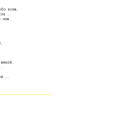
бо всем,

ла...

 нем

,

живой,

.

й...
