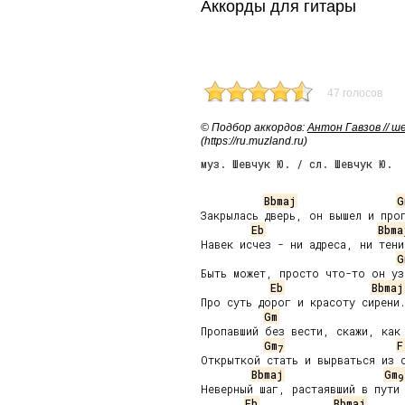
Аккорды для гитары
47 голосов
© Подбор аккордов:
Антон Гавзов // 
(https://ru.muzland.ru)
муз. Шевчук Ю. / сл. Шевчук Ю.
Bbmaj
G
Закрылась дверь, он вышел и проп
Eb
Bbma
Навек исчез - ни адреса, ни тени.
G
Быть может, просто что-то он узн
Eb
Bbmaj
Про суть дорог и красоту сирени.
Gm
Пропавший без вести, скажи, как 
Gm
F
7
Открыткой стать и вырваться из с
Bbmaj
Gm
9
Неверный шаг, растаявший в пути

Eb
Bbmaj