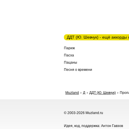
ДДТ (Ю. Шевчук) - ещё аккорды 
Париж
Пасха
Пацаны
Песня о времени
Muzland
Д
ДДТ (Ю. Шевчук)
Пропа
© 2003-2026 Muzland.ru
Идея, код, поддержка: Антон Гавзов