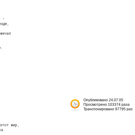
 -

зде,



мечал

.

Опубликовано 24.07.05
Просмотрено 103374 раза
Транспонировано 97795 раз
этот мир,

а.


