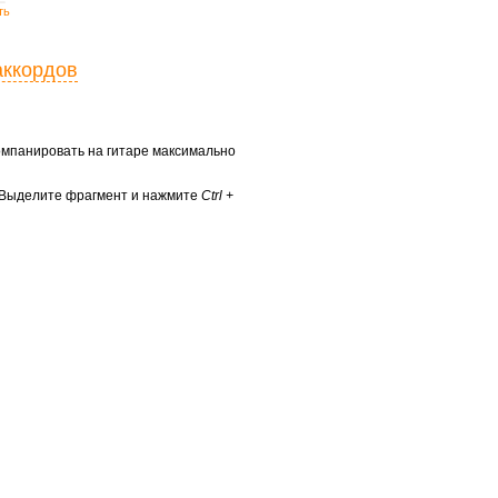
ть
аккордов
ккомпанировать на гитаре максимально
? Выделите фрагмент и нажмите
Ctrl +