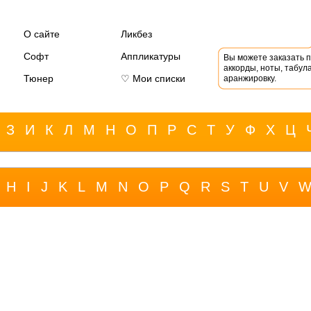
О сайте
Ликбез
Софт
Аппликатуры
Вы можете заказать 
аккорды, ноты, табула
Тюнер
♡ Мои списки
аранжировку.
З
И
К
Л
М
Н
О
П
Р
С
Т
У
Ф
Х
Ц
H
I
J
K
L
M
N
O
P
Q
R
S
T
U
V