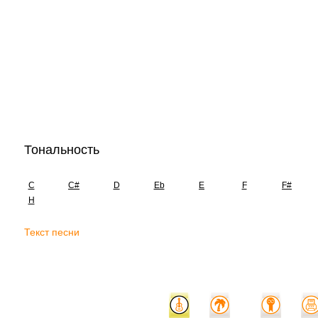
Тональность
C
C#
D
Eb
E
F
F#
H
Текст песни