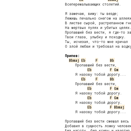
Всеперемалывающих столетий.

Я замечаю, вижу: ты везде;

Лежишь печально снегом на аллеях
В листве сырой, растрепанном гне
На мертвых пулях и убитых целях.
Пропавший без вести, я где-то за
Твои глаза, улыбку и походку.

Ты, исчезая, что-то мне кричал

О злой любви и требовал на водку
Припев:
Bbmaj
Eb
F
Bb
     Пропавший без вести,

Eb
F
Gm
     Я назову тобой дорогу...

Eb
F
Bb
     Пропавший без вести,

Eb
F
Gm
     Я назову тобой дорогу.

Eb
F
Gm
     Я назову тобой дорогу.

Eb
F
Bbmaj
     Я назову тобой дорогу...

Пропавший без вести смешал весь 
Добавил в сущность ложку человек
Без наготы, без ксивы и квартир,