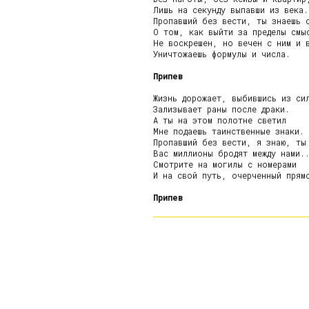
Лишь на секунду выпавши из века.

Пропавший без вести, ты знаешь о
О том, как выйти за пределы смыс
Не воскрешен, но вечен с ним и в
Уничтожаешь формулы и числа.

Припев
Жизнь дорожает, выбившись из сил
Зализывает раны после драки.

А ты на этом полотне светил

Мне подаешь таинственные знаки.

Пропавший без вести, я знаю, ты 
Вас миллионы бродят между нами..
Смотрите на могилы с номерами

И на свой путь, очерченный прямо
Припев