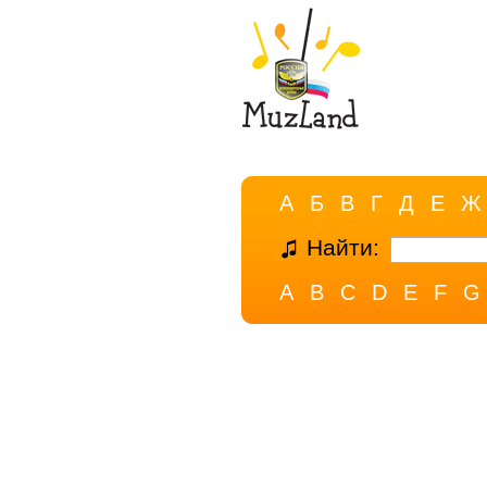
А
Б
В
Г
Д
Е
Ж
Найти:
A
B
C
D
E
F
G