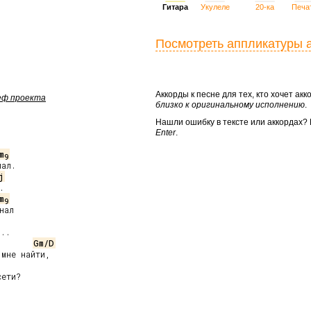
Гитара
Укулеле
20-ка
Печа
Посмотреть аппликатуры 
Аккорды к песне для тех, кто хочет а
шеф проекта
близко к оригинальному исполнению
.
Нашли ошибку в тексте или аккордах
Enter
.
m
9
ал.

j


m
9
ал

..

Gm/D
мне найти,

ети?
