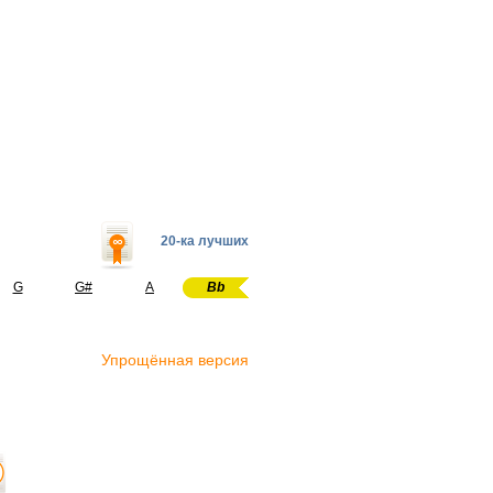
20-ка лучших
G
G#
A
Bb
Упрощённая версия