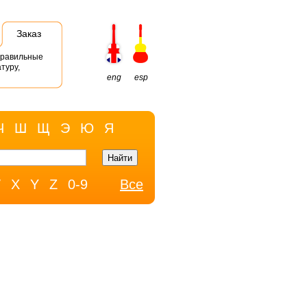
Заказ
правильные
туру,
eng
esp
Ч
Ш
Щ
Э
Ю
Я
W
X
Y
Z
0-9
Все