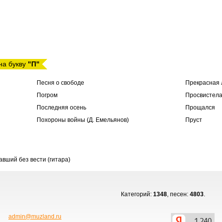
на букву
"П"
Песня о свободе
Прекрасная 
Погром
Просвистел
Последняя осень
Прощался
Похороны войны (Д. Емельянов)
Пруст
вший без вести (гитара)
Категорий:
1348
, песен:
4803
.
admin@muzland.ru