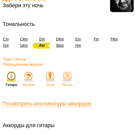
Забери эту ночь
Тональность
Cm
C#m
Dm
D#m
Em
Fm
F#m
Gm
G#m
Am
Bbm
Hm
Текст песни
Упрощённая версия
Гитара
Укулеле
20-ка
Печать
Посмотреть аппликатуры аккордов
Аккорды для гитары