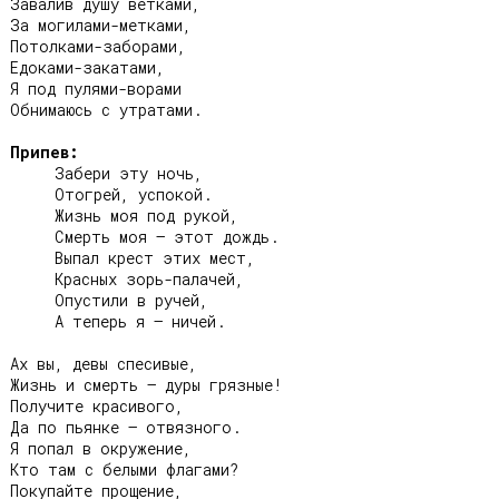
Завалив душу ветками,

За могилами-метками,

Потолками-заборами,

Едоками-закатами,

Я под пулями-ворами

Обнимаюсь с утратами.

Припев:
     Забери эту ночь,

     Отогрей, успокой.

     Жизнь моя под рукой,

     Смерть моя – этот дождь.

     Выпал крест этих мест,

     Красных зорь-палачей,

     Опустили в ручей,

     А теперь я – ничей.

Ах вы, девы спесивые,

Жизнь и смерть – дуры грязные!

Получите красивого,

Да по пьянке – отвязного.

Я попал в окружение,

Кто там с белыми флагами?

Покупайте прощение,
