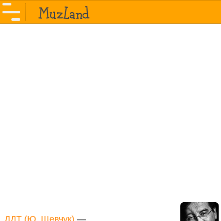
ДДТ (Ю. Шевчук)
—