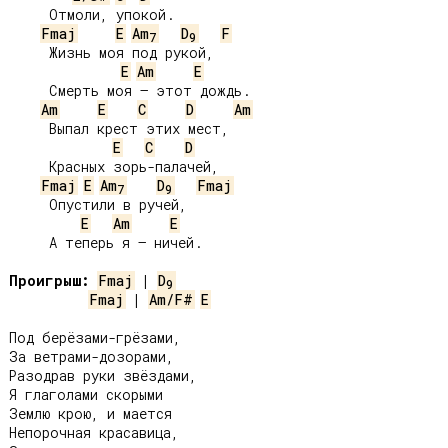
     Отмоли, упокой.

Fmaj
E
Am
D
F
7
9
     Жизнь моя под рукой,

E
Am
E
     Смерть моя – этот дождь.

Am
E
C
D
Am
     Выпал крест этих мест,

E
C
D
     Красных зорь-палачей,

Fmaj
E
Am
D
Fmaj
7
9
     Опустили в ручей,

E
Am
E
     А теперь я – ничей.

Проигрыш:
Fmaj
 | 
D
9
Fmaj
 | 
Am/F#
E
Под берёзами-грёзами,

За ветрами-дозорами,

Разодрав руки звёздами,

Я глаголами скорыми

Землю крою, и мается

Непорочная красавица,
