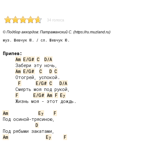
34 голоса
© Подбор аккордов: Патраманский С. (https://ru.muzland.ru)
муз. Шевчук Ю. / сл. Шевчук Ю.
Припев:
Am
E/G#
C
D/A
     Забери эту ночь,

Am
E/G#
C
D
C
     Отогрей, успокой.

F
E/G#
C
D/A
     Смерть моя под рукой,

F
E/G#
Am
F
E
7
     Жизнь моя - этот дождь.

Am
E
F
7
Под осиной-трясиною,

D
Am
E
F
7