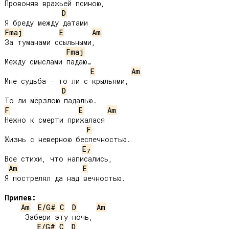
Провоняв вражьей псиною,

D
Fmaj
E
Am
За туманами ссыльными,

Fmaj
Между смыслами падаю…

E
Am
Мне судьба – то ли с крыльями,

D
F
E
Am
Нежно к смерти прижалася

F
Жизнь с неверною беспечностью.

E
7
Все стихи, что написались,

Am
E
Я пострелял да над вечностью.

Припев:
Am
E/G#
C
D
Am
     Забери эту ночь,

E/G#
C
D