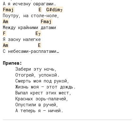
Fmaj
E
G#dim
7
Am
Fmaj
F
E
7
Am
E
С небесами-расплатами…

Припев:
     Забери эту ночь,

     Отогрей, успокой.

     Смерть моя под рукой,

     Жизнь моя – этот дождь.

     Выпал крест этих мест,

     Красных зорь-палачей,

     Опустили в ручей,
