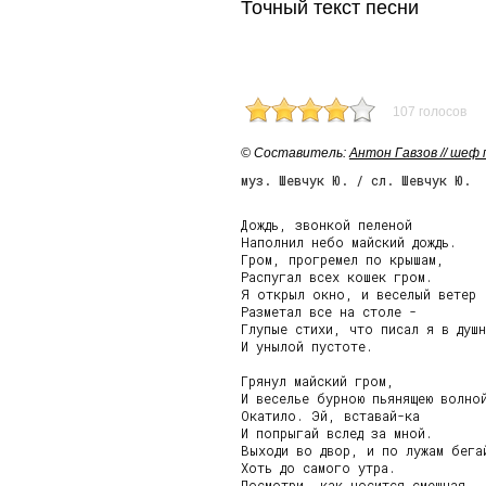
Точный текст песни
107 голосов
© Cоставитель:
Антон Гавзов // шеф
муз. Шевчук Ю. / сл. Шевчук Ю.
Дождь, звонкой пеленой

Наполнил небо майский дождь.

Гром, прогремел по крышам,

Распугал всех кошек гром.

Я открыл окно, и веселый ветер

Разметал все на столе -

Глупые стихи, что писал я в душн
И унылой пустоте.

Грянул майский гром,

И веселье бурною пьянящею волной
Окатило. Эй, вставай-ка

И попрыгай вслед за мной.

Выходи во двор, и по лужам бегай
Хоть до самого утра.

Посмотри, как носится смешная
