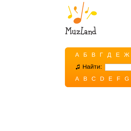
А
Б
В
Г
Д
Е
Ж
Найти:
A
B
C
D
E
F
G