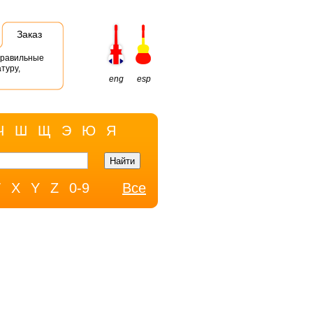
Заказ
правильные
туру,
eng
esp
Ч
Ш
Щ
Э
Ю
Я
W
X
Y
Z
0-9
Все