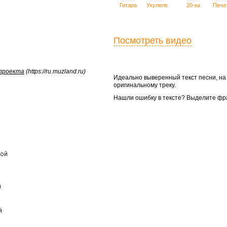
Гитара
Укулеле
20-ка
Печа
Посмотреть видео
 проекта
(https://ru.muzland.ru)
Идеально выверенный текст песни, н
оригинальному треку.
Нашли ошибку в тексте? Выделите фр
ой




