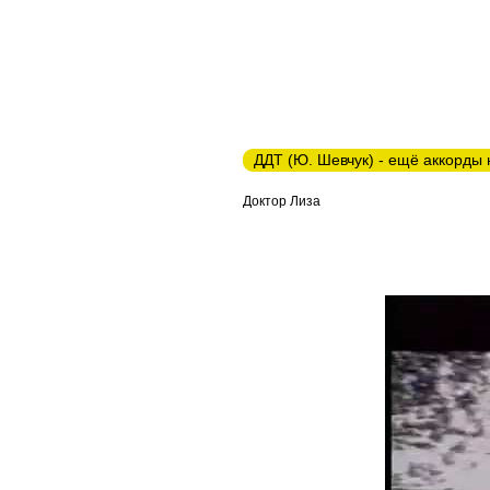
ДДТ (Ю. Шевчук) - ещё аккорды 
Доктор Лиза