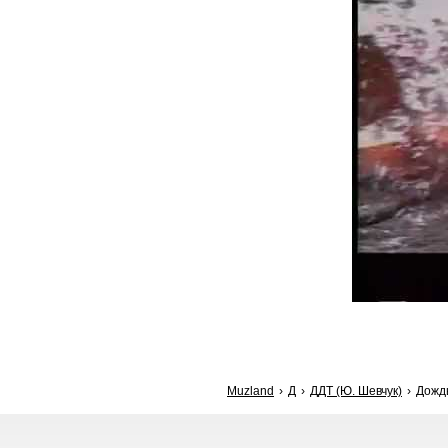
Muzland
Д
ДДТ (Ю. Шевчук)
Дождь