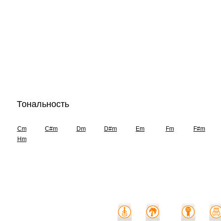
Тональность
Cm
C#m
Dm
D#m
Em
Fm
F#m
Hm