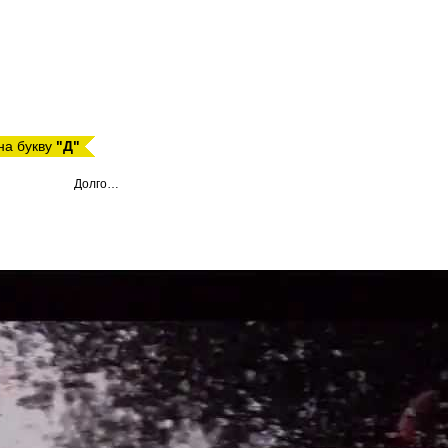
на букву
"Д"
Долго…