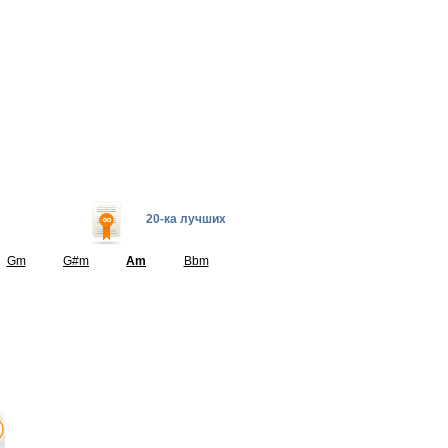
20-ка лучших
Gm
G#m
Am
Bbm