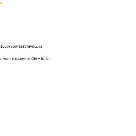
ть
а 100% соответствующий
агмент и нажмите
Ctrl + Enter
.