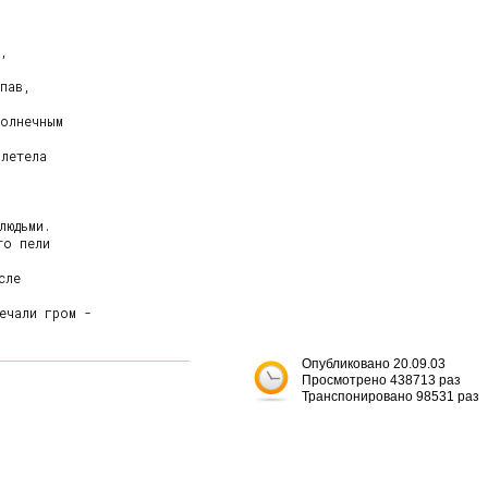
,

пав,

олнечным

летела

юдьми.

о пели

ле

ечали гром -

Опубликовано 20.09.03
Просмотрено 438713 раз
Транспонировано 98531 раз