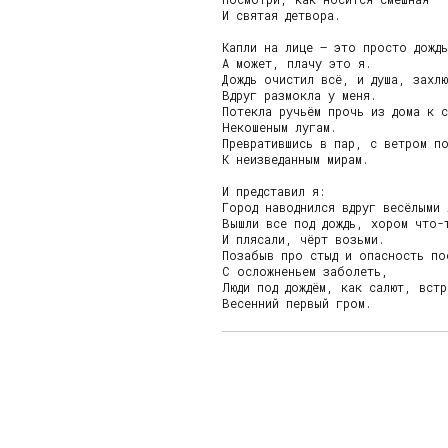
И святая детвора.

Капли на лице – это просто дождь
А может, плачу это я.

Дождь очистил всё, и душа, захлю
Вдруг размокла у меня.

Потекла ручьём прочь из дома к с
Некошеным лугам.

Превратившись в пар, с ветром по
К неизведанным мирам.

И представил я:

Город наводнился вдруг весёлыми л
Вышли все под дождь, хором что-т
И плясали, чёрт возьми.

Позабыв про стыд и опасность пос
С осложненьем заболеть,

Люди под дождём, как салют, встр