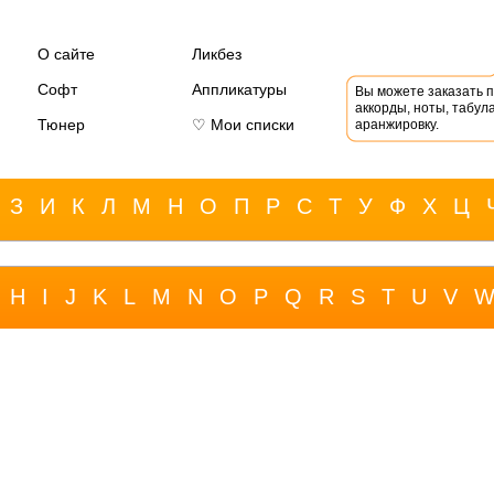
О сайте
Ликбез
Софт
Аппликатуры
Вы можете заказать 
аккорды, ноты, табула
Тюнер
♡ Мои списки
аранжировку.
З
И
К
Л
М
Н
О
П
Р
С
Т
У
Ф
Х
Ц
H
I
J
K
L
M
N
O
P
Q
R
S
T
U
V