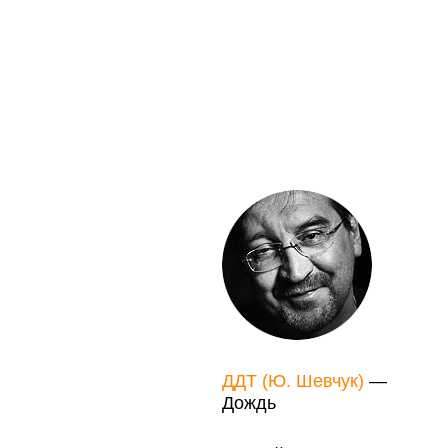
ДДТ (Ю. Шевчук)
—
Дождь