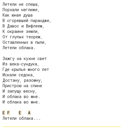
Летели не спеша,

Порхали неглиже,

Как юная душа

В сгоревшей парандже,

В Давос и Вифлеем,

К окраине земли,

От глупых теорем,

Оставленных в пыли,

Летели облака.

Зажгу на кухне свет

Из века-сундука,

Где крылья много лет

Искали седока,

Достану, разомну,

Пристрою на спине

И запущу весну,

И облака во мне.

И облака во мне.

E
F
E
A