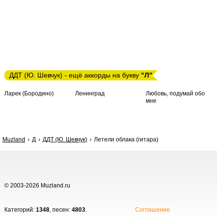
ДДТ (Ю. Шевчук) - ещё аккорды на букву
"Л"
Ларек (Бородино)
Ленинград
Любовь, подумай обо
мне
Muzland
Д
ДДТ (Ю. Шевчук)
Летели облака (гитара)
© 2003-2026 Muzland.ru
Категорий:
1348
, песен:
4803
.
Соглашение