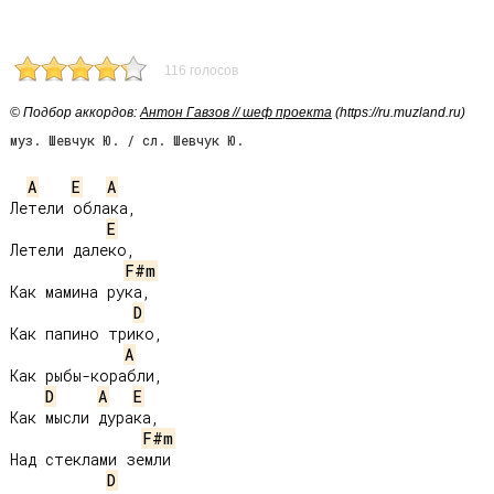
116 голосов
© Подбор аккордов:
Антон Гавзов // шеф проекта
(https://ru.muzland.ru)
муз. Шевчук Ю. / сл. Шевчук Ю.
A
E
A
Летели облака,

E
Летели далеко,

F#m
Как мамина рука,

D
Как папино трико,

A
Как рыбы-корабли,

D
A
E
Как мысли дурака,

F#m
Над стеклами земли

D