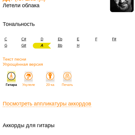
Летели облака
Тональность
C
C#
D
Eb
E
F
F#
G
G#
A
Bb
H
Текст песни
Упрощённая версия
Гитара
Укулеле
20-ка
Печать
Посмотреть аппликатуры аккордов
Аккорды для гитары