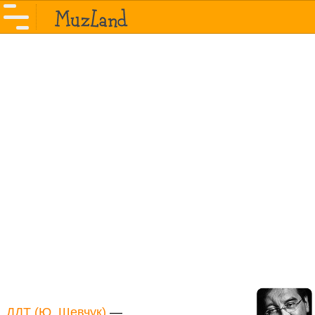
ДДТ (Ю. Шевчук)
—