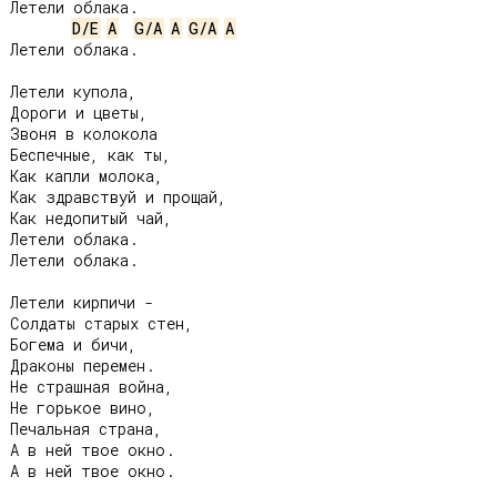
Летели облака.

D/E
A
G/A
A
G/A
A
Летели облака.

Летели купола,

Дороги и цветы,

Звоня в колокола

Беспечные, как ты,

Как капли молока,

Как здравствуй и прощай,

Как недопитый чай,

Летели облака.

Летели облака.

Летели кирпичи -

Солдаты старых стен,

Богема и бичи,

Драконы перемен.

Не страшная война,

Не горькое вино,

Печальная страна,

А в ней твое окно.

А в ней твое окно.
