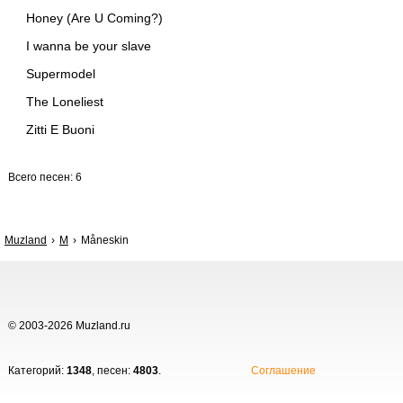
Honey (Are U Coming?)
I wanna be your slave
Supermodel
The Loneliest
Zitti E Buoni
Всего песен: 6
Muzland
M
Måneskin
© 2003-2026 Muzland.ru
Категорий:
1348
, песен:
4803
.
Соглашение