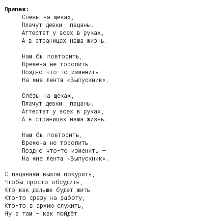
Припев:
     Слёзы на щеках,

     Плачут девки, пацаны.

     Аттестат у всех в руках,

     А в страницах наша жизнь.

     Нам бы повторить,

     Времена не торопить.

     Поздно что-то изменить –

     На мне лента «Выпускник».

     Слёзы на щеках,

     Плачут девки, пацаны.

     Аттестат у всех в руках,

     А в страницах наша жизнь.

     Нам бы повторить,

     Времена не торопить.

     Поздно что-то изменить –

     На мне лента «Выпускник».

С пацанами вышли покурить,

Чтобы просто обсудить,

Кто как дальше будет жить.

Кто-то сразу на работу,

Кто-то в армию служить,

Ну а там – как пойдёт.
