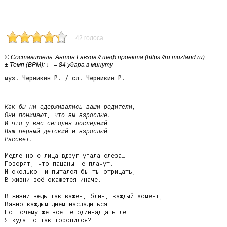
42 голоса
© Cоставитель:
Антон Гавзов // шеф проекта
(https://ru.muzland.ru)
± Темп (BPM): ♩ = 84 удара в минуту
муз. Черникин Р. / сл. Черникин Р.
Как бы ни сдерживались ваши родители,

Они понимают, что вы взрослые.

И что у вас сегодня последний

Ваш первый детский и взрослый

Рассвет.
Медленно с лица вдруг упала слеза…

Говорят, что пацаны не плачут.

И сколько ни пытался бы ты отрицать,

В жизни всё окажется иначе.

В жизни ведь так важен, блин, каждый момент,

Важно каждым днём насладиться.

Но почему же все те одиннадцать лет

Я куда-то так торопился?!
