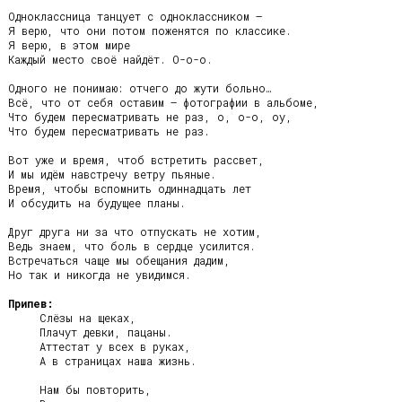
Одноклассница танцует с одноклассником –

Я верю, что они потом поженятся по классике.

Я верю, в этом мире

Каждый место своё найдёт. О-о-о.

Одного не понимаю: отчего до жути больно…

Всё, что от себя оставим – фотографии в альбоме,

Что будем пересматривать не раз, о, о-о, оу,

Что будем пересматривать не раз.

Вот уже и время, чтоб встретить рассвет,

И мы идём навстречу ветру пьяные.

Время, чтобы вспомнить одиннадцать лет

И обсудить на будущее планы.

Друг друга ни за что отпускать не хотим,

Ведь знаем, что боль в сердце усилится.

Встречаться чаще мы обещания дадим,

Но так и никогда не увидимся.

Припев:
     Слёзы на щеках,

     Плачут девки, пацаны.

     Аттестат у всех в руках,

     А в страницах наша жизнь.

     Нам бы повторить,
