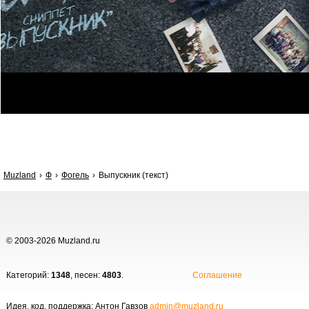
Muzland
Ф
Фогель
Выпускник (текст)
© 2003-2026 Muzland.ru
Категорий:
1348
, песен:
4803
.
Соглашение
Идея, код, поддержка: Антон Гавзов
admin@muzland.ru