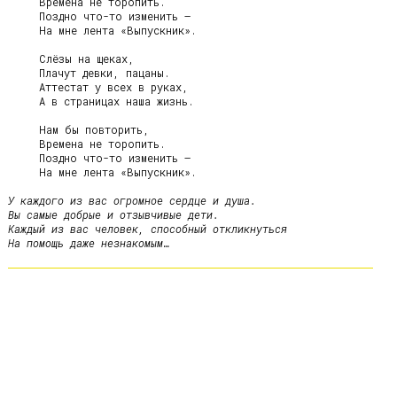
     Времена не торопить.

     Поздно что-то изменить –

     На мне лента «Выпускник».

     Слёзы на щеках,

     Плачут девки, пацаны.

     Аттестат у всех в руках,

     А в страницах наша жизнь.

     Нам бы повторить,

     Времена не торопить.

     Поздно что-то изменить –

У каждого из вас огромное сердце и душа.

Вы самые добрые и отзывчивые дети.

Каждый из вас человек, способный откликнуться

На помощь даже незнакомым…