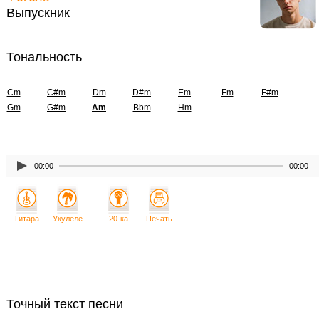
Выпускник
Тональность
Cm
C#m
Dm
D#m
Em
Fm
F#m
Gm
G#m
Am
Bbm
Hm
00:00
00:00
Гитара
Укулеле
20-ка
Печать
Точный текст песни