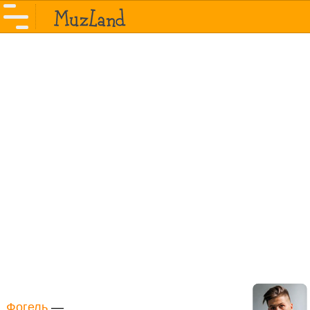
Фогель
—