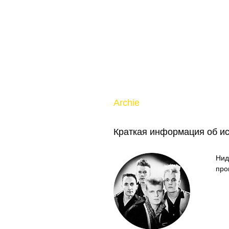
Archie
Краткая информация об и
Нид
про