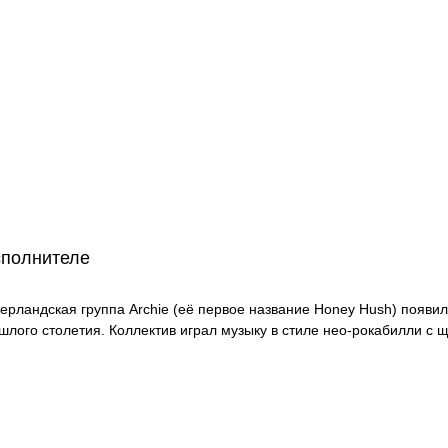
сполнителе
ерландская группа Archie (её первое название Honey Hush) появилас
шлого столетия. Коллектив играл музыку в стиле нео-рокабилли с 