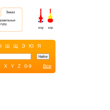
Заказ
правильные
туру,
eng
esp
Ч
Ш
Щ
Э
Ю
Я
W
X
Y
Z
0-9
Все