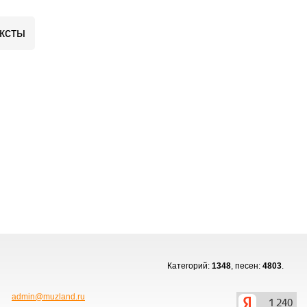
ксты
Категорий:
1348
, песен:
4803
.
admin@muzland.ru