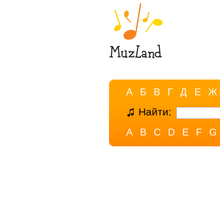
А
Б
В
Г
Д
Е
Ж
Найти:
A
B
C
D
E
F
G