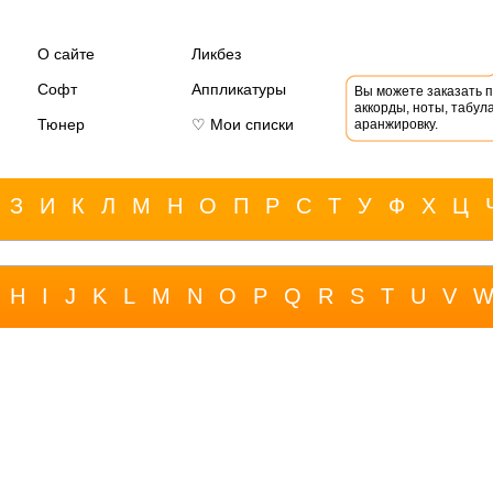
О сайте
Ликбез
Софт
Аппликатуры
Вы можете заказать 
аккорды, ноты, табула
Тюнер
♡ Мои списки
аранжировку.
З
И
К
Л
М
Н
О
П
Р
С
Т
У
Ф
Х
Ц
H
I
J
K
L
M
N
O
P
Q
R
S
T
U
V