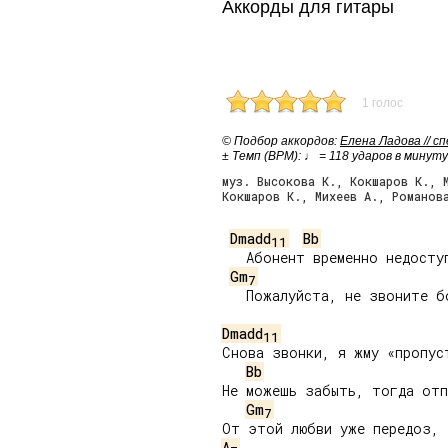
Аккорды для гитары
1 голос
© Подбор аккордов:
Елена Ладова // с
± Темп (BPM): ♩ = 118 ударов в минуту
муз. Высокова К., Кокшаров К., 
Кокшаров К., Михеев А., Романов
Dmadd
Bb
11
   Абонент временно недоступ
Gm
7
   Пожалуйста, не звоните бо
Dmadd
11
Снова звонки, я жму «пропуст
Bb
Не можешь забыть, тогда отп
Gm
7
A