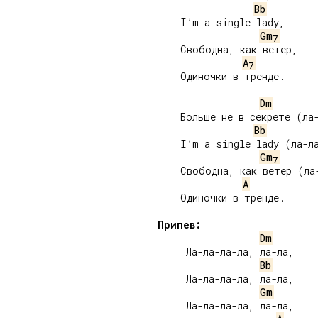
Bb
    I’m a single lady,

Gm
7
    Свободна, как ветер,

A
7
    Одиночки в тренде.

Dm
    Больше не в секрете (ла-
Bb
    I’m a single lady (ла-ла
Gm
7
    Свободна, как ветер (ла-
A
    Одиночки в тренде.

Припев:
Dm
     Ла-ла-ла-ла, ла-ла,

Bb
     Ла-ла-ла-ла, ла-ла,

Gm
     Ла-ла-ла-ла, ла-ла,
