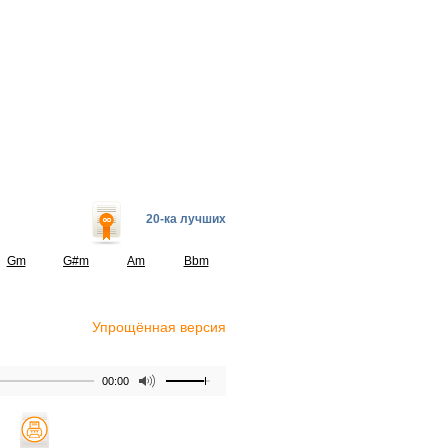
20-ка лучших
Gm
G#m
Am
Bbm
Упрощённая версия
00:00