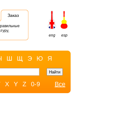
Заказ
правильные
туру,
eng
esp
Ч
Ш
Щ
Э
Ю
Я
W
X
Y
Z
0-9
Все