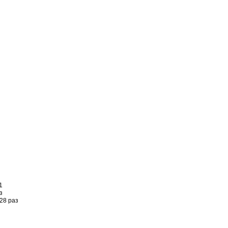
1
з
28 раз