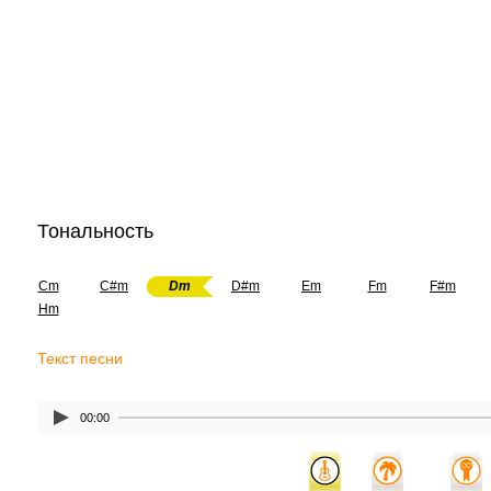
Тональность
Cm
C#m
Dm
D#m
Em
Fm
F#m
Hm
Текст песни
00:00