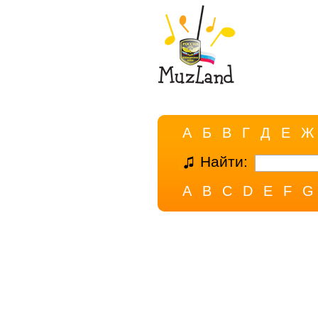
А
Б
В
Г
Д
Е
Ж
Найти:
A
B
C
D
E
F
G