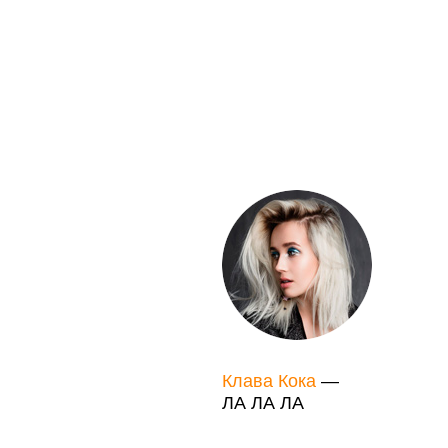
Клава Кока
—
ЛА ЛА ЛА