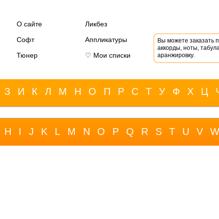
О сайте
Ликбез
Софт
Аппликатуры
Вы можете заказать 
аккорды, ноты, табула
Тюнер
♡ Мои списки
аранжировку.
З
И
К
Л
М
Н
О
П
Р
С
Т
У
Ф
Х
Ц
H
I
J
K
L
M
N
O
P
Q
R
S
T
U
V