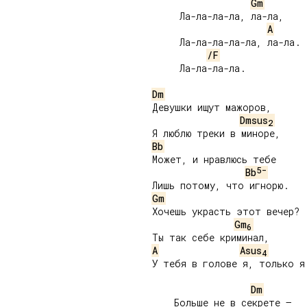
Gm
     Ла-ла-ла-ла, ла-ла,

A
     Ла-ла-ла-ла-ла, ла-ла.

/F
     Ла-ла-ла-ла.

Dm
Девушки ищут мажоров,

Dmsus
2
Bb
Может, и нравлюсь тебе

5-
Bb
Gm
Хочешь украсть этот вечер?

Gm
6
A
Asus
4
У тебя в голове я, только я.
Dm
    Больше не в секрете –
