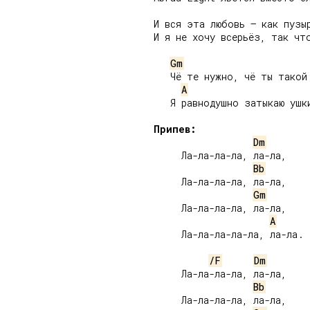
И вся эта любовь – как пузыр
И я не хочу всерьёз, так что
Gm
   Чё те нужно, чё ты такой 
A
   Я равнодушно затыкаю ушки
Припев:
Dm
     Ла-ла-ла-ла, ла-ла,

Bb
     Ла-ла-ла-ла, ла-ла,

Gm
     Ла-ла-ла-ла, ла-ла,

A
     Ла-ла-ла-ла-ла, ла-ла.

/F
Dm
     Ла-ла-ла-ла, ла-ла,

Bb
     Ла-ла-ла-ла, ла-ла,
