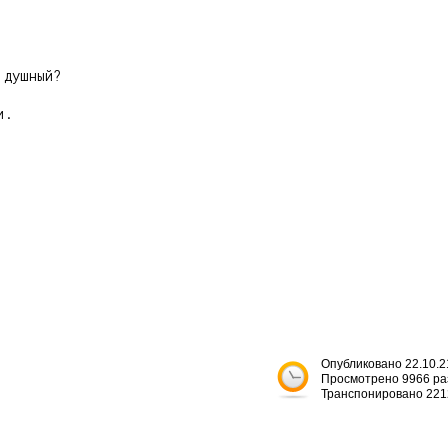
душный?

.

Опубликовано 22.10.2
Просмотрено 9966 ра
Транспонировано 221