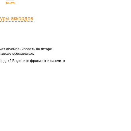
Печать
туры аккордов
очет аккомпанировать на гитаре
альному исполнению
.
кордах? Выделите фрагмент и нажмите