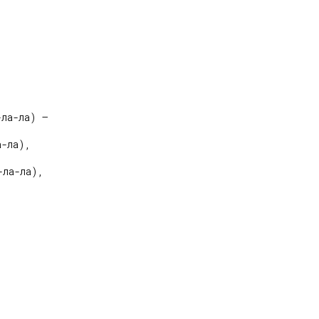
ла-ла) –

-ла),

ла-ла),
