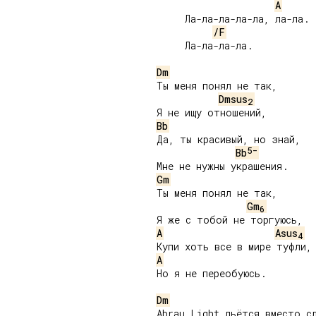
A
     Ла-ла-ла-ла-ла, ла-ла.

/F
     Ла-ла-ла-ла.

Dm
Ты меня понял не так,

Dmsus
2
Bb
Да, ты красивый, но знай,

5-
Bb
Gm
Ты меня понял не так,

Gm
6
A
Asus
4
A
Но я не переобуюсь.

Dm
Abrau Light льётся вместо сл