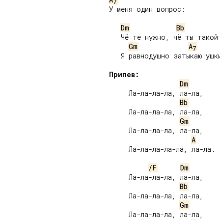
7
У меня один вопрос:

Dm
Bb
   Чё те нужно, чё ты такой 
Gm
A
7
   Я равнодушно затыкаю ушки
Припев:
Dm
     Ла-ла-ла-ла, ла-ла,

Bb
     Ла-ла-ла-ла, ла-ла,

Gm
     Ла-ла-ла-ла, ла-ла,

A
     Ла-ла-ла-ла-ла, ла-ла.

/F
Dm
     Ла-ла-ла-ла, ла-ла,

Bb
     Ла-ла-ла-ла, ла-ла,

Gm
     Ла-ла-ла-ла, ла-ла,
