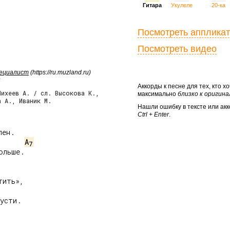
Гитара
Укулеле
20-ка
Посмотреть апплика
Посмотреть видео
пециалист
(https://ru.muzland.ru)
Аккорды к песне для тех, кто х
Михеев А. / сл. Высокова К.,
максимально
близко к оригин
а А., Иваник М.
Нашли ошибку в тексте или ак
Ctrl + Enter
.
ен.

A
7
льше.

ить»,

усти.
