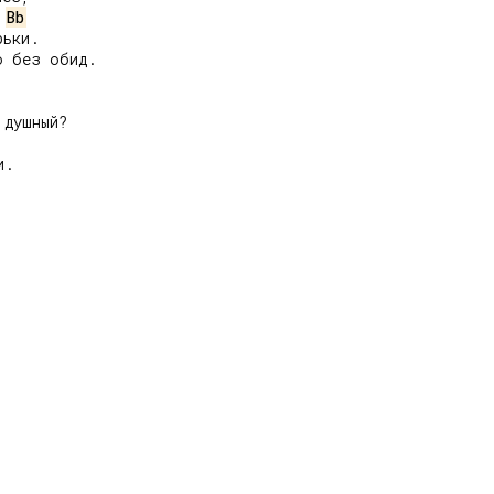
Bb
ьки.

 без обид.

душный?

.
