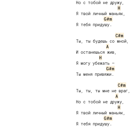
     Но с тобой не дружу,

H
     Я твой личный маньяк,

G#m
     Я тебя придушу.

C#m
     Ты, ты будешь со мной,

A
     И останешься жив,

H
     Я могу убежать –

G#m
     Ты меня привяжи.

C#m
     Ты, ты, ты мне не враг,
A
     Но с тобой не дружу,

H
     Я твой личный маньяк,

G#m
     Я тебя придушу.
