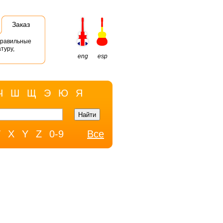
Заказ
правильные
туру,
eng
esp
Ч
Ш
Щ
Э
Ю
Я
W
X
Y
Z
0-9
Все