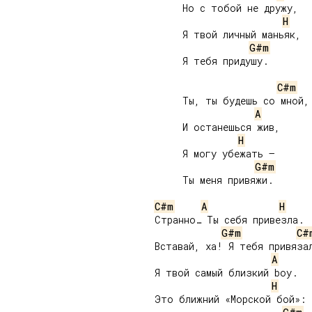
     Но с тобой не дружу,

H
     Я твой личный маньяк,

G#m
     Я тебя придушу.

C#m
     Ты, ты будешь со мной,

A
     И останешься жив,

H
     Я могу убежать –

G#m
     Ты меня привяжи.

C#m
A
H
Странно… Ты себя привезла.

G#m
C#
Вставай, ха! Я тебя привязал
A
Я твой самый близкий boy.

H
Это ближний «Морской бой»:
