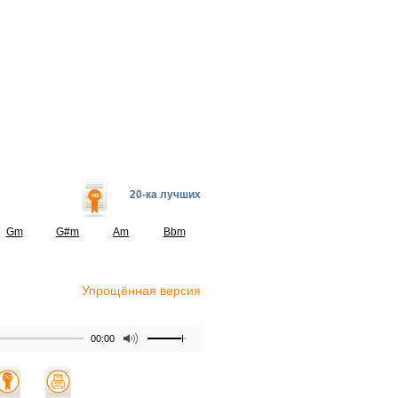
20-ка лучших
Gm
G#m
Am
Bbm
Упрощённая версия
00:00