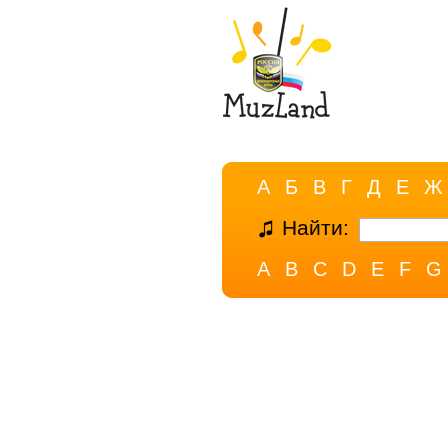
А
Б
В
Г
Д
Е
Ж
Найти:
A
B
C
D
E
F
G