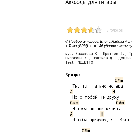
Аккорды для гитары
8 голосов
© Подбор аккордов:
Елена Ладова // с
± Темп (BPM): ♩ = 146 ударов в минут
муз. Высокова К., Прытков Д., Т
Высокова К., Прытков Д., Доценк
feat. NILETTO
Бридж:
C#m
   Ты, ты, ты мне не враг,

A
H
   Но с тобой не дружу,

G#m
C#m
   Я твой личный маньяк,

A
H
   Я тебя придушу, я тебя пр
C#m