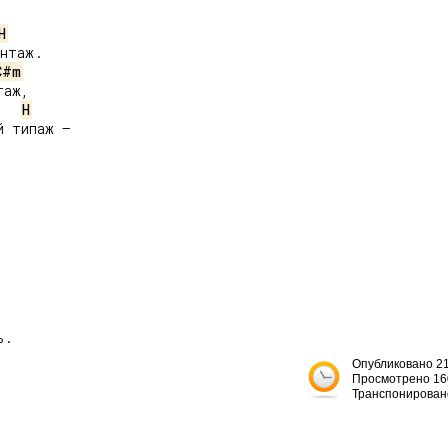
H
нтаж.

C#m
аж,

H
 типаж –

. 

Опубликовано 21
Просмотрено 16
Транспонирован

