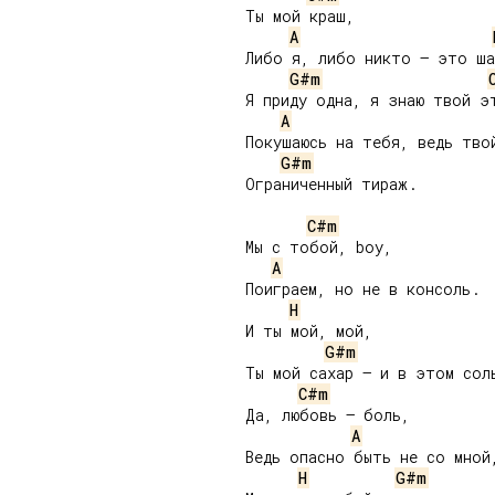
Ты мой краш,

A
Либо я, либо никто – это ша
G#m
Я приду одна, я знаю твой эт
A
Покушаюсь на тебя, ведь твой
G#m
Ограниченный тираж.

C#m
Мы с тобой, boy,

A
Поиграем, но не в консоль.

H
И ты мой, мой,

G#m
Ты мой сахар – и в этом соль
C#m
Да, любовь – боль,

A
Ведь опасно быть не со мной,
H
G#m