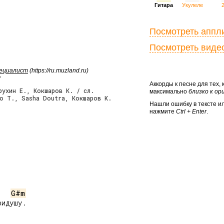
Гитара
Укулеле
Посмотреть аппл
Посмотреть виде
пециалист
(https://ru.muzland.ru)
у
Аккорды к песне для тех,
рухин Е., Кокшаров К. / сл.
максимально
близко к о
о Т., Sasha Doutra, Кокшаров К.
Нашли ошибку в тексте и
нажмите
Ctrl + Enter
.
G#m
идушу.
