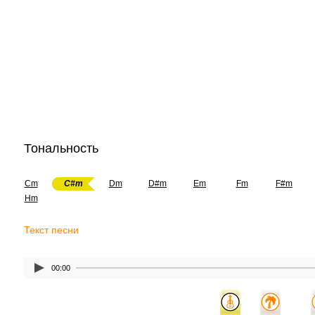
Тональность
Cm
C#m
Dm
D#m
Em
Fm
F#m
Hm
Текст песни
00:00