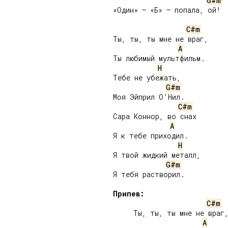
G#m
«Один» – «Б» – попала, ой!

C#m
Ты, ты, ты мне не враг,

A
Ты любимый мультфильм.

H
Тебе не убежать,

G#m
Моя Эйприл О'Нил.

C#m
Сара Коннор, во снах

A
Я к тебе приходил.

H
Я твой жидкий металл,

G#m
Я тебя растворил.

Припев:
C#m
     Ты, ты, ты мне не враг,
A