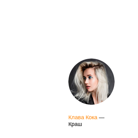
Клава Кока
—
Краш