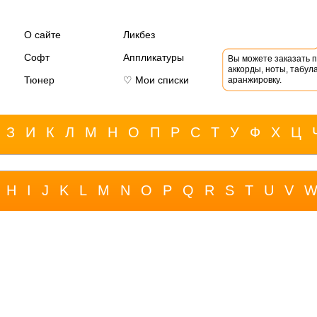
О сайте
Ликбез
Софт
Аппликатуры
Вы можете заказать 
аккорды, ноты, табула
Тюнер
♡ Мои списки
аранжировку.
З
И
К
Л
М
Н
О
П
Р
С
Т
У
Ф
Х
Ц
H
I
J
K
L
M
N
O
P
Q
R
S
T
U
V