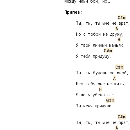
Между нами бой, но…

Припев:
C#m
     Ты, ты, ты мне не враг,
A
     Но с тобой не дружу,

H
     Я твой личный маньяк,

G#m
     Я тебя придушу.

C#m
     Ты, ты будешь со мной,

A
     Без тебя мне не жить,

H
     Я могу убежать –

G#m
     Ты меня привяжи.

C#m
     Ты, ты, ты мне не враг,
A