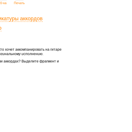
20-ка
Печать
икатуры аккордов
о
 кто хочет аккомпанировать на гитаре
ригинальному исполнению
.
ли аккордах? Выделите фрагмент и