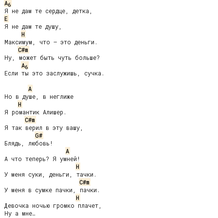
A
6
E
Я не дам те душу,

H
Максимум, что – это деньги.

C#m
Ну, может быть чуть больше?

A
6
Если ты это заслужишь, сучка.

A
Но в душе, в неглиже

H
Я романтик Алишер.

C#m
Я так верил в эту вашу,

G#
Блядь, любовь!

A
А что теперь? Я умней!

H
У меня суки, деньги, тачки.

C#m
У меня в сумке пачки, пачки.

H
Девочка ночью громко плачет,

Ну а мне…
