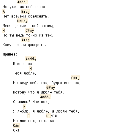
Aadd
9
A
Emaj
Нет времени объяснять,

Hsus
4
H
C#m
7
Но ты ведь точно из тех,

Amaj
Кому нельзя доверять.

Припев:
Aadd
9
     И мне пох,

H
     Тебя люблю,

C#m
7
     Но веду себя так, будто мне пох,

G#m
7
     Потому что я люблю тебя.

Aadd
9
     Слышишь? Мне пох,

H
     Я люблю, я люблю, я люблю тебя,

E
H
/D#

6
     Но мне пох, пох. Ах!

C#m
     Ох!
