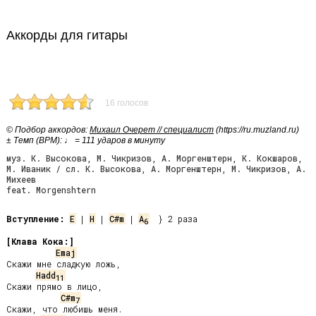
Аккорды для гитары
16 голосов
© Подбор аккордов:
Михаил Очерет // специалист
(https://ru.muzland.ru)
± Темп (BPM): ♩ = 111 ударов в минуту
муз. К. Высокова, М. Чикризов, А. Моргенштерн, К. Кокшаров,
М. Иваник / сл. К. Высокова, А. Моргенштерн, М. Чикризов, А.
Михеев
feat. Morgenshtern
Вступление:
E
 | 
H
 | 
C#m
 | 
A
  } 2 раза

6
[Клава Кока:]
Emaj
Скажи мне сладкую ложь,

Hadd
11
Скажи прямо в лицо,

C#m
7
Скажи, что любишь меня.
