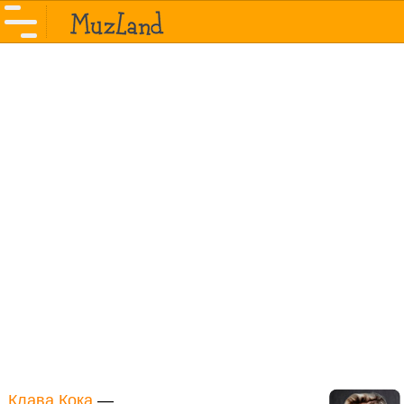
Клава Кока
—