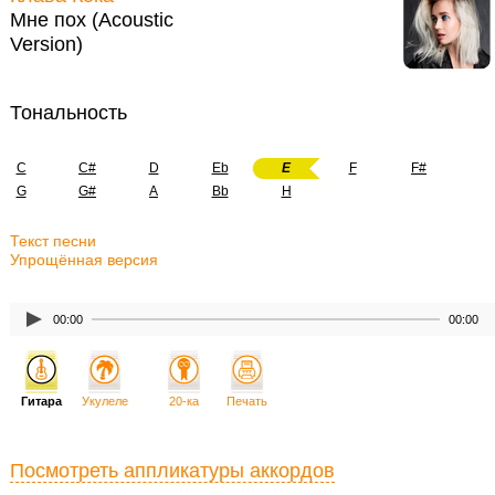
Мне пох (Acoustic
Version)
Тональность
C
C#
D
Eb
E
F
F#
G
G#
A
Bb
H
Текст песни
Упрощённая версия
00:00
00:00
Гитара
Укулеле
20-ка
Печать
Посмотреть аппликатуры аккордов