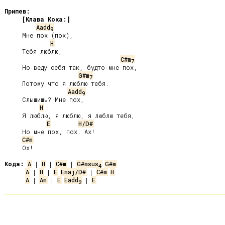
Припев:
[Клава Кока:]
Aadd
9
     Мне пох (пох),

H
     Тебя люблю,

C#m
7
     Но веду себя так, будто мне пох,

G#m
7
     Потому что я люблю тебя.

Aadd
9
     Слышишь? Мне пох,

H
     Я люблю, я люблю, я люблю тебя,

E
H/D#
     Но мне пох, пох. Ах!

C#m
     Ох!

Кода:
A
 | 
H
 | 
C#m
 | 
G#msus
G#m
4
A
 | 
H
 | 
E
Emaj/D#
 | 
C#m
H
A
 | 
Am
 | 
E
Eadd
 | 
E
9