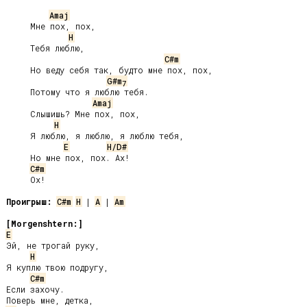
Amaj
     Мне пох, пох,

H
     Тебя люблю,

C#m
     Но веду себя так, будто мне пох, пох,

G#m
7
     Потому что я люблю тебя.

Amaj
     Слышишь? Мне пох, пох,

H
     Я люблю, я люблю, я люблю тебя,

E
H/D#
     Но мне пох, пох. Ах!

C#m
     Ох!

Проигрыш:
C#m
H
 | 
A
 | 
Am
[Morgenshtern:]
E
Эй, не трогай руку,

H
Я куплю твою подругу,

C#m
Если захочу.
