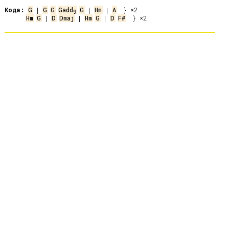
Кода:
G
 | 
G
G
Gadd
G
 | 
Hm
 | 
A
9
Hm
G
 | 
D
Dmaj
 | 
Hm
G
 | 
D
F#