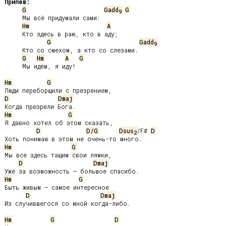
Припев:
G
Gadd
G
9
     Мы всё придумали сами:

Hm
A
     Кто здесь в раю, кто в аду;

G
Gadd
9
     Кто со смехом, а кто со слезами.

G
Hm
A
G
     Мы идём, я иду!

Hm
G
D
Dmaj
Hm
G
Я давно хотел об этом сказать,

D
D/G
Dsus
/F# 
D
2
Hm
G
Мы все здесь тащим свои лямки,

D
Dmaj
Hm
G
Быть живым – самое интересное

D
Dmaj
Из случившегося со мной когда-либо.

Hm
G
D