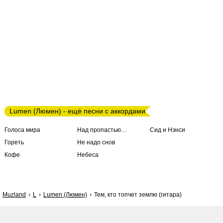
Lumen (Люмен) - ещё песни с аккордами
Голоса мира
Над пропастью…
Сид и Нэнси
Гореть
Не надо снов
Кофе
Небеса
Muzland
L
Lumen (Люмен)
Тем, кто топчет землю (гитара)