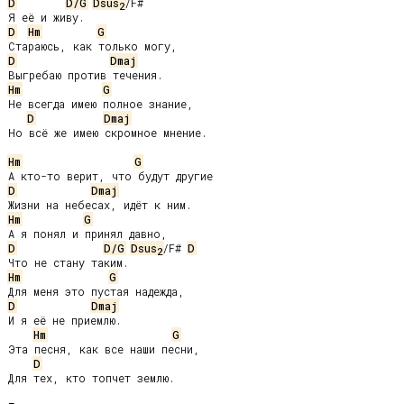
D
D/G
Dsus
/F#

2
D
Hm
G
D
Dmaj
Hm
G
Не всегда имею полное знание,

D
Dmaj
Но всё же имею скромное мнение.

Hm
G
D
Dmaj
Hm
G
D
D/G
Dsus
/F# 
D
2
Hm
G
D
Dmaj
И я её не приемлю.

Hm
G
Эта песня, как все наши песни,

D
Для тех, кто топчет землю.
