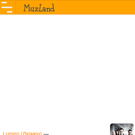
Lumen (Люмен)
—