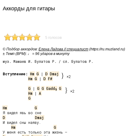
Аккорды для гитары
5 голосов
© Подбор аккордов:
Елена Ладова // специалист
(https://ru.muzland.ru)
± Темп (BPM): ♩ = 96 ударов в минуту
муз. Мамаев И. Булатов Р. / сл. Булатов Р.
Вступление:
Hm
G
 | 
D
Dmaj
}
×2
Hm
G
 | 
D
F#
G
 | 
G
G
Gadd
G
}
9
×2
Hm
 | 
A
G
Hm
G
D
Dmaj
И видел сны наяву.

Hm
G