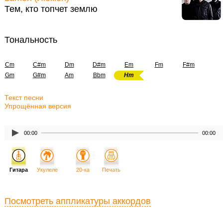
Тем, кто топчет землю
Тональность
Cm
C#m
Dm
D#m
Em
Fm
F#m
Gm
G#m
Am
Bbm
Hm
Текст песни
Упрощённая версия
00:00
00:00
Гитара
Укулеле
20-ка
Печать
Посмотреть аппликатуры аккордов