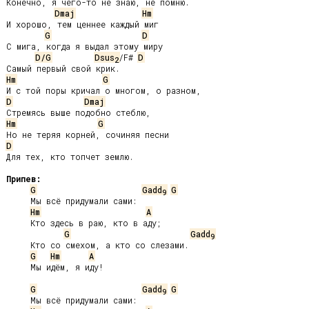
Конечно, я чего-то не знаю, не помню.

Dmaj
Hm
И хорошо, тем ценнее каждый миг

G
D
С мига, когда я выдал этому миру

D/G
Dsus
/F# 
D
2
Hm
G
D
Dmaj
Hm
G
D
Для тех, кто топчет землю.

Припев:
G
Gadd
G
9
     Мы всё придумали сами:

Hm
A
     Кто здесь в раю, кто в аду;

G
Gadd
9
     Кто со смехом, а кто со слезами.

G
Hm
A
     Мы идём, я иду!

G
Gadd
G
9
     Мы всё придумали сами:
