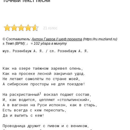
Точный текст песни
21 голос
© Cоставитель:
Антон Гавзов // шеф проекта
(https://ru.muzland.ru)
± Темп (BPM): ♩ = 102 удара в минуту
муз. Розенбаум А. Я. / сл. Розенбаум А. Я.
Как на озере таёжном заревел олень,

Как на просеке лесной закричал удод.

Не летают самолёты по стране моей,

А сибирские просторы не для поездов!

1
На расхристанный
 вокзал подают состав,

И, как водится, цепляют «столыпинский»,

А в вагонах на Руси испокон, как в старь,

Есть всегда с кем переспать,

Да и выпить с кем!

Проводница дружит с пивом и с веником,
