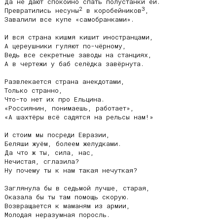
Да не дают спокойно спать полустанки ей.

2
3
Превратились несуны
 в коробейников
,

Завалили все купе «самобранками».

И вся страна кишмя кишит иностранцами,

А цереушники гуляют по-чёрному,

Ведь все секретные заводы на станциях,

А в чертежи у баб селёдка завёрнута.

Развлекается страна анекдотами,

Только странно,

Что-то нет их про Ельцина.

«Россиянин, понимаешь, работает»,

«А шахтёры всё садятся на рельсы нам!»

И стоим мы посреди Евразии,

Беляши жуём, болеем желудками.

Да что ж ты, сила, нас,

Нечистая, сглазила?

Ну почему ты к нам такая нечуткая?

Заглянула бы в седьмой лучше, старая,

Оказала бы ты там помощь скорую.

Возвращается к маманям из армии,

Молодая неразумная поросль.
