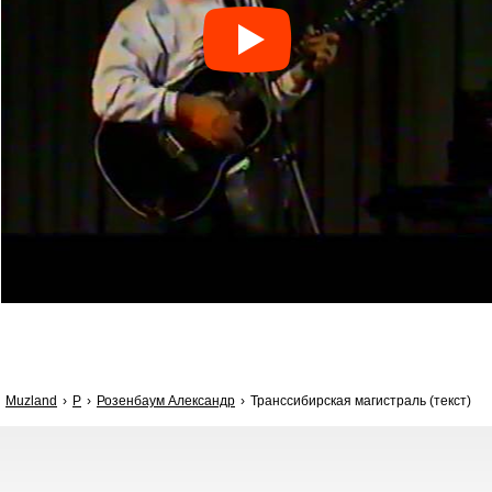
Muzland
Р
Розенбаум Александр
Транссибирская магистраль (текст)