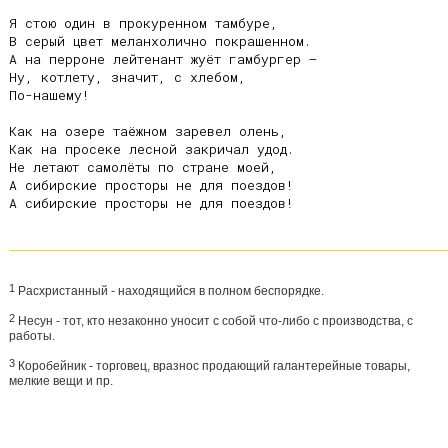
Я стою один в прокуренном тамбуре,

В серый цвет меланхолично покрашенном.

А на перроне лейтенант жуёт гамбургер –

Ну, котлету, значит, с хлебом,

По-нашему!

Как на озере таёжном заревел олень,

Как на просеке лесной закричал удод.

Не летают самолёты по стране моей,

А сибирские просторы не для поездов!

А сибирские просторы не для поездов!

1
Расхристанный - находящийся в полном беспорядке.
2
Несун - тот, кто незаконно уносит с собой что-либо с производства, с
работы.
3
Коробейник - торговец, вразнос продающий галантерейные товары,
мелкие вещи и пр.