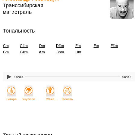
Транссибирская
магистраль
Тональность
Cm
C#m
Dm
D#m
Em
Fm
F#m
Gm
G#m
Am
Bbm
Hm
00:00
00:00
Гитара
Укулеле
20-ка
Печать