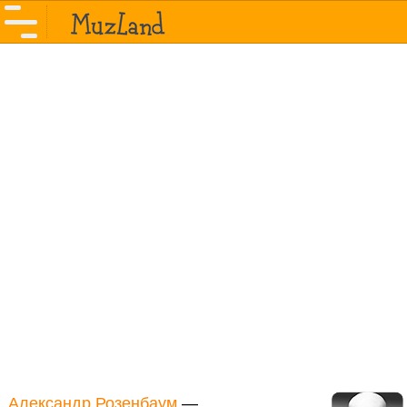
Александр Розенбаум
—