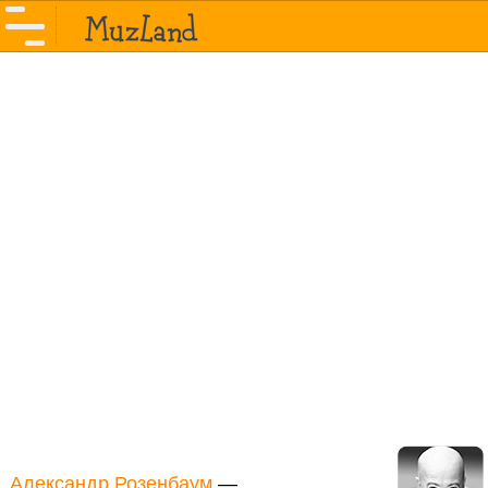
Александр Розенбаум
—