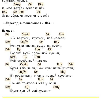
Грустной осенью

G#m
C#
F#
7
6
Bb
D#
G#m
C#
7
Лишь обрывки песенки старой:

--Переход в тональность Bbm--
Припев:
5-
F#
Cm
C#
Bb
7
7
     «Ты вертись, крутись, моё колесо,

5-
D#m
Cm
C#
Bb
7
7
     Не нужны мне ни вода, ни песок,

D#m
F
Bbm
F#
7
     Напоит людей росой мой кувшин,

D#m
F
Bbm
7
     Мой серебряный кувшин.

5-
F#
Cm
C#
Bb
D#m
7
7
     Будет лёгким он, как крик птичьих стай,

5-
Cm
C#
Bb
7
7
     И прозрачным, словно горный хрусталь.

D#m
F
Bbm
F#
7
     Тоньше тонкого листа у осин

D#m
F
Bbm
7
6