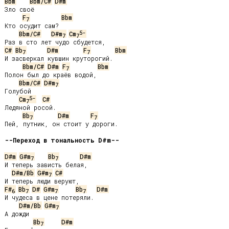
Bbm
Bbm/C#
D#m
Зло своё

F
Bbm
7
Кто осудит сам?

5-
Bbm/C#
D#m
Cm
7
7
C#
Bb
D#m
F
Bbm
7
7
И засверкал кувшин круторогий.

Bbm/C#
D#m
F
Bbm
7
Полон был до краёв водой,

Bbm/C#
D#m
7
Голубой

5-
Cm
C#
7
Ледяной росой.

Bb
D#m
F
7
7
Пей, путник, он стоит у дороги.

--Переход в тональность D#m--
D#m
G#m
Bb
D#m
7
7
И теперь зависть белая,

D#m/Bb
G#m
C#
7
F#
Bb
D#
G#m
Bb
D#m
6
7
7
7
И чудеса в цене потеряли.

D#m/Bb
G#m
7
А дожди

Bb
D#m
7