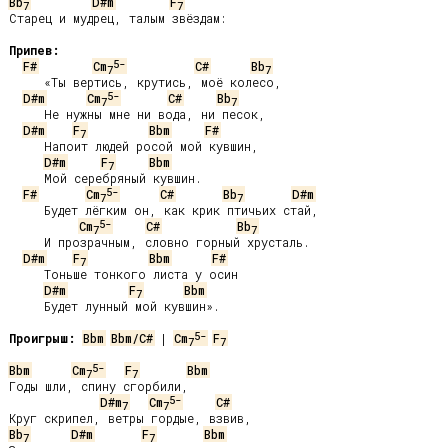
Bb
D#m
F
7
7
Старец и мудрец, талым звёздам:

Припев:
5-
F#
Cm
C#
Bb
7
7
     «Ты вертись, крутись, моё колесо,

5-
D#m
Cm
C#
Bb
7
7
     Не нужны мне ни вода, ни песок,

D#m
F
Bbm
F#
7
     Напоит людей росой мой кувшин,

D#m
F
Bbm
7
     Мой серебряный кувшин.

5-
F#
Cm
C#
Bb
D#m
7
7
     Будет лёгким он, как крик птичьих стай,

5-
Cm
C#
Bb
7
7
     И прозрачным, словно горный хрусталь.

D#m
F
Bbm
F#
7
     Тоньше тонкого листа у осин

D#m
F
Bbm
7
     Будет лунный мой кувшин».

5-
Проигрыш:
Bbm
Bbm/C#
 | 
Cm
F
7
7
5-
Bbm
Cm
F
Bbm
7
7
Годы шли, спину сгорбили,

5-
D#m
Cm
C#
7
7
Bb
D#m
F
Bbm
7
7