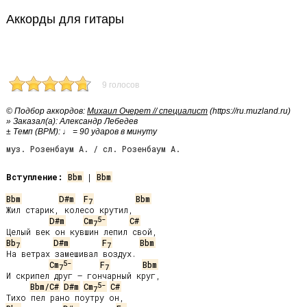
Аккорды для гитары
9 голосов
© Подбор аккордов:
Михаил Очерет // специалист
(https://ru.muzland.ru)
» Заказал(а): Александр Лебедев
± Темп (BPM): ♩ = 90 ударов в минуту
муз. Розенбаум А. / сл. Розенбаум А.
Вступление:
Bbm
 | 
Bbm
Bbm
D#m
F
Bbm
7
Жил старик, колесо крутил,

5-
D#m
Cm
C#
7
Bb
D#m
F
Bbm
7
7
На ветрах замешивал воздух.

5-
Cm
F
Bbm
7
7
И скрипел друг – гончарный круг,

5-
Bbm/C#
D#m
Cm
C#
7