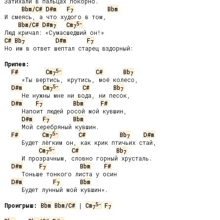
Затихали в пальцах покорно.

Bbm/C#
D#m
F
Bbm
7
И смеясь, а что худого в том,

5-
Bbm/C#
D#m
Cm
7
7
C#
Bb
D#m
F
7
7
Но им в ответ шептал старец вздорный:

Припев:
5-
F#
Cm
C#
Bb
7
7
     «Ты вертись, крутись, моё колесо,

5-
D#m
Cm
C#
Bb
7
7
     Не нужны мне ни вода, ни песок,

D#m
F
Bbm
F#
7
     Напоит людей росой мой кувшин,

D#m
F
Bbm
7
     Мой серебряный кувшин.

5-
F#
Cm
C#
Bb
D#m
7
7
     Будет лёгким он, как крик птичьих стай,

5-
Cm
C#
Bb
7
7
     И прозрачным, словно горный хрусталь.

D#m
F
Bbm
F#
7
     Тоньше тонкого листа у осин

D#m
F
Bbm
7
     Будет лунный мой кувшин».

5-
Проигрыш:
Bbm
Bbm/C#
 | 
Cm
F
7
7