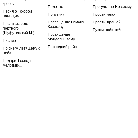
кровей
Полотно
Прогулка по Невскому
Песня о «скорой
Попутчик
Прости меня
помощи»
Посвящение Роману
Прости-прощай
Песня старого
Казакову
портного
Пухом небо тебе
(Шуфутинский М.)
Посвящение
Мандельштаму
Письмо
Последний рейс
По снегу, летящему с
неба
Подари, Господь,
мелодию...