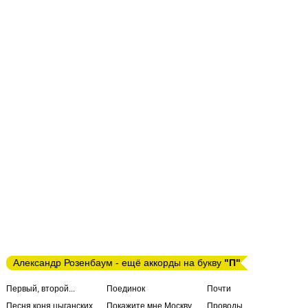
Александр Розенбаум - ещё аккорды на букву
"П"
Первый, второй...
Поединок
Почти
Песня коня цыганских
Покажите мне Москву
Проводы