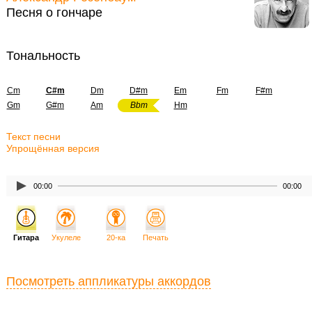
Песня о гончаре
Тональность
Cm
C#m
Dm
D#m
Em
Fm
F#m
Gm
G#m
Am
Bbm
Hm
Текст песни
Упрощённая версия
00:00
00:00
Гитара
Укулеле
20-ка
Печать
Посмотреть аппликатуры аккордов