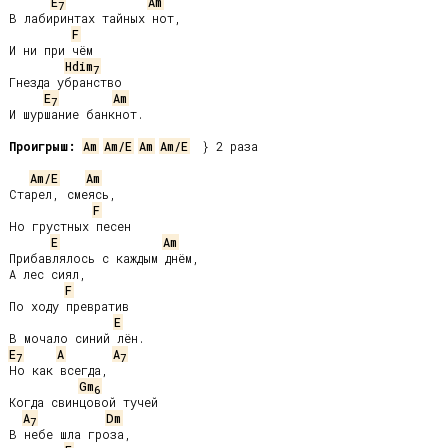
E
Am
7
В лабиринтах тайных нот,

F
И ни при чём

Hdim
7
Гнезда убранство

E
Am
7
И шуршание банкнот.

Проигрыш:
Am
Am/E
Am
Am/E
  } 2 раза

Am/E
Am
Старел, смеясь,

F
Но грустных песен

E
Am
Прибавлялось с каждым днём,

А лес сиял,

F
По ходу превратив

E
E
A
A
7
7
Но как всегда,

Gm
6
Когда свинцовой тучей

A
Dm
7
В небе шла гроза,
