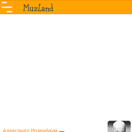
Александр Розенбаум
—