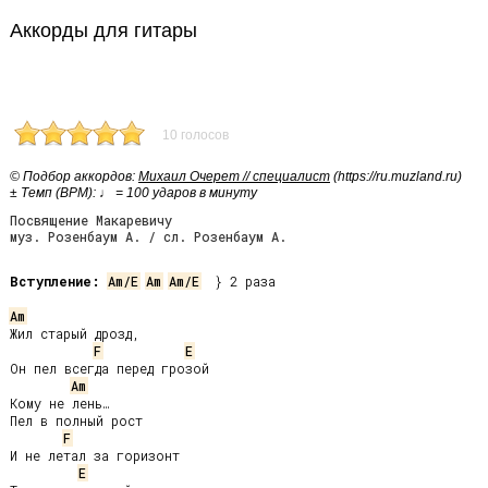
Аккорды для гитары
10 голосов
© Подбор аккордов:
Михаил Очерет // специалист
(https://ru.muzland.ru)
± Темп (BPM): ♩ = 100 ударов в минуту
Посвящение Макаревичу
муз. Розенбаум А. / сл. Розенбаум А.
Вступление:
Am/E
Am
Am/E
  } 2 раза

Am
Жил старый дрозд,

F
E
Он пел всегда перед грозой

Am
Кому не лень…

Пел в полный рост

F
И не летал за горизонт

E