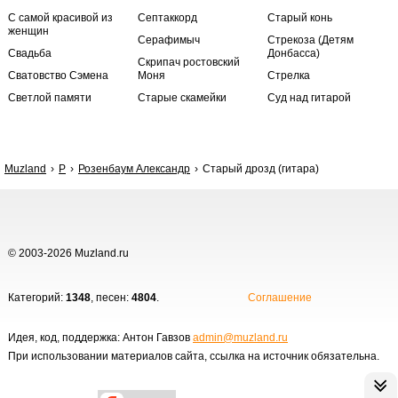
С самой красивой из
Септаккорд
Старый конь
женщин
Серафимыч
Стрекоза (Детям
Свадьба
Донбасса)
Скрипач ростовский
Сватовство Сэмена
Моня
Стрелка
Светлой памяти
Старые скамейки
Суд над гитарой
Muzland
Р
Розенбаум Александр
Старый дрозд (гитара)
© 2003-2026 Muzland.ru
Категорий:
1348
, песен:
4804
.
Соглашение
Идея, код, поддержка: Антон Гавзов
admin@muzland.ru
При использовании материалов сайта, ссылка на источник обязательна.