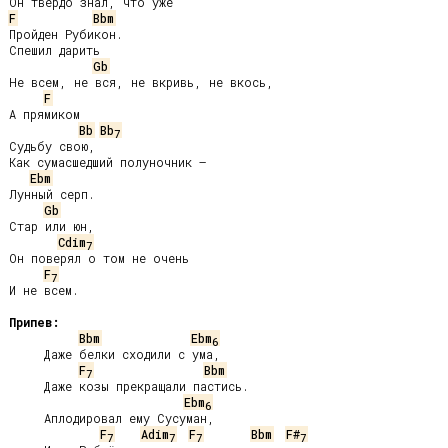
F
Bbm
Пройден Рубикон.

Спешил дарить

Gb
Не всем, не вся, не вкривь, не вкось,

F
А прямиком

Bb
Bb
7
Судьбу свою,

Как сумасшедший полуночник –

Ebm
Лунный серп.

Gb
Стар или юн,

Cdim
7
Он поверял о том не очень

F
7
И не всем.

Припев:
Bbm
Ebm
6
     Даже белки сходили с ума,

F
Bbm
7
     Даже козы прекращали пастись.

Ebm
6
     Аплодировал ему Сусуман,

F
Adim
F
Bbm
F#
7
7
7
7