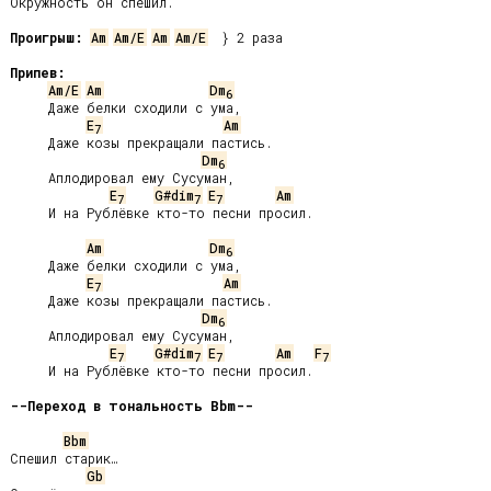
Окружность он спешил.

Проигрыш:
Am
Am/E
Am
Am/E
  } 2 раза

Припев:
Am/E
Am
Dm
6
     Даже белки сходили с ума,

E
Am
7
     Даже козы прекращали пастись.

Dm
6
     Аплодировал ему Сусуман,

E
G#dim
E
Am
7
7
7
     И на Рублёвке кто-то песни просил.

Am
Dm
6
     Даже белки сходили с ума,

E
Am
7
     Даже козы прекращали пастись.

Dm
6
     Аплодировал ему Сусуман,

E
G#dim
E
Am
F
7
7
7
7
     И на Рублёвке кто-то песни просил.

--Переход в тональность Bbm--
Bbm
Спешил старик…

Gb