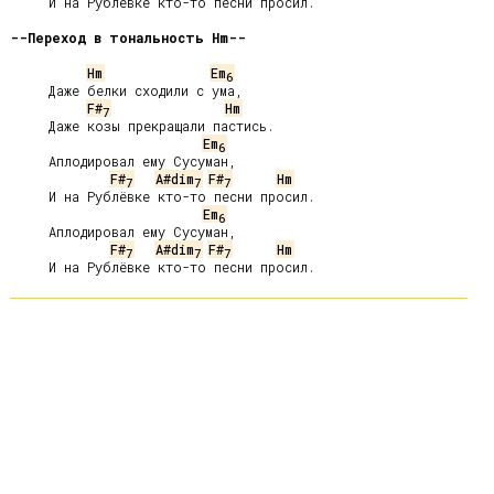
     И на Рублёвке кто-то песни просил.

--Переход в тональность Hm--
Hm
Em
6
     Даже белки сходили с ума,

F#
Hm
7
     Даже козы прекращали пастись.

Em
6
     Аплодировал ему Сусуман,

F#
A#dim
F#
Hm
7
7
7
     И на Рублёвке кто-то песни просил.

Em
6
     Аплодировал ему Сусуман,

F#
A#dim
F#
Hm
7
7
7