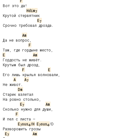
F
Вот это да!

Hdim
7
Крутой стервятник

E
7
Срочно требовал дрозда.

Am
Да не вопрос,

F
E
Am
Гордость не живёт.

Крутым был дрозд,

F
E
Его лишь крылья волновали,

A
A
7
Не живот.

Dm
Старик взлетал

На ровно столько,

E
Am
7
Сколько нужно для души,

F
И пел с листа –

E
sus
/H
E
sus
/D

7
4
7
4
Разворошить грозы

E
Am
7