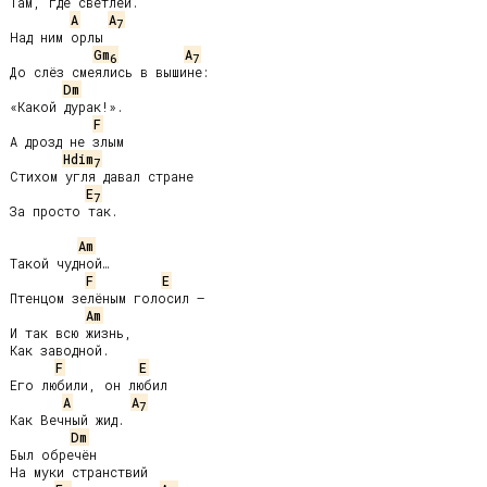
Там, где светлей.

A
A
7
Над ним орлы

Gm
A
6
7
До слёз смеялись в вышине:

Dm
«Какой дурак!».

F
А дрозд не злым

Hdim
7
Стихом угля давал стране

E
7
За просто так.

Am
Такой чудной…

F
E
Птенцом зелёным голосил –

Am
И так всю жизнь,

Как заводной.

F
E
Его любили, он любил

A
A
7
Как Вечный жид.

Dm
Был обречён

На муки странствий
