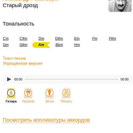
Старый дрозд
Тональность
Cm
C#m
Dm
D#m
Em
Fm
F#m
Gm
G#m
Am
Bbm
Hm
Текст песни
Упрощённая версия
00:00
00:00
Гитара
Укулеле
20-ка
Печать
Посмотреть аппликатуры аккордов