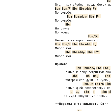
Bb
Bbm
Bbm/F
Ebm
Ebmadd
F
9
7
По судьбе,

9-
Bbm
Bbmadd
Bbm
F
11
По судьбе.

Bbm
Но стучат

По ночам.

Bbm/Db
Bbm
Bbm/F
Ebm
Ebmadd
F
9
7
Много бед,

9-
Bbm
Bbmadd
Bbm
F
11
Много бед.

Припев:
Ebm
Ebmadd
Ebm
Ebm
9
6
     Помнил кнопку леденящую зво
Abm
Bb
Bb
Ebm
7
     Раздирающего души на куски,

Bbm/Db
Ebm/C
Ebm
     Помнил дней испепеляющих кан
C
C
Ebm
F
Bbm
B
7
     Да Иуды аккуратные виски.

--Переход в тональность Cm--