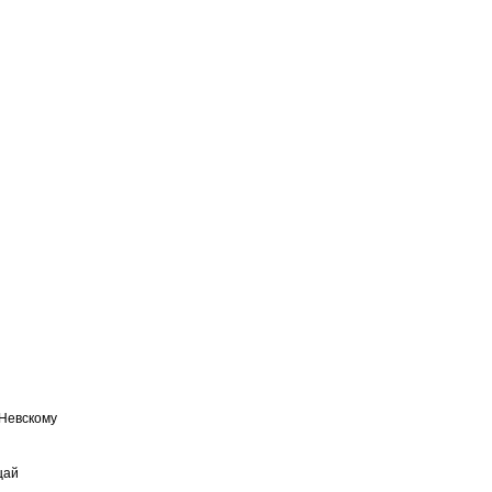
 Невскому
щай