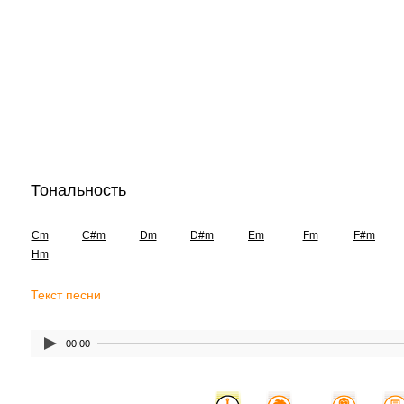
Тональность
Cm
C#m
Dm
D#m
Em
Fm
F#m
Hm
Текст песни
00:00