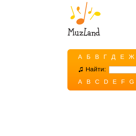
А
Б
В
Г
Д
Е
Ж
Найти:
A
B
C
D
E
F
G