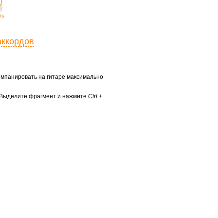
ть
аккордов
ккомпанировать на гитаре максимально
? Выделите фрагмент и нажмите
Ctrl +