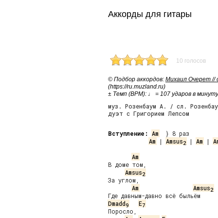
Аккорды для гитары
10 голосов
© Подбор аккордов:
Михаил Очерет //
(https://ru.muzland.ru)
± Темп (BPM): ♩ = 107 ударов в минут
муз. Розенбаум А. / сл. Розенбау
дуэт с Григорием Лепсом
Вступление:
Am
Am
 | 
Amsus
 | 
Am
 | 
A
2
Am
В доме том,

Amsus
2
За углом,

Am
Amsus
2
Dmadd
E
9
7
Поросло,
