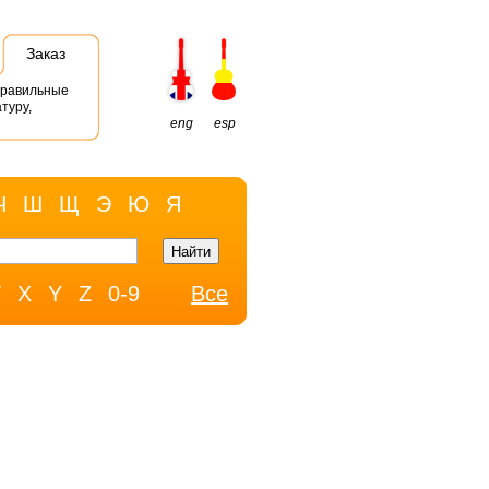
Заказ
правильные
туру,
eng
esp
Ч
Ш
Щ
Э
Ю
Я
W
X
Y
Z
0-9
Все