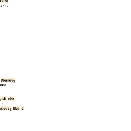
m/Db
Bbmsus
2
нка,

/Gb
Bbm
кан

bmsus
Bbm
G
2