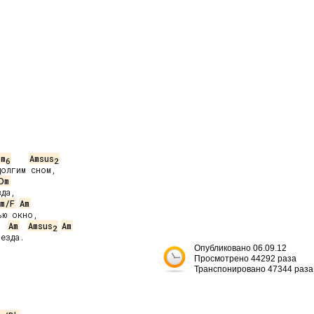
Dm
Amsus
6
2
олгим сном,

Dm
да,

m/F
Am
ю окно,

Am
Amsus
Am
2
езда.

Опубликовано 06.09.12
Просмотрено 44292 раза
Транспонировано 47344 раза