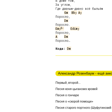
В доме том,

За углом,

Где давным-давно всё быльём

Gm
Bb
A
7
7
Поросло,

Dm
5-
Em
Edim
7
7
A
Dm
Поросло…

Кода:
Dm
Александр Розенбаум - ещё акк
Первый, второй...
Песня коня цыганских кровей
Песня о гончаре
Песня о «скорой помощи»
Песня старого портного (Шуфутинский 