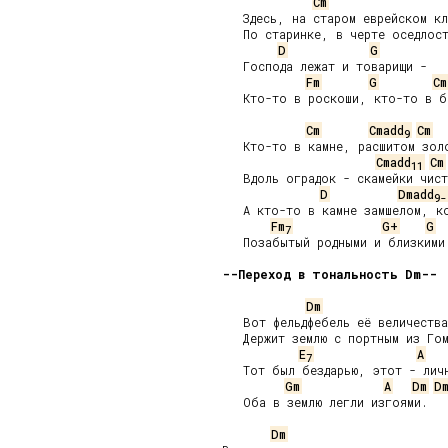
Cm
   Здесь, на старом еврейском кл
   По старинке, в черте оседлост
D
G
   Господа лежат и товарищи -

Fm
G
Cm
   Кто-то в роскоши, кто-то в бе
Cm
Cmadd
Cm
9
   Кто-то в камне, расшитом золо
Cmadd
Cm
11
   Вдоль оградок - скамейки чист
D
Dmadd
9-
   А кто-то в камне замшелом, ко
Fm
G+
G
7
   Позабытый родными и близкими.
--Переход в тональность Dm--
Dm
   Вот фельдфебель её величества

   Держит землю с портным из Гом
E
A
7
   Тот был бездарью, этот - личн
Gm
A
Dm
D
   Оба в землю легли изгоями.

Dm