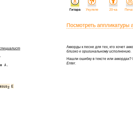
Гитара
Укулеле
20-ка
Печа
Посмотреть аппликатуры 
Аккорды к песне для тех, кто хочет а
 специалист
близко к оригинальному исполнению
.
у
Нашли ошибку в тексте или аккордах
Enter
.
м А.
msus
E
2