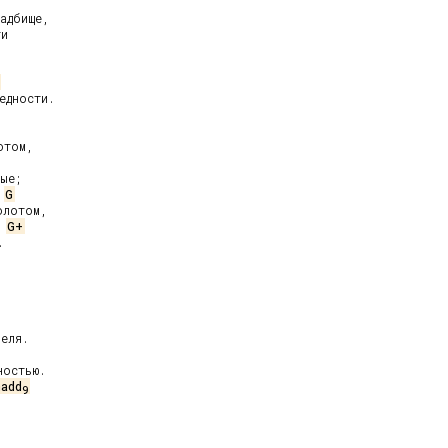
адбище,

и

дности.

том,

ые;

G
лотом,

G+


еля.

остью.

madd
9