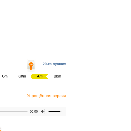
20-ка лучших
Gm
G#m
Am
Bbm
Упрощённая версия
00:00