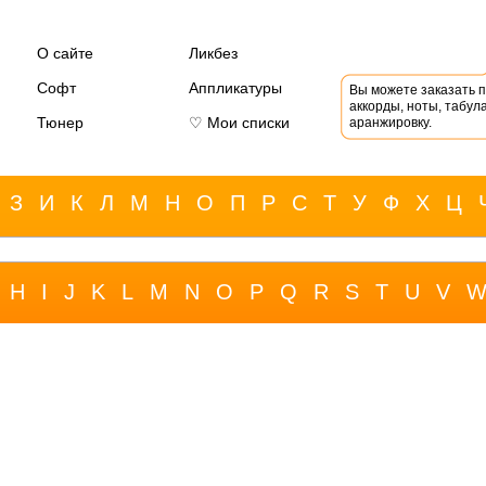
О сайте
Ликбез
Софт
Аппликатуры
Вы можете заказать 
аккорды, ноты, табула
Тюнер
♡ Мои списки
аранжировку.
З
И
К
Л
М
Н
О
П
Р
С
Т
У
Ф
Х
Ц
H
I
J
K
L
M
N
O
P
Q
R
S
T
U
V