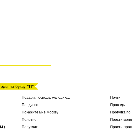
орды на букву
"П"
Подари, Господь, мелодию...
Почти
Поединок
Проводы
Покажите мне Москву
Прогулка по
Полотно
Прости меня
М.)
Попутчик
Прости-про