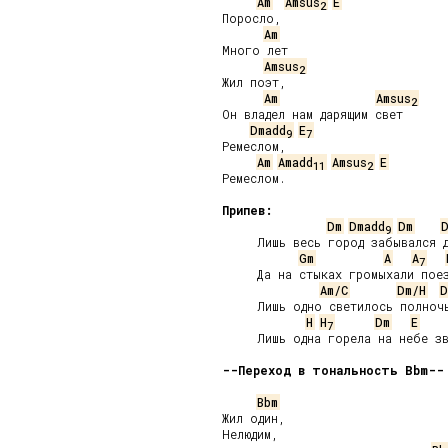
Am
Amsus
E
2
Поросло,

Am
Много лет

Amsus
2
Жил поэт,

Am
Amsus
2
Он владел нам дарящим свет

Dmadd
E
9
7
Ремеслом,

Am
Amadd
Amsus
E
11
2
Ремеслом.

Припев:
Dm
Dmadd
Dm
9
     Лишь весь город забывался д
Gm
A
A
7
     Да на стыках громыхали поез
Am/C
Dm/H
D
     Лишь одно светилось полночь
H
H
Dm
E
7
     Лишь одна горела на небе зв
--Переход в тональность Bbm--
Bbm
Жил один,

Нелюдим,
