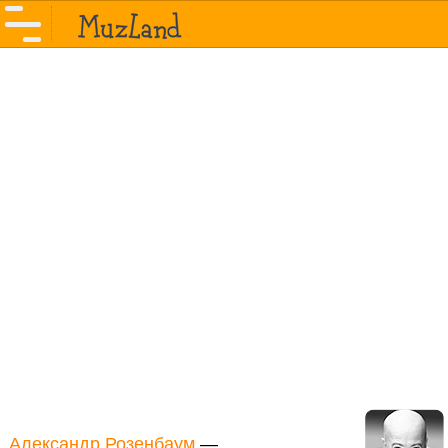
Александр Розенбаум
—