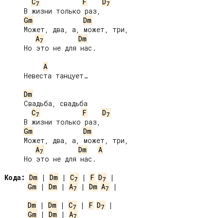
C
F
D
7
7
     В жизни только раз,

Gm
Dm
     Может, два, а, может, три,

A
Dm
7
     Но это не для нас.

A
     Невеста танцует…

Dm
     Свадьба, свадьба

C
F
D
7
7
     В жизни только раз,

Gm
Dm
     Может, два, а, может, три,

A
Dm
A
7
     Но это не для нас.

Кода:
Dm
 | 
Dm
 | 
C
 | 
F
D
7
7
Gm
 | 
Dm
 | 
A
 | 
Dm
A
 |

7
7
Dm
 | 
Dm
 | 
C
 | 
F
D
7
7
Gm
 | 
Dm
 | 
A
7