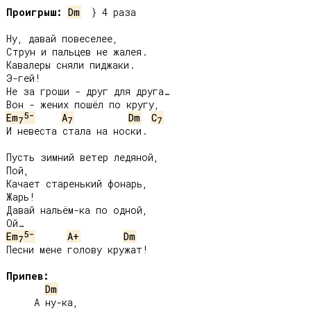
Проигрыш:
Dm
  } 4 раза

Ну, давай повеселее,

Струн и пальцев не жалея.

Кавалеры сняли пиджаки.

Э-гей!

Не за гроши - друг для друга…

5-
Em
A
Dm
C
7
7
7
И невеста стала на носки.

Пусть зимний ветер ледяной,

Пой,

Качает старенький фонарь,

Жарь!

Давай нальём-ка по одной,

5-
Em
A+
Dm
7
Песни мене голову кружат!

Припев:
Dm
     А ну-ка,
