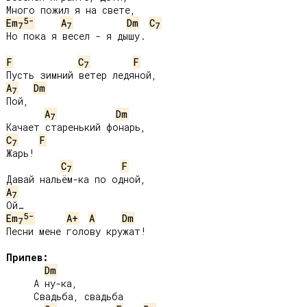
5-
Em
A
Dm
C
7
7
7
Но пока я весел - я дышу.

F
C
F
7
A
Dm
7
Пой,

A
Dm
7
C
F
7
Жарь!

C
F
7
A
7
5-
Em
A+
A
Dm
7
Песни мене голову кружат!

Припев:
Dm
     А ну-ка,

     Свадьба, свадьба
