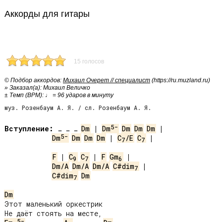
Аккорды для гитары
15 голосов
© Подбор аккордов:
Михаил Очерет // специалист
(https://ru.muzland.ru)
» Заказал(а): Михаил Величко
± Темп (BPM): ♩ = 96 ударов в минуту
муз. Розенбаум А. Я. / сл. Розенбаум А. Я.
5-
Вступление:
 … … … 
Dm
 | 
Dm
Dm
Dm
Dm
5-
Dm
Dm
Dm
Dm
 | 
C
/E
C
 |

7
7
F
 | 
C
C
 | 
F
Gm
9
7
6
Dm/A
Dm/A
Dm/A
C#dim
7
C#dim
Dm
7
Dm
Этот маленький оркестрик

5-