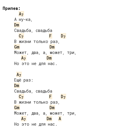
Припев:
A
7
     А ну-ка,

Dm
     Свадьба, свадьба

C
F
D
7
7
     В жизни только раз,

Gm
Dm
     Может, два, а, может, три,

A
Dm
7
     Но это не для нас.

A
7
     Ещё раз:

Dm
     Свадьба, свадьба

C
F
D
7
7
     В жизни только раз,

Gm
Dm
     Может, два, а, может, три,

A
Dm
A
7
     Но это не для нас.
