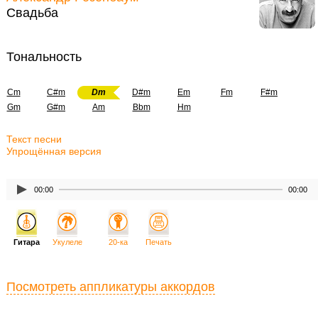
Свадьба
Тональность
Cm
C#m
Dm
D#m
Em
Fm
F#m
Gm
G#m
Am
Bbm
Hm
Текст песни
Упрощённая версия
00:00
00:00
Гитара
Укулеле
20-ка
Печать
Посмотреть аппликатуры аккордов