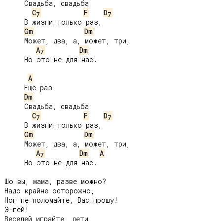
     Свадьба, свадьба

C
F
D
7
7
     В жизни только раз,

Gm
Dm
     Может, два, а, может, три,

A
Dm
7
     Но это не для нас.

A
     Ещё раз

Dm
     Свадьба, свадьба

C
F
D
7
7
     В жизни только раз,

Gm
Dm
     Может, два, а, может, три,

A
Dm
A
7
     Но это не для нас.

Шо вы, мама, разве можно?

Надо крайне осторожно,

Ног не поломайте, Вас прошу!

Э-гей!

Веселей играйте, дети,
