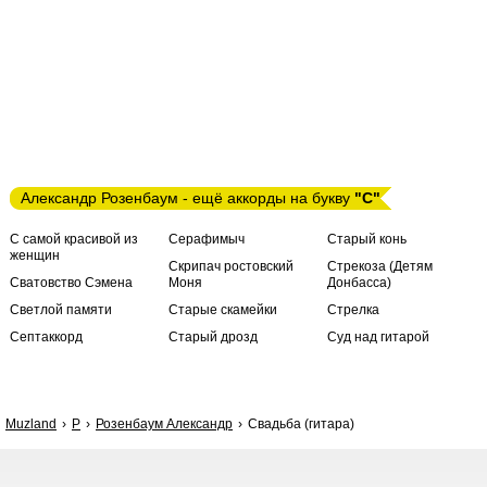
Александр Розенбаум - ещё аккорды на букву
"С"
С самой красивой из
Серафимыч
Старый конь
женщин
Скрипач ростовский
Стрекоза (Детям
Сватовство Сэмена
Моня
Донбасса)
Светлой памяти
Старые скамейки
Стрелка
Септаккорд
Старый дрозд
Суд над гитарой
Muzland
Р
Розенбаум Александр
Свадьба (гитара)