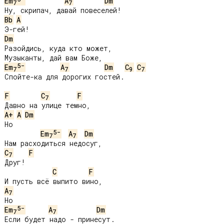
Em
A
Dm
7
7
Bb
A
Dm
Разойдись, куда кто может,

5-
Em
A
Dm
C
C
7
7
9
7
Спойте-ка для дорогих гостей.

F
C
F
7
A+
A
Dm
Но

5-
Em
A
Dm
7
7
C
F
7
Друг!

C
F
A
7
5-
Em
A
Dm
7
7
Если будет надо - принесут.
