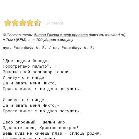
24 голоса
© Cоставитель:
Антон Гавзов // шеф проекта
(https://ru.muzland.ru)
± Темп (BPM): ♩ = 100 ударов в минуту
муз. Розенбаум А. Я. / сл. Розенбаум А. Я.
"Две недели бороде,

Пообтрёпано пальто", -

Завели свой разговор тополя.

И живу-то я нигде,

Да и звать меня Никто,-

Просто вышел я во двор погулять.

И живу-то я нигде,

Да и звать меня Никто,-

Просто вышел я во двор погулять.

Двор огромный - целый мир,

Здрасьте всем, Христос воскрес!

Ведь куда не кинешь глаз - сплошь родня.

Но как волка ни корми -
