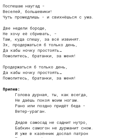
Поспешаю наугад -

Веселей, большевики!

Чуть промедлишь - и свихнёшься с ума.

Две недели бороде,

Не хочу её сбривать, -

Там, куда спешу, за всё извинят.

Эх, продержаться б только день,

Да кабы ночку простоять…

Помолитесь, братанки, за меня!

Продержаться б только день,

Да кабы ночку простоять…

Помолитесь, братанки, за меня!

Припев:
     Голова дурная, ты, как всегда,

     Не даёшь покоя моим ногам.

     Рано или поздно придёт беда -

     Ветер-ураган.

     Дедов самосад не саднит нутро,

     Бабкин самогон не дурманит сном.

     И уже в казённик дослал патрон
