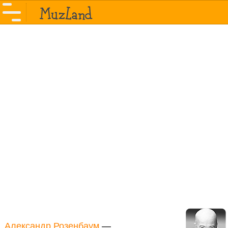
Александр Розенбаум
—