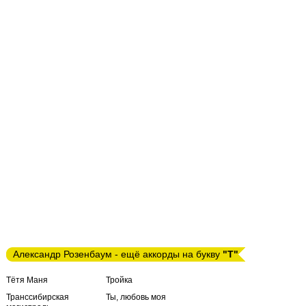
Александр Розенбаум - ещё аккорды на букву
"Т"
Тётя Маня
Тройка
Транссибирская
Ты, любовь моя