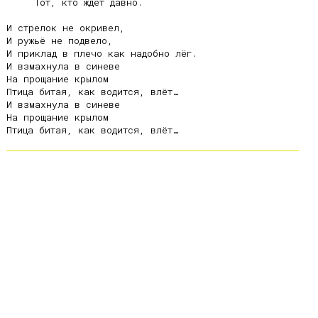
     Тот, кто ждёт давно.

И стрелок не окривел,

И ружьё не подвело,

И приклад в плечо как надобно лёг.

И взмахнула в синеве

На прощание крылом

Птица битая, как водится, влёт…

И взмахнула в синеве

На прощание крылом
