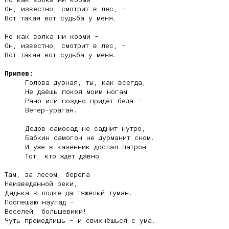
Он, известно, смотрит в лес, -

Вот такая вот судьба у меня.

Но как волка ни корми -

Он, известно, смотрит в лес, -

Вот такая вот судьба у меня.

Припев:
     Голова дурная, ты, как всегда,

     Не даёшь покоя моим ногам.

     Рано или поздно придёт беда -

     Ветер-ураган.

     Дедов самосад не саднит нутро,

     Бабкин самогон не дурманит сном.

     И уже в казённик дослал патрон

     Тот, кто ждёт давно.

Там, за лесом, берега

Неизведанной реки,

Дядька в лодке да тяжёлый туман.

Поспешаю наугад -

Веселей, большевики!

Чуть промедлишь - и свихнёшься с ума.
