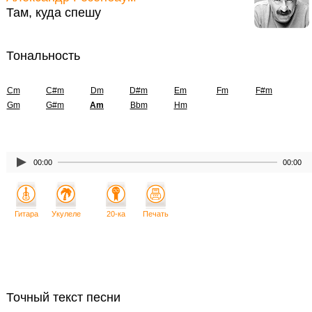
Там, куда спешу
Тональность
Cm
C#m
Dm
D#m
Em
Fm
F#m
Gm
G#m
Am
Bbm
Hm
00:00
00:00
Гитара
Укулеле
20-ка
Печать
Точный текст песни