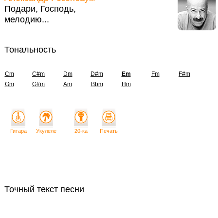
Подари, Господь,
мелодию...
Тональность
Cm
C#m
Dm
D#m
Em
Fm
F#m
Gm
G#m
Am
Bbm
Hm
Гитара
Укулеле
20-ка
Печать
Точный текст песни