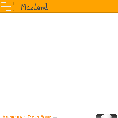
Александр Розенбаум
—