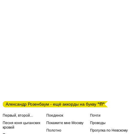
Александр Розенбаум - ещё аккорды на букву
"П"
Первый, второй...
Поединок
Почти
Песня коня цыганских
Покажите мне Москву
Проводы
кровей
Полотно
Прогулка по Невскому