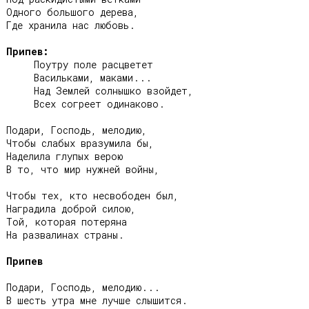
Одного большого дерева,

Где хранила нас любовь.

Припев:
     Поутру поле расцветет

     Васильками, маками...

     Над Землей солнышко взойдет,

     Всех согреет одинаково.

Подари, Господь, мелодию,

Чтобы слабых вразумила бы,

Наделила глупых верою

В то, что мир нужней войны,

Чтобы тех, кто несвободен был,

Наградила доброй силою,

Той, которая потеряна

На развалинах страны.

Припев
Подари, Господь, мелодию...

В шесть утра мне лучше слышится.
