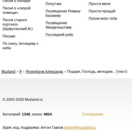
Песня о гончаре
Попутчик
Прости меня
Песня о «скорой
Посвящение Роману
Прости-прощай
помощи»
Казакову
Пухом небо тебе
Песня старого
Посвящение
портного
Мандельштаму
(Шуфутинский М.)
Последний рейс
Письмо
По снегу, летящему с
неба
Muzland
Р
Розенбаум Александр
Подари, Господь, мелодию... (текст)
© 2003-2026 Muzland.ru
Категорий:
1348
, песен:
4804
.
Соглашение
Идея, код, поддержка: Антон Гавзов
admin@muzland.ru