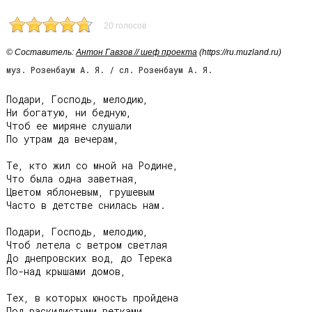
20 голосов
© Cоставитель:
Антон Гавзов // шеф проекта
(https://ru.muzland.ru)
муз. Розенбаум А. Я. / сл. Розенбаум А. Я.
Подари, Господь, мелодию,

Ни богатую, ни бедную,

Чтоб ее миряне слушали

По утрам да вечерам,

Те, кто жил со мной на Родине,

Что была одна заветная,

Цветом яблоневым, грушевым

Часто в детстве снилась нам.

Подари, Господь, мелодию,

Чтоб летела с ветром светлая

До днепровских вод, до Терека

По-над крышами домов,

Тех, в которых юность пройдена

Под раскидистыми ветками
