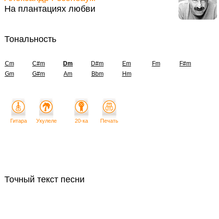
На плантациях любви
Тональность
Cm
C#m
Dm
D#m
Em
Fm
F#m
Gm
G#m
Am
Bbm
Hm
Гитара
Укулеле
20-ка
Печать
Точный текст песни