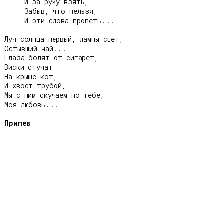
     И за руку взять,

     Забыв, что нельзя,

     И эти слова пропеть...

Луч солнца первый, лампы свет,

Остывший чай...

Глаза болят от сигарет,

Виски стучат.

На крыше кот,

И хвост трубой,

Мы с ним скучаем по тебе,

Моя любовь...

Припев