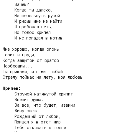
     Зачем?

     Когда ты далеко,

     Не шевельнуть рукой

     И рифмы мне не найти,

     Я пробовал петь,

     Но голос хрипел

     И не попадал в мотив.

Мне хорошо, когда огонь

Горит в груди,

Когда защитой от врагов

Необходим...

Ты прикажи, и в миг любой

Стрелу поймаю на лету, моя любовь.

Припев:
     Струной натянутой хрипит,

     Звенит душа.

     За все, что будет, извини,

     Живу спеша...

     Рожденный от любви,

     Пришел я в этот мир

     Тебя отыскать в толпе
