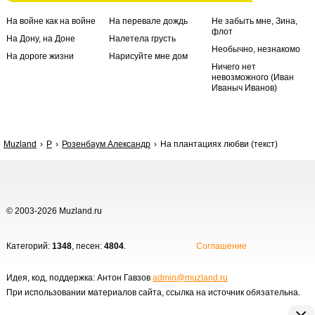
На войне как на войне
На перевале дождь
Не забыть мне, Зина,
флот
На Дону, на Доне
Налетела грусть
Необычно, незнакомо
На дороге жизни
Нарисуйте мне дом
Ничего нет
невозможного (Иван
Иваныч Иванов)
Muzland
Р
Розенбаум Александр
На плантациях любви (текст)
© 2003-2026 Muzland.ru
Категорий:
1348
, песен:
4804
.
Соглашение
Идея, код, поддержка: Антон Гавзов
admin@muzland.ru
При использовании материалов сайта, ссылка на источник обязательна.