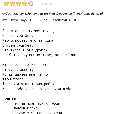
23 голоса
© Cоставитель:
Антон Гавзов // шеф проекта
(https://ru.muzland.ru)
муз. Розенбаум А. Я. / сл. Розенбаум А. Я.
Вот снова ночь моя темна,

И день мой бел...

Кто виноват, что ты одна

В моей судьбе?..

Еще вчера я был другой...

...Я так скучаю по тебе, моя любовь.

Еще вчера я этих слов

Не мог сказать,

Когда дарили мне тепло

Твои глаза.

Теперь я стал твоим рабом

И на свободу не прошусь, моя любовь.

Припев:
     Нет на плантациях любви

     Замков-ключей,

     Не убегу я, не лови меня,
