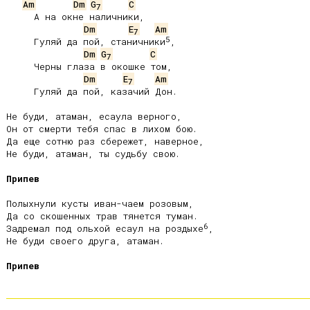
Am
Dm
G
C
7
     А на окне наличники,

Dm
E
Am
7
5
     Гуляй да пой, станичники
,

Dm
G
C
7
     Черны глаза в окошке том,

Dm
E
Am
7
     Гуляй да пой, казачий Дон.

Не буди, атаман, есаула верного,

Он от смерти тебя спас в лихом бою.

Да еще сотню раз сбережет, наверное,

Не буди, атаман, ты судьбу свою.

Припев
Полыхнули кусты иван-чаем розовым,

Да со скошенных трав тянется туман.

6
Задремал под ольхой есаул на роздыхе
,

Не буди своего друга, атаман.

Припев