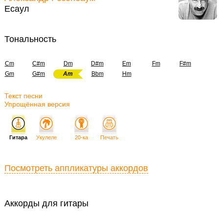
Есаул
Тональность
Cm
C#m
Dm
D#m
Em
Fm
F#m
Gm
G#m
Am
Bbm
Hm
Текст песни
Упрощённая версия
Гитара
Укулеле
20-ка
Печать
Посмотреть аппликатуры аккордов
Аккорды для гитары