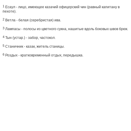
1
Есаул - лицо, имеющее казачий офицерский чин (равный капитану в
пехоте).
2
Ветла - белая (серебристая) ива.
3
Лампасы - полосы из цветного сукна, нашитые вдоль боковых швов брюк.
4
Тын (устар.) - забор, частокол.
5
Станичник - казак, житель станицы.
6
Роздых - кратковременный отдых, передышка.