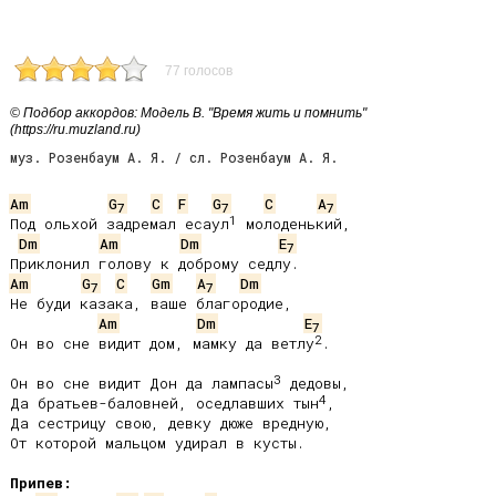
77 голосов
© Подбор аккордов: Модель В. "Время жить и помнить"
(https://ru.muzland.ru)
муз. Розенбаум А. Я. / сл. Розенбаум А. Я.
Am
G
C
F
G
C
A
7
7
7
1
Под ольхой задремал есаул
 молоденький,

Dm
Am
Dm
E
7
Am
G
C
Gm
A
Dm
7
7
Не буди казака, ваше благородие,

Am
Dm
E
7
2
Он во сне видит дом, мамку да ветлу
.

3
Он во сне видит Дон да лампасы
 дедовы,

4
Да братьев-баловней, оседлавших тын
,

Да сестрицу свою, девку дюже вредную,

От которой мальцом удирал в кусты.

Припев: