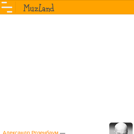
Александр Розенбаум
—