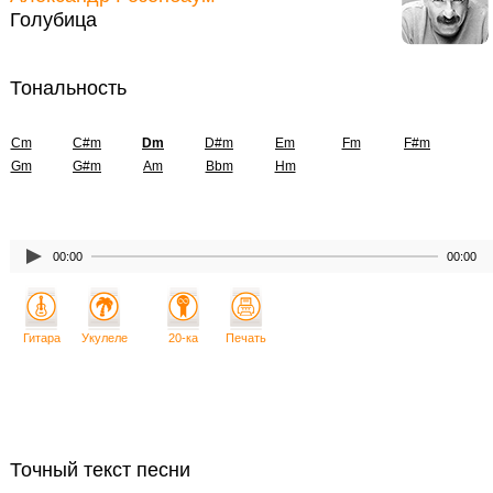
Голубица
Тональность
Cm
C#m
Dm
D#m
Em
Fm
F#m
Gm
G#m
Am
Bbm
Hm
00:00
00:00
Гитара
Укулеле
20-ка
Печать
Точный текст песни