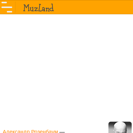
Александр Розенбаум
—