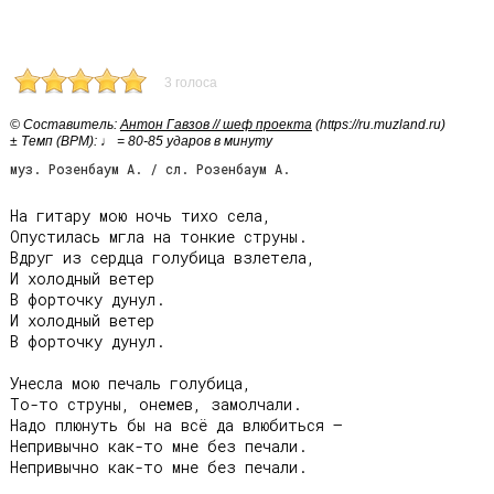
3 голоса
© Cоставитель:
Антон Гавзов // шеф проекта
(https://ru.muzland.ru)
± Темп (BPM): ♩ = 80-85 ударов в минуту
муз. Розенбаум А. / сл. Розенбаум А.
На гитару мою ночь тихо села,

Опустилась мгла на тонкие струны.

Вдруг из сердца голубица взлетела,

И холодный ветер

В форточку дунул.

И холодный ветер

В форточку дунул.

Унесла мою печаль голубица,

То-то струны, онемев, замолчали.

Надо плюнуть бы на всё да влюбиться –

Непривычно как-то мне без печали.

Непривычно как-то мне без печали.
