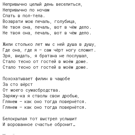
Непривычно целый день веселиться,

Непривычно по ночам

Спать в пол-тела.

Возврати мою печаль, голубица,

Не твоя она, печаль, вот в чём дело.

Не твоя она, печаль, вот в чём дело.

Жили столько лет мы с ней душа в душу,

Где она, где я – сам чёрт ногу сломит.

Зря, видать, я братана не послушал,

Стало тесно от гостей в моём доме.

Стало тесно от гостей в моём доме.

Похохатывает филин в чащобе

За сто вёрст

От моего сумасбродства.

Заряжу-ка я стволы свои дробью,

Глянем – как оно тогда повернётся.

Глянем – как оно тогда повернётся.

Белокрылая тот выстрел услышит

И ворованное счастье обронит…
