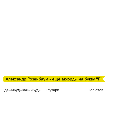
Александр Розенбаум - ещё аккорды на букву
"Г"
Где-нибудь как-нибудь
Глухари
Гоп-стоп