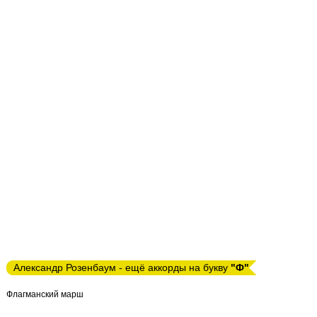
Александр Розенбаум - ещё аккорды на букву
"Ф"
Флагманский марш