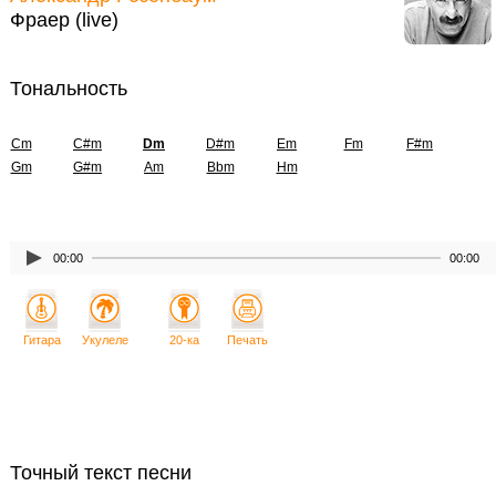
Фраер (live)
Тональность
Cm
C#m
Dm
D#m
Em
Fm
F#m
Gm
G#m
Am
Bbm
Hm
00:00
00:00
Гитара
Укулеле
20-ка
Печать
Точный текст песни