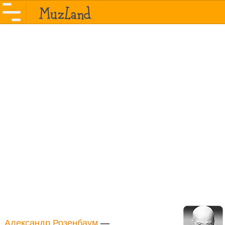
Александр Розенбаум
—