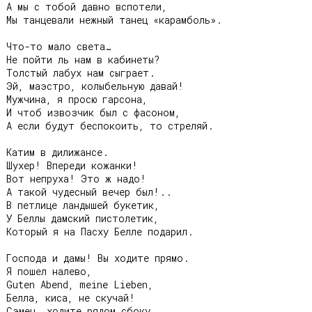
А мы с тобой давно вспотели,

Мы танцевали нежный танец «карамболь».

Что-то мало света…

Не пойти ль нам в кабинеты?

Толстый лабух нам сыграет.

Эй, маэстро, колыбельную давай!

Мужчина, я просю гарсона,

И чтоб извозчик был с фасоном,

А если будут беспокоить, то стреляй.

Катим в дилижансе.

Шухер! Впереди кожанки!

Вот непруха! Это ж надо!

А такой чудесный вечер был!..

В петлице ландышей букетик,

У Беллы дамский пистолетик,

Который я на Пасху Белле подарил.

Господа и дамы! Вы ходите прямо.

Я пошел налево,

Guten Abend, meine Lieben,

Белла, киса, не скучай!

Сэмен, ходите рядом сбоку,
