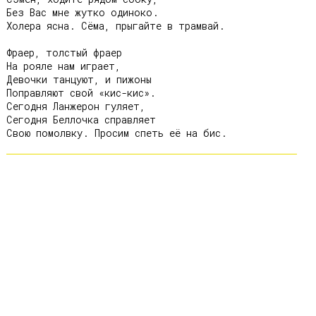
Без Вас мне жутко одиноко.

Холера ясна. Сёма, прыгайте в трамвай.

Фраер, толстый фраер

На рояле нам играет,

Девочки танцуют, и пижоны

Поправляют свой «кис-кис».

Сегодня Ланжерон гуляет,

Сегодня Беллочка справляет
