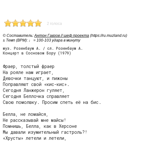
2 голоса
© Cоставитель:
Антон Гавзов // шеф проекта
(https://ru.muzland.ru)
± Темп (BPM): ♩ = 100-103 удара в минуту
муз. Розенбаум А. / сл. Розенбаум А.
Концерт в Сосновом Бору (1979)
Фраер, толстый фраер

На рояле нам играет,

Девочки танцуют, и пижоны

Поправляют свой «кис-кис».

Сегодня Ланжерон гуляет,

Сегодня Беллочка справляет

Свою помолвку. Просим спеть её на бис.

Белла, не ломайся,

Не рассказывай мне майсы!

Помнишь, Белла, как в Херсоне

Мы давали изумительный гастроль?!

«Хрусты» летели и летели,
