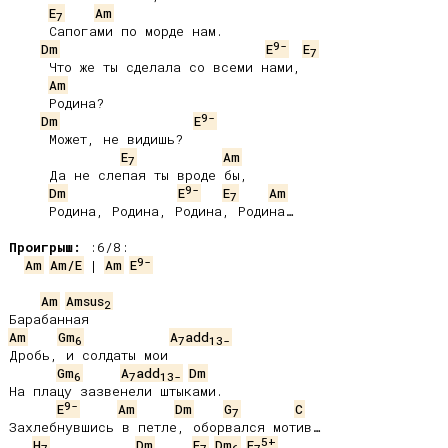
E
Am
7
     Сапогами по морде нам.

9-
Dm
E
E
7
     Что же ты сделала со всеми нами,

Am
     Родина?

9-
Dm
E
     Может, не видишь?

E
Am
7
     Да не слепая ты вроде бы,

9-
Dm
E
E
Am
7
     Родина, Родина, Родина, Родина…

Проигрыш:
9-
Am
Am/E
 | 
Am
E
Am
Amsus
2
Am
Gm
A
add
6
7
13-
Дробь, и солдаты мои

Gm
A
add
Dm
6
7
13-
На плацу зазвенели штыками.

9-
E
Am
Dm
G
C
7
Захлебнувшись в петле, оборвался мотив…

5+
H
Dm
E
Dm
E