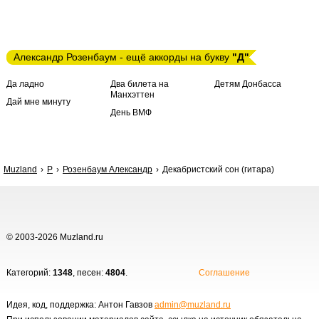
Александр Розенбаум - ещё аккорды на букву
"Д"
Да ладно
Два билета на
Детям Донбасса
Манхэттен
Дай мне минуту
День ВМФ
Muzland
Р
Розенбаум Александр
Декабристский сон (гитара)
© 2003-2026 Muzland.ru
Категорий:
1348
, песен:
4804
.
Соглашение
Идея, код, поддержка: Антон Гавзов
admin@muzland.ru