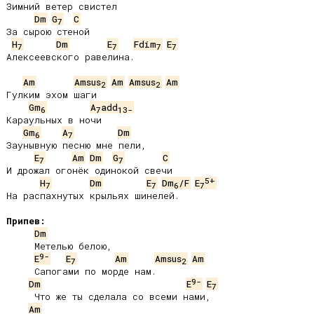
Зимний ветер свистел

Dm
G
C
7
За сырою стеной

H
Dm
E
Fdim
E
7
7
7
7
Алексеевского равелина.

Am
Amsus
Am
Amsus
Am
2
2
Гулким эхом шаги

Gm
A
add
6
7
13-
Караульных в ночи

Gm
A
Dm
6
7
Заунывную песню мне пели,

E
Am
Dm
G
C
7
7
И дрожал огонёк одинокой свечи

5+
H
Dm
E
Dm
/F
E
7
7
6
7
На распахнутых крыльях шинелей.

Припев:
Dm
     Метелью белою,

9-
E
E
Am
Amsus
Am
7
2
     Сапогами по морде нам.

9-
Dm
E
E
7
     Что же ты сделала со всеми нами,

Am