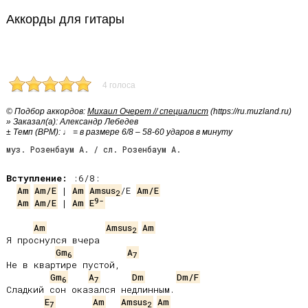
Аккорды для гитары
4 голоса
© Подбор аккордов:
Михаил Очерет // специалист
(https://ru.muzland.ru)
» Заказал(а): Александр Лебедев
± Темп (BPM): ♩ = в размере 6/8 – 58-60 ударов в минуту
муз. Розенбаум А. / сл. Розенбаум А.
Вступление:
Am
Am/E
 | 
Am
Amsus
/E 
Am/E
2
9-
Am
Am/E
 | 
Am
E
Am
Amsus
Am
2
Я проснулся вчера

Gm
A
6
7
Не в квартире пустой,

Gm
A
Dm
Dm/F
6
7
Сладкий сон оказался недлинным.

E
Am
Amsus
Am
7
2