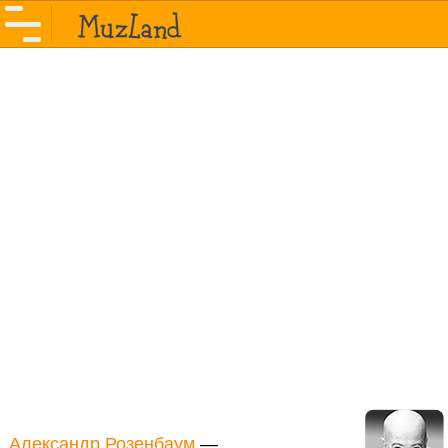
Александр Розенбаум
—