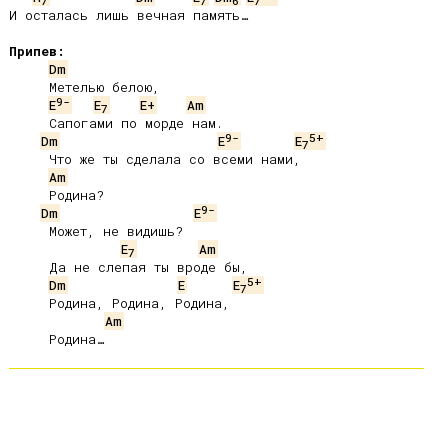
7
7
6
7
И осталась лишь вечная память…

Припев:
Dm
     Метелью белою,

9-
E
E
E+
Am
7
     Сапогами по морде нам.

9-
5+
Dm
E
E
7
     Что же ты сделала со всеми нами,

Am
     Родина?

9-
Dm
E
     Может, не видишь?

E
Am
7
     Да не слепая ты вроде бы,

5+
Dm
E
E
7
     Родина, Родина, Родина,

Am