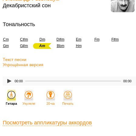
Декабристский сон
Тональность
Cm
C#m
Dm
D#m
Em
Fm
F#m
Gm
G#m
Am
Bbm
Hm
Текст песни
Упрощённая версия
00:00
00:00
Гитара
Укулеле
20-ка
Печать
Посмотреть аппликатуры аккордов