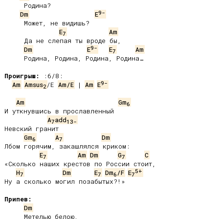
     Родина?

9-
Dm
E
     Может, не видишь?

E
Am
7
     Да не слепая ты вроде бы,

9-
Dm
E
E
Am
7
     Родина, Родина, Родина, Родина…

Проигрыш:
9-
Am
Amsus
/E 
Am/E
 | 
Am
E
2
Am
Gm
6
И уткнувшись в прославленный

A
add
7
13-
Невский гранит

Gm
A
Dm
6
7
Лбом горячим, закашлялся криком:

E
Am
Dm
G
C
7
7
«Сколько наших крестов по России стоит,

5+
H
Dm
E
Dm
/F
E
7
7
6
7
Ну а сколько могил позабытых?!»

Припев:
Dm
     Метелью белою,
