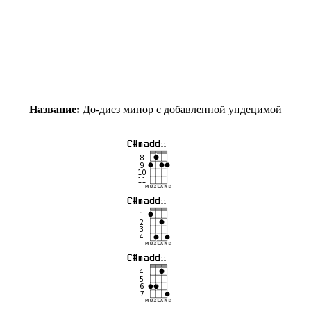
Название:
До-диез минор с добавленной ундецимой