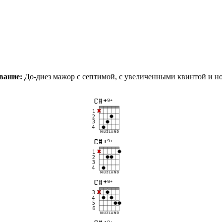
вание:
До-диез мажор с септимой, с увеличенными квинтой и н