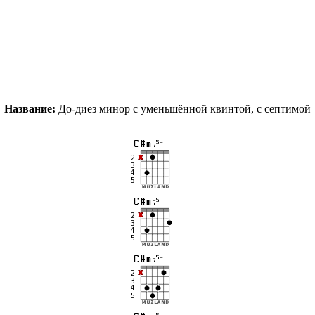
Название:
До-диез минор с уменьшённой квинтой, с септимой